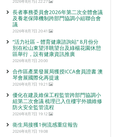
2026年8月7日 22:27
長者事務委員會2026年第二次全體會議
及養老保障機制跨部門協調小組聯合會
議
2026年8月7日 20:41
“活力社區 – 體育健康諮詢站” 8月份分
別在松山東望洋眺望台及綠楊花園休憩
區舉行，設有健康資訊推廣
2026年8月7日 20:00
合作區產業發展局獲授ICCA會員證書 澳
琴會展國際化再提速
2026年8月7日 19:21
優化在建及維保工程監管跨部門協調小
組第二次會議 梳理已入住樓宇外牆維修
防火安全監管流程
2026年8月7日 19:12
衛生局接獲1例流感重症報告
2026年8月7日 19:08