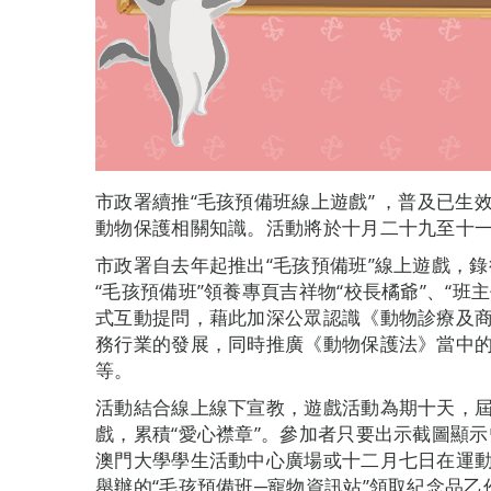
市政署續推“毛孩預備班線上遊戲” ，普及已
動物保護相關知識。活動將於十月二十九至十
市政署自去年起推出“毛孩預備班”線上遊戲，
“毛孩預備班”領養專頁吉祥物“校長橘爺”、“班主
式互動提問，藉此加深公眾認識《動物診療及
務行業的發展，同時推廣《動物保護法》當中
等。
活動結合線上線下宣教，遊戲活動為期十天，
戲，累積“愛心襟章”。參加者只要出示截圖顯
澳門大學學生活動中心廣場或十二月七日在運
舉辦的“毛孩預備班─寵物資訊站”領取紀念品