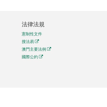
法律法規
憲制性文件
搜法易
澳門主要法例
國際公約