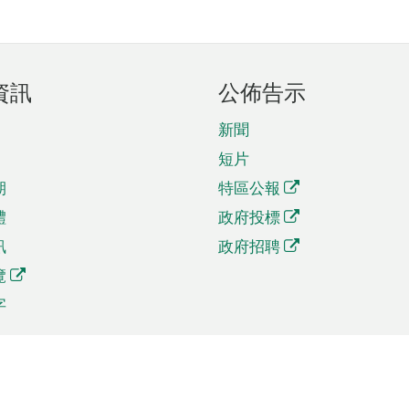
資訊
公佈告示
新聞
短片
期
特區公報
體
政府投標
訊
政府招聘
覽
字
及貿易
相關連結