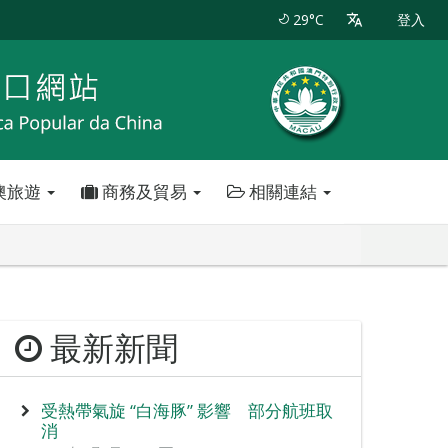
29°C
登入
澳旅遊
商務及貿易
相關連結
最新新聞
受熱帶氣旋 “白海豚” 影響 部分航班取
消