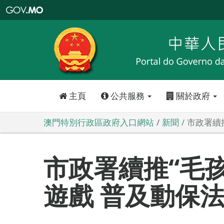
澳
門
特
別
行
政
區
政
府
入
口
網
站
主頁
公共服務
關於政府
澳門特別行政區政府入口網站
新聞
市政署續
市政署續推“毛
遊戲 普及動保