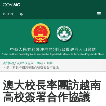
澳
門
特
35°C
別
行
政
區
政
府
入
口
網
站
澳門特別行政區政府入口網站
新聞
澳大校長率團訪越南高校簽署合作協議
澳大校長率團訪越南
高校簽署合作協議