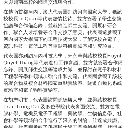
大與越南高校的國際交流與合作。
在越南首都河內，澳大代表團到訪河內國家大學，獲該
校校長Le Quan等代表熱情接待。雙方簽署了學生交換
協議和合作備忘錄，並就推進師生交流、開展科研合
作、聯合人才培養等合作交換了意見。代表團還參觀了
河內國家大學屬下的工程技術大學，了解該校在電子、
資訊科技、電信工程等重點科研實驗室和研究項目。
代表團亦到訪河內科技大學，宋永華與該校校長Huynh
Quyet Thang等代表進行工作會議。雙方就簽署合作備
忘錄、開展師生交流等達成共識，並探討在電子和材料
工程學等學科領域加強合作和交流。代表團參觀了該校
的聚合物及複合材料國家重點實驗室、隧道自動化系統
實驗室和電子物料實驗室。
在胡志明市，代表團訪問孫德勝大學，並與該校校長
Tran Trong Dao及多位學院代表會面交流。雙方在電
腦科學、電機及電子工程學、藥物學、生物信息學、社
會科學等領域的合作進行了深入的討論，並達成共識。
會後，代表團參觀了孫德勝大學工業藝術學院，就開展