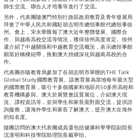
師生交流、聯合人才培養等進行了交流。
另外，代表團隨澳門特別行政區政府教育及青年發展局
拜會了中華人民共和國駐胡志明市總領事館代總領事徐
州。會上，宋永華匯報了澳大近年整體發展、國際合
作、與越南高校交流等情況，獲得徐州高度肯定。徐州
還介紹了中越關係和中越教育交流概況，表示總領事館
願當好橋樑紐帶，推動澳大持續深化與越南高校的合
作。
代表團亦隨教青局參加了在胡志明市舉辦的THE Talk
Global Study國際教育展。該教育展為當地每年最大型
的國際教育展，吸引十多個國家和地區共50多所高校和
教育機構參與。澳大於展覽會設置展位，介紹澳大現
況、課程資訊等，並與學生和家長面對面交流，提供諮
詢服務，讓海外學生和家長了解澳大，提升澳大在海外
的知名度。
隨團訪問的澳大代表團成員還包括健康科學學院副院長
沈漢明和科技學院助理院長戴寧怡。