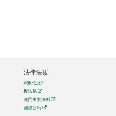
法律法規
憲制性文件
搜法易
澳門主要法例
國際公約