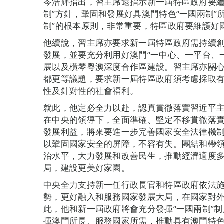
岑浩輝指出，習主席還指示新一屆特區政府要繼
制”方針，鞏固和發展好具澳門特色“一國兩制”
制”的根本原則，非常重要，特區政府要維護好
他續說，習主席亦要求新一屆特區政府需持續
發展，並要充分利用好澳門“一中心、一平台、
展以及橫琴粵澳深度合作區建設。習主席亦關
都更等議題，要求新一屆特區政府須考慮採取
性及針對性的社會福利。
就此，他定必全力以赴，認真貫徹落實習近平
在中央的領導下，全面準確、堅定不移貫徹落實
發展利益，將來要進一步完善國家安全法律機
以鞏固國家安全的屏障，不容有失。團結和帶
治水平，大力發展和改善民生，推動經濟適度
局，建設更美好家園。
中央全力支持新一任行政長官和特區政府依法
勢，更好融入和服務國家發展大局，在國家對
此，他和新一屆政府將會充分發揮“一國兩制”制
揮澳門所長、服務國家所需，推動具有澳門特色