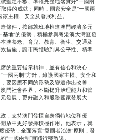
續堅定不移、準確完整地落實好“一國兩
所取得的成就；同時，國家安全是“一國兩
國家主權、安全及發展利益。
創造條件，按部就班地推進澳門經濟多元
一基地”的優勢，積極參與粵港澳大灣區發
心本澳養老、育兒、教育、衛生、交通及
有效措施，讓市民體驗到具公平性、精準
主席的重要指示精神，並有信心和決心，
“一國兩制”方針，維護國家主權、安全和
制，要因應不同的形勢及變遷作出改善，
領澳門社會各界，不斷提升治理能力和管
多元發展，更好融入和服務國家發展大
施政，支持澳門發揮自身獨特地位和優
外開放中更好發揮積極作用。他表示，就
度優勢，全面落實“愛國者治澳”原則，發
的“一國兩制”實踐行穩致遠。