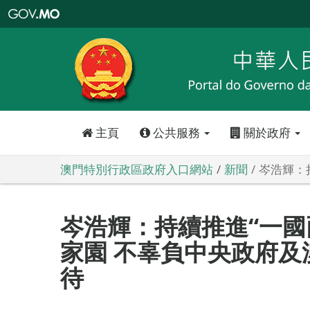
澳
門
特
別
行
政
區
政
府
入
口
網
站
主頁
公共服務
關於政府
澳門特別行政區政府入口網站
新聞
岑浩輝：
岑浩輝：持續推進“一國
家園 不辜負中央政府及
待