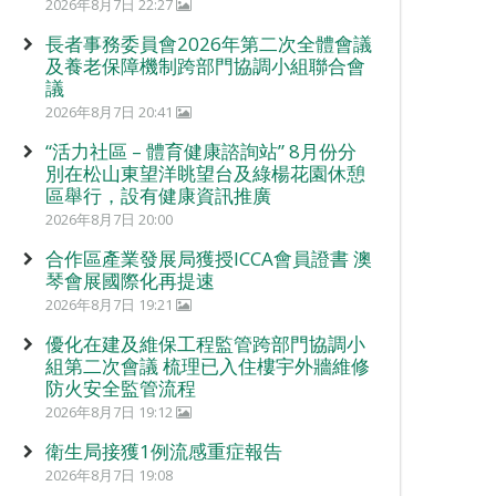
2026年8月7日 22:27
長者事務委員會2026年第二次全體會議
及養老保障機制跨部門協調小組聯合會
議
2026年8月7日 20:41
“活力社區 – 體育健康諮詢站” 8月份分
別在松山東望洋眺望台及綠楊花園休憩
區舉行，設有健康資訊推廣
2026年8月7日 20:00
合作區產業發展局獲授ICCA會員證書 澳
琴會展國際化再提速
2026年8月7日 19:21
優化在建及維保工程監管跨部門協調小
組第二次會議 梳理已入住樓宇外牆維修
防火安全監管流程
2026年8月7日 19:12
衛生局接獲1例流感重症報告
2026年8月7日 19:08