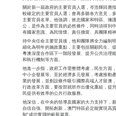
關於新一屆政府的主要官員人選，岑浩輝回應
較確定的主要官員人選；會再多聽各方意見，多
主要官員名單。他強調，效忠國家和特區、擁
公，是作為主要官員的必然條件，同時須得到
有國家意識、為民情懷、責任擔當、具團隊精
待中央任命主要官員後，他和團隊將全力編制
細化為明年的施政重點，主要包括關顧民生、
粵澳深度合作區下一階段發展、提升公共治理
和執行機制等方面。
他進一步指，政府工作需整體考慮，民生方面
中小企發展等。至於經濟多元發展，考慮推動
業的發展，並創設條件吸引國際高端人才留澳
行政改革方面，要按部就班作出優化重組，提
民提供有效率的公共行政服務。
他深信，在中央的領導及國家的大力支持下，
自信自強、開拓創新，澳門特區必定能實現高質
制”成功實踐的嶄新篇章。