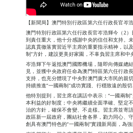
【新聞局】澳門特別行政區第六任行政長官岑
澳門特別行政區第六任行政長官岑浩輝今（2）
到責任重大，他十分感謝中央的信任和支持。
認真貫徹落實習近平主席的重要指示精神，以及
制”方針，建設更美好家園，不辜負習主席和中
岑浩輝下午返抵澳門國際機場，隨即向傳媒總
見，並獲中央政府任命為澳門特區第六任行政
支持，也充分體現了中央對澳門廣大市民的親
持續推進“一國兩制”成功實踐、行穩致遠的殷
他特別提到，習主席在講話中表示：“一國兩制
本利益的好制度；中央將繼續全面準確、堅定不移
治的方針，確保不會變、不走樣。習主席並寄
政區新一屆政府，團結社會各界，勠力同心、
創具有澳門特色的“一國兩制”實踐新局面，為