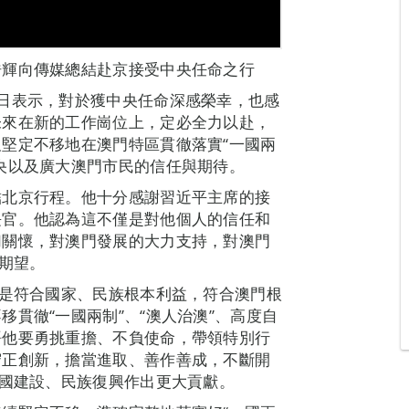
浩輝向傳媒總結赴京接受中央任命之行
日表示，對於獲中央任命深感榮幸，也感
未來在新的工作崗位上，定必全力以赴，
堅定不移地在澳門特區貫徹落實“一國兩
央以及廣大澳門市民的信任與期待。
結北京行程。他十分感謝習近平主席的接
長官。他認為這不僅是對他個人的信任和
切關懷，對澳門發展的大力支持，對澳門
切期望。
”是符合國家、民族根本利益，符合澳門根
貫徹“一國兩制”、“澳人治澳”、高度自
語他要勇挑重擔、不負使命，帶領特別行
守正創新，擔當進取、善作善成，不斷開
強國建設、民族復興作出更大貢獻。