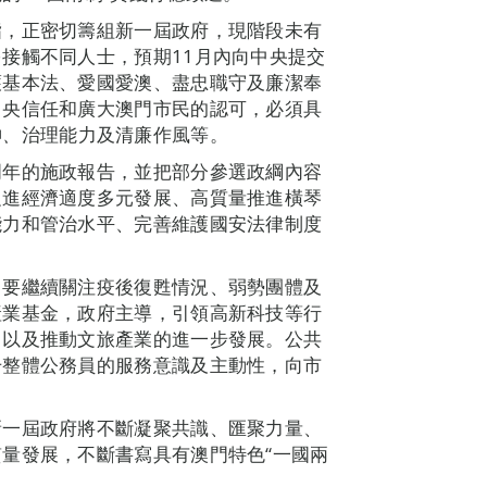
指，正密切籌組新一屆政府，現階段未有
接觸不同人士，預期11月內向中央提交
護基本法、愛國愛澳、盡忠職守及廉潔奉
中央信任和廣大澳門市民的認可，必須具
神
、
治理能力及清廉作風等。
明年的施政報告，並把部分參選政綱內容
促進經濟適度多元發展、高質量推進橫琴
能力和管治水平、完善維護國安法律制度
，要繼續關注疫後復甦情況、弱勢團體及
產業基金，政府主導，引領高新科技等行
，以及推動文旅產業的進一步發展。公共
升整體公務員的服務意識及主動性，向市
新一屆政府將不斷凝聚共識、匯聚力量、
量發展，不斷書寫具有澳門特色“一國兩