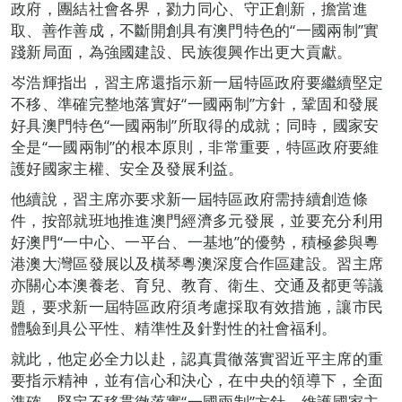
政府，團結社會各界，勠力同心、守正創新，擔當進
取、善作善成，不斷開創具有澳門特色的“一國兩制”實
踐新局面，為強國建設、民族復興作出更大貢獻。
岑浩輝指出，習主席還指示新一屆特區政府要繼續堅定
不移、準確完整地落實好“一國兩制”方針，鞏固和發展
好具澳門特色“一國兩制”所取得的成就；同時，國家安
全是“一國兩制”的根本原則，非常重要，特區政府要維
護好國家主權、安全及發展利益。
他續說，習主席亦要求新一屆特區政府需持續創造條
件，按部就班地推進澳門經濟多元發展，並要充分利用
好澳門“一中心、一平台、一基地”的優勢，積極參與粵
港澳大灣區發展以及橫琴粵澳深度合作區建設。習主席
亦關心本澳養老、育兒、教育、衛生、交通及都更等議
題，要求新一屆特區政府須考慮採取有效措施，讓市民
體驗到具公平性、精準性及針對性的社會福利。
就此，他定必全力以赴，認真貫徹落實習近平主席的重
要指示精神，並有信心和決心，在中央的領導下，全面
準確、堅定不移貫徹落實“一國兩制”方針，維護國家主