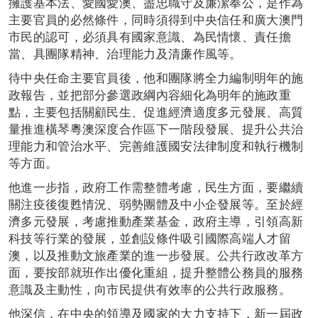
擁護基本法、愛國愛澳、盡忠職守及廉潔奉公，是作為
主要官員的必然條件，同時須得到中央信任和廣大澳門
市民的認可，必須具有國家意識、為民情懷、責任擔
當、具團隊精神
、
治理能力及清廉作風等。
待中央任命主要官員後，他和團隊將全力編制明年的施
政報告，並把部分參選政綱內容細化為明年的施政重
點，主要包括關顧民生、促進經濟適度多元發展、高質
量推進橫琴粵澳深度合作區下一階段發展、提升公共治
理能力和管治水平、完善維護國安法律制度和執行機制
等方面。
他進一步指，政府工作需整體考慮，民生方面，要繼續
關注疫後復甦情況、弱勢團體及中小企發展等。至於經
濟多元發展，考慮推動產業基金，政府主導，引領高新
科技等行業的發展，並創設條件吸引國際高端人才留
澳，以及推動文旅產業的進一步發展。公共行政改革方
面，要按部就班作出優化重組，提升整體公務員的服務
意識及主動性，向市民提供有效率的公共行政服務。
他深信，在中央的領導及國家的大力支持下，新一屆政