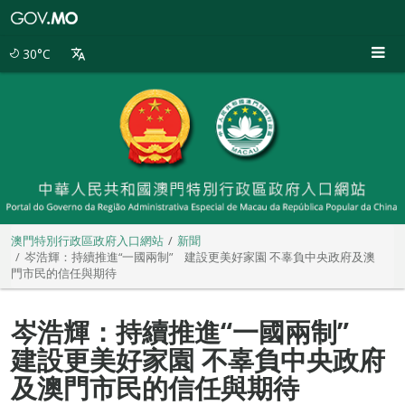
澳
門
特
30°C
別
行
政
區
政
府
入
口
網
站
澳門特別行政區政府入口網站
新聞
岑浩輝：持續推進“一國兩制” 建設更美好家園 不辜負中央政府及澳
門市民的信任與期待
岑浩輝：持續推進“一國兩制”
建設更美好家園 不辜負中央政府
及澳門市民的信任與期待