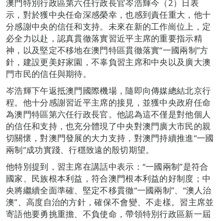
澳門特別行政區第六任行政長官岑浩輝今（2）日表
示，對於獲中央任命深感榮幸，也感到責任重大，他十
分感謝中央的信任和支持。未來在新的工作崗位上，定
必全力以赴，認真貫徹落實習近平主席的重要指示精
神，以及堅定不移地在澳門特區貫徹落實“一國兩制”方
針，建設更美好家園，不辜負習主席和中央以及廣大澳
門市民的信任與期待。
岑浩輝下午返抵澳門國際機場，隨即向傳媒總結北京行
程。他十分感謝習近平主席的接見，並獲中央政府任命
為澳門特區第六任行政長官。他認為這不僅是對他個人
的信任和支持，也充分體現了中央對澳門廣大市民的親
切關懷，對澳門發展的大力支持，對澳門持續推進“一國
兩制”成功實踐、行穩致遠的殷切期望。
他特別提到，習主席在講話中表示：“一國兩制”是符合
國家、民族根本利益，符合澳門根本利益的好制度；中
央將繼續全面準確、堅定不移貫徹“一國兩制”、“澳人治
澳”、高度自治的方針，確保不會變、不走樣。習主席並
寄語他要勇挑重擔、不負使命，帶領特別行政區新一屆