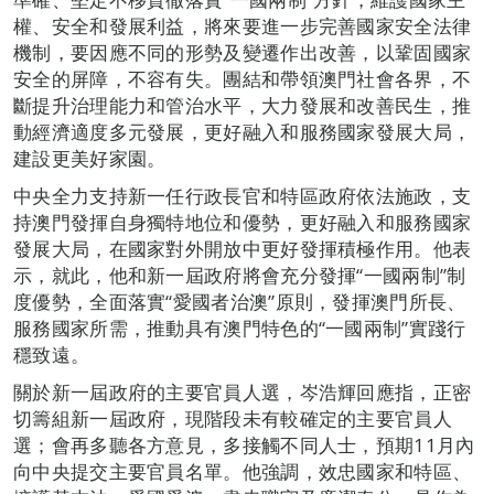
權、安全和發展利益，將來要進一步完善國家安全法律
機制，要因應不同的形勢及變遷作出改善，以鞏固國家
安全的屏障，不容有失。團結和帶領澳門社會各界，不
斷提升治理能力和管治水平，大力發展和改善民生，推
動經濟適度多元發展，更好融入和服務國家發展大局，
建設更美好家園。
中央全力支持新一任行政長官和特區政府依法施政，支
持澳門發揮自身獨特地位和優勢，更好融入和服務國家
發展大局，在國家對外開放中更好發揮積極作用。他表
示，就此，他和新一屆政府將會充分發揮“一國兩制”制
度優勢，全面落實“愛國者治澳”原則，發揮澳門所長、
服務國家所需，推動具有澳門特色的“一國兩制”實踐行
穩致遠。
關於新一屆政府的主要官員人選，岑浩輝回應指，正密
切籌組新一屆政府，現階段未有較確定的主要官員人
選；會再多聽各方意見，多接觸不同人士，預期11月內
向中央提交主要官員名單。他強調，效忠國家和特區、