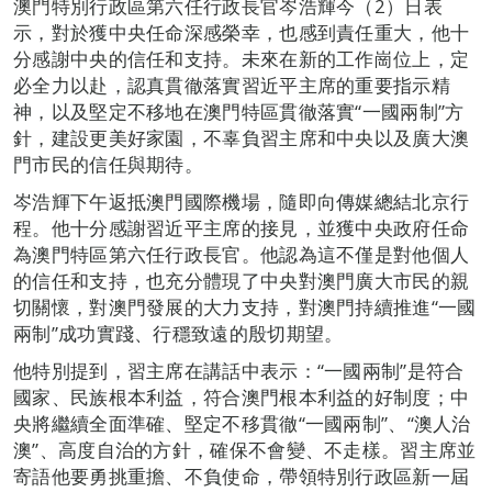
澳門特別行政區第六任行政長官岑浩輝今（2）日表
示，對於獲中央任命深感榮幸，也感到責任重大，他十
分感謝中央的信任和支持。未來在新的工作崗位上，定
必全力以赴，認真貫徹落實習近平主席的重要指示精
神，以及堅定不移地在澳門特區貫徹落實“一國兩制”方
針，建設更美好家園，不辜負習主席和中央以及廣大澳
門市民的信任與期待。
岑浩輝下午返抵澳門國際機場，隨即向傳媒總結北京行
程。他十分感謝習近平主席的接見，並獲中央政府任命
為澳門特區第六任行政長官。他認為這不僅是對他個人
的信任和支持，也充分體現了中央對澳門廣大市民的親
切關懷，對澳門發展的大力支持，對澳門持續推進“一國
兩制”成功實踐、行穩致遠的殷切期望。
他特別提到，習主席在講話中表示：“一國兩制”是符合
國家、民族根本利益，符合澳門根本利益的好制度；中
央將繼續全面準確、堅定不移貫徹“一國兩制”、“澳人治
澳”、高度自治的方針，確保不會變、不走樣。習主席並
寄語他要勇挑重擔、不負使命，帶領特別行政區新一屆