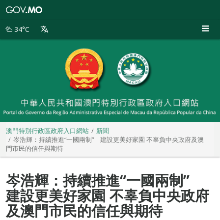
澳
門
特
34°C
別
行
政
區
政
府
入
口
網
站
澳門特別行政區政府入口網站
新聞
岑浩輝：持續推進“一國兩制” 建設更美好家園 不辜負中央政府及澳
門市民的信任與期待
岑浩輝：持續推進“一國兩制”
建設更美好家園 不辜負中央政府
及澳門市民的信任與期待