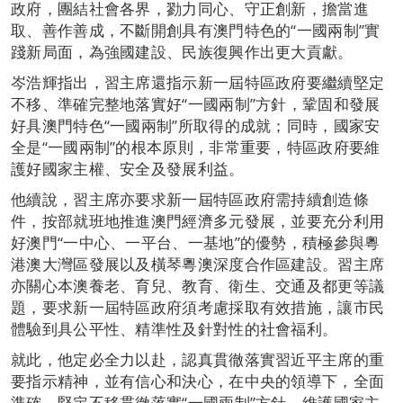
政府，團結社會各界，勠力同心、守正創新，擔當進
取、善作善成，不斷開創具有澳門特色的“一國兩制”實
踐新局面，為強國建設、民族復興作出更大貢獻。
岑浩輝指出，習主席還指示新一屆特區政府要繼續堅定
不移、準確完整地落實好“一國兩制”方針，鞏固和發展
好具澳門特色“一國兩制”所取得的成就；同時，國家安
全是“一國兩制”的根本原則，非常重要，特區政府要維
護好國家主權、安全及發展利益。
他續說，習主席亦要求新一屆特區政府需持續創造條
件，按部就班地推進澳門經濟多元發展，並要充分利用
好澳門“一中心、一平台、一基地”的優勢，積極參與粵
港澳大灣區發展以及橫琴粵澳深度合作區建設。習主席
亦關心本澳養老、育兒、教育、衛生、交通及都更等議
題，要求新一屆特區政府須考慮採取有效措施，讓市民
體驗到具公平性、精準性及針對性的社會福利。
就此，他定必全力以赴，認真貫徹落實習近平主席的重
要指示精神，並有信心和決心，在中央的領導下，全面
準確、堅定不移貫徹落實“一國兩制”方針，維護國家主