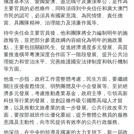
擁護基本法、愛國愛澳、盡忠職守及廉潔奉公，是作為
主要官員的必然條件，同時須得到中央信任和廣大澳門
市民的認可，必須具有國家意識、為民情懷、責任擔
當、具團隊精神
、
治理能力及清廉作風等。
待中央任命主要官員後，他和團隊將全力編制明年的施
政報告，並把部分參選政綱內容細化為明年的施政重
點，主要包括關顧民生、促進經濟適度多元發展、高質
量推進橫琴粵澳深度合作區下一階段發展、提升公共治
理能力和管治水平、完善維護國安法律制度和執行機制
等方面。
他進一步指，政府工作需整體考慮，民生方面，要繼續
關注疫後復甦情況、弱勢團體及中小企發展等。至於經
濟多元發展，考慮推動產業基金，政府主導，引領高新
科技等行業的發展，並創設條件吸引國際高端人才留
澳，以及推動文旅產業的進一步發展。公共行政改革方
面，要按部就班作出優化重組，提升整體公務員的服務
意識及主動性，向市民提供有效率的公共行政服務。
他深信，在中央的領導及國家的大力支持下，新一屆政