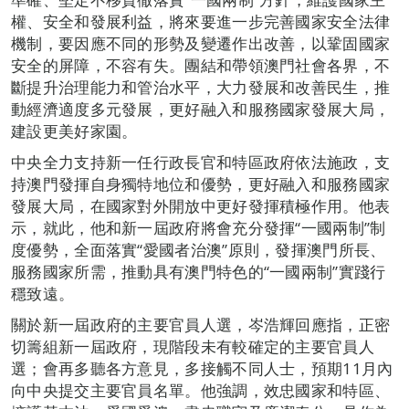
權、安全和發展利益，將來要進一步完善國家安全法律
機制，要因應不同的形勢及變遷作出改善，以鞏固國家
安全的屏障，不容有失。團結和帶領澳門社會各界，不
斷提升治理能力和管治水平，大力發展和改善民生，推
動經濟適度多元發展，更好融入和服務國家發展大局，
建設更美好家園。
中央全力支持新一任行政長官和特區政府依法施政，支
持澳門發揮自身獨特地位和優勢，更好融入和服務國家
發展大局，在國家對外開放中更好發揮積極作用。他表
示，就此，他和新一屆政府將會充分發揮“一國兩制”制
度優勢，全面落實“愛國者治澳”原則，發揮澳門所長、
服務國家所需，推動具有澳門特色的“一國兩制”實踐行
穩致遠。
關於新一屆政府的主要官員人選，岑浩輝回應指，正密
切籌組新一屆政府，現階段未有較確定的主要官員人
選；會再多聽各方意見，多接觸不同人士，預期11月內
向中央提交主要官員名單。他強調，效忠國家和特區、