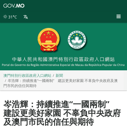
澳
門
特
31°C
別
行
政
區
政
府
入
口
網
站
澳門特別行政區政府入口網站
新聞
岑浩輝：持續推進“一國兩制” 建設更美好家園 不辜負中央政府及澳
門市民的信任與期待
岑浩輝：持續推進“一國兩制”
建設更美好家園 不辜負中央政府
及澳門市民的信任與期待