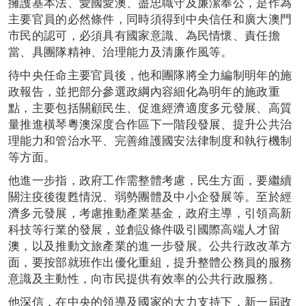
擁護基本法、愛國愛澳、盡忠職守及廉潔奉公，是作為
主要官員的必然條件，同時須得到中央信任和廣大澳門
市民的認可，必須具有國家意識、為民情懷、責任擔
當、具團隊精神
、
治理能力及清廉作風等。
待中央任命主要官員後，他和團隊將全力編制明年的施
政報告，並把部分參選政綱內容細化為明年的施政重
點，主要包括關顧民生、促進經濟適度多元發展、高質
量推進橫琴粵澳深度合作區下一階段發展、提升公共治
理能力和管治水平、完善維護國安法律制度和執行機制
等方面。
他進一步指，政府工作需整體考慮，民生方面，要繼續
關注疫後復甦情況、弱勢團體及中小企發展等。至於經
濟多元發展，考慮推動產業基金，政府主導，引領高新
科技等行業的發展，並創設條件吸引國際高端人才留
澳，以及推動文旅產業的進一步發展。公共行政改革方
面，要按部就班作出優化重組，提升整體公務員的服務
意識及主動性，向市民提供有效率的公共行政服務。
他深信，在中央的領導及國家的大力支持下，新一屆政