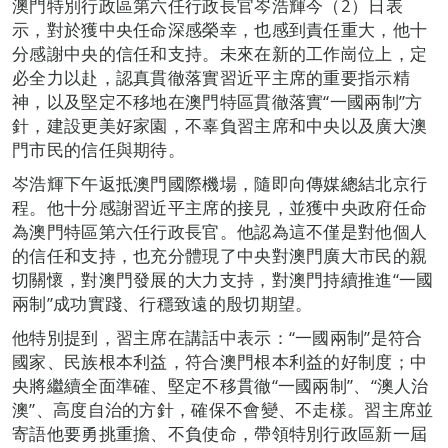
澳門特別行政區第六任行政長官岑浩輝今（2）日表
示，對於獲中央任命深感榮幸，也感到責任重大，他十
分感謝中央的信任和支持。未來在新的工作崗位上，定
必全力以赴，認真貫徹落實習近平主席的重要指示精
神，以及堅定不移地在澳門特區貫徹落實“一國兩制”方
針，建設更美好家園，不辜負習主席和中央以及廣大澳
門市民的信任與期待。
岑浩輝下午返抵澳門國際機場，隨即向傳媒總結北京行
程。他十分感謝習近平主席的接見，並獲中央政府任命
為澳門特區第六任行政長官。他認為這不僅是對他個人
的信任和支持，也充分體現了中央對澳門廣大市民的親
切關懷，對澳門發展的大力支持，對澳門持續推進“一國
兩制”成功實踐、行穩致遠的殷切期望。
他特別提到，習主席在講話中表示：“一國兩制”是符合
國家、民族根本利益，符合澳門根本利益的好制度；中
央將繼續全面準確、堅定不移貫徹“一國兩制”、“澳人治
澳”、高度自治的方針，確保不會變、不走樣。習主席並
寄語他要勇挑重擔、不負使命，帶領特別行政區新一屆