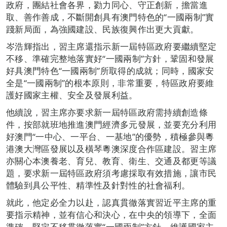
政府，團結社會各界，勠力同心、守正創新，擔當進
取、善作善成，不斷開創具有澳門特色的“一國兩制”實
踐新局面，為強國建設、民族復興作出更大貢獻。
岑浩輝指出，習主席還指示新一屆特區政府要繼續堅定
不移、準確完整地落實好“一國兩制”方針，鞏固和發展
好具澳門特色“一國兩制”所取得的成就；同時，國家安
全是“一國兩制”的根本原則，非常重要，特區政府要維
護好國家主權、安全及發展利益。
他續說，習主席亦要求新一屆特區政府需持續創造條
件，按部就班地推進澳門經濟多元發展，並要充分利用
好澳門“一中心、一平台、一基地”的優勢，積極參與粵
港澳大灣區發展以及橫琴粵澳深度合作區建設。習主席
亦關心本澳養老、育兒、教育、衛生、交通及都更等議
題，要求新一屆特區政府須考慮採取有效措施，讓市民
體驗到具公平性、精準性及針對性的社會福利。
就此，他定必全力以赴，認真貫徹落實習近平主席的重
要指示精神，並有信心和決心，在中央的領導下，全面
準確、堅定不移貫徹落實“一國兩制”方針，維護國家主