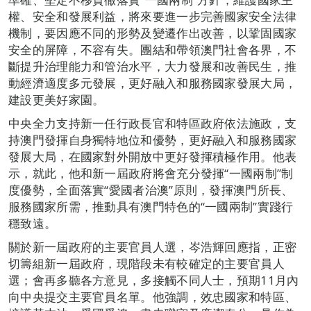
權、安全和發展利益，將來要進一步完善國家安全法律
機制，要因應不同的形勢及變遷作出改善，以鞏固國家
安全的屏障，不容有失。團結和帶領澳門社會各界，不
斷提升治理能力和管治水平，大力發展和改善民生，推
動經濟適度多元發展，更好融入和服務國家發展大局，
建設更美好家園。
中央全力支持新一任行政長官和特區政府依法施政，支
持澳門發揮自身獨特地位和優勢，更好融入和服務國家
發展大局，在國家對外開放中更好發揮積極作用。他表
示，就此，他和新一屆政府將會充分發揮“一國兩制”制
度優勢，全面落實“愛國者治澳”原則，發揮澳門所長、
服務國家所需，推動具有澳門特色的“一國兩制”實踐行
穩致遠。
關於新一屆政府的主要官員人選，岑浩輝回應指，正密
切籌組新一屆政府，現階段未有較確定的主要官員人
選；會再多聽各方意見，多接觸不同人士，預期11月內
向中央提交主要官員名單。他強調，效忠國家和特區、