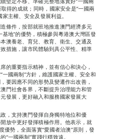
續堅定不移、準確完整地落實好“一國兩
所取得的成就；同時，國家安全是“一國兩
國家主權、安全及發展利益。
創造條件，按部就班地推進澳門經濟多元
一基地”的優勢，積極參與粵港澳大灣區發
心本澳養老、育兒、教育、衛生、交通及
有效措施，讓市民體驗到具公平性、精準
主席的重要指示精神，並有信心和決心，
“一國兩制”方針，維護國家主權、安全和
制，要因應不同的形勢及變遷作出改善，
領澳門社會各界，不斷提升治理能力和管
多元發展，更好融入和服務國家發展大
施政，支持澳門發揮自身獨特地位和優
外開放中更好發揮積極作用。他表示，就
度優勢，全面落實“愛國者治澳”原則，發
的“一國兩制”實踐行穩致遠。