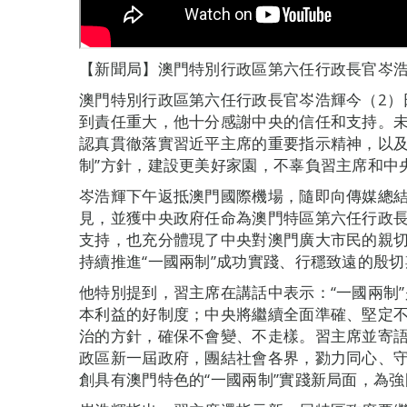
【新聞局】澳門特別行政區第六任行政長官岑
澳門特別行政區第六任行政長官岑浩輝今（2）
到責任重大，他十分感謝中央的信任和支持。
認真貫徹落實習近平主席的重要指示精神，以及
制”方針，建設更美好家園，不辜負習主席和中
岑浩輝下午返抵澳門國際機場，隨即向傳媒總
見，並獲中央政府任命為澳門特區第六任行政
支持，也充分體現了中央對澳門廣大市民的親
持續推進“一國兩制”成功實踐、行穩致遠的殷
他特別提到，習主席在講話中表示：“一國兩制
本利益的好制度；中央將繼續全面準確、堅定不移
治的方針，確保不會變、不走樣。習主席並寄
政區新一屆政府，團結社會各界，勠力同心、
創具有澳門特色的“一國兩制”實踐新局面，為