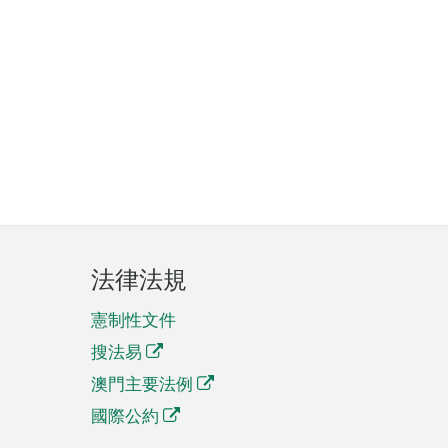
法律法規
憲制性文件
搜法易
澳門主要法例
國際公約