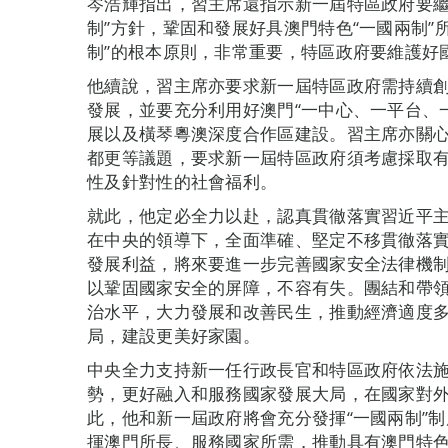
岑浩輝指出，習主席還指示新一屆特區政府要繼
制”方針，鞏固和發展好具澳門特色“一國兩制”
制”的根本原則，非常重要，特區政府要維護好
他續說，習主席亦要求新一屆特區政府需持續
發展，並要充分利用好澳門“一中心、一平台、
展以及橫琴粵澳深度合作區建設。習主席亦關
都更等議題，要求新一屆特區政府須考慮採取
性及針對性的社會福利。
就此，他定必全力以赴，認真貫徹落實習近平
在中央的領導下，全面準確、堅定不移貫徹落實
發展利益，將來要進一步完善國家安全法律機
以鞏固國家安全的屏障，不容有失。團結和帶
治水平，大力發展和改善民生，推動經濟適度
局，建設更美好家園。
中央全力支持新一任行政長官和特區政府依法
勢，更好融入和服務國家發展大局，在國家對
此，他和新一屆政府將會充分發揮“一國兩制”制
揮澳門所長、服務國家所需，推動具有澳門特色