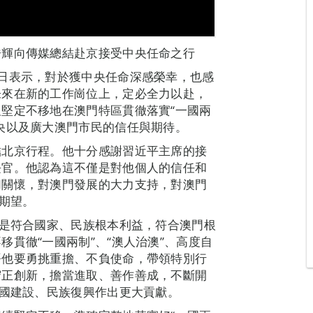
浩輝向傳媒總結赴京接受中央任命之行
日表示，對於獲中央任命深感榮幸，也感
未來在新的工作崗位上，定必全力以赴，
堅定不移地在澳門特區貫徹落實“一國兩
央以及廣大澳門市民的信任與期待。
結北京行程。他十分感謝習近平主席的接
長官。他認為這不僅是對他個人的信任和
切關懷，對澳門發展的大力支持，對澳門
切期望。
”是符合國家、民族根本利益，符合澳門根
貫徹“一國兩制”、“澳人治澳”、高度自
語他要勇挑重擔、不負使命，帶領特別行
守正創新，擔當進取、善作善成，不斷開
強國建設、民族復興作出更大貢獻。