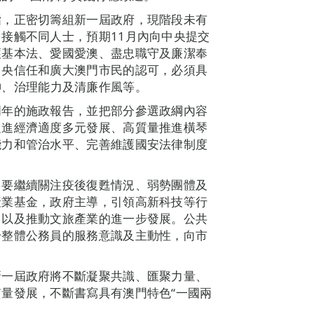
指，正密切籌組新一屆政府，現階段未有
接觸不同人士，預期11月內向中央提交
護基本法、愛國愛澳、盡忠職守及廉潔奉
中央信任和廣大澳門市民的認可，必須具
神
、
治理能力及清廉作風等。
明年的施政報告，並把部分參選政綱內容
促進經濟適度多元發展、高質量推進橫琴
能力和管治水平、完善維護國安法律制度
，要繼續關注疫後復甦情況、弱勢團體及
產業基金，政府主導，引領高新科技等行
，以及推動文旅產業的進一步發展。公共
升整體公務員的服務意識及主動性，向市
新一屆政府將不斷凝聚共識、匯聚力量、
量發展，不斷書寫具有澳門特色“一國兩