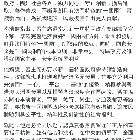
政府，團結社會各界，勠力同心、守正創新，擔當進
取、善作善成，不斷開創具有澳門特色的“一國兩制”實
踐新局面，為強國建設、民族復興作出更大貢獻。
岑浩輝指出，習主席還指示新一屆特區政府要繼續堅定
不移、準確完整地落實好“一國兩制”方針，鞏固和發展
好具澳門特色“一國兩制”所取得的成就；同時，國家安
全是“一國兩制”的根本原則，非常重要，特區政府要維
護好國家主權、安全及發展利益。
他續說，習主席亦要求新一屆特區政府需持續創造條
件，按部就班地推進澳門經濟多元發展，並要充分利用
好澳門“一中心、一平台、一基地”的優勢，積極參與粵
港澳大灣區發展以及橫琴粵澳深度合作區建設。習主席
亦關心本澳養老、育兒、教育、衛生、交通及都更等議
題，要求新一屆特區政府須考慮採取有效措施，讓市民
體驗到具公平性、精準性及針對性的社會福利。
就此，他定必全力以赴，認真貫徹落實習近平主席的重
要指示精神，並有信心和決心，在中央的領導下，全面
準確、堅定不移貫徹落實“一國兩制”方針，維護國家主