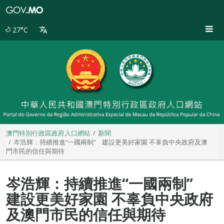
澳
門
特
27°C
別
行
政
區
政
府
入
口
網
站
澳門特別行政區政府入口網站
新聞
岑浩輝：持續推進“一國兩制” 建設更美好家園 不辜負中央政府及澳
門市民的信任與期待
岑浩輝：持續推進“一國兩制”
建設更美好家園 不辜負中央政府
及澳門市民的信任與期待