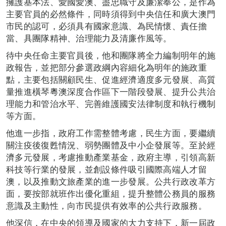
擁護基本法、愛國愛澳、盡忠職守及廉潔奉公，是作為
主要官員的必然條件，同時須得到中央信任和廣大澳門
市民的認可，必須具有國家意識、為民情懷、責任擔
當、具團隊精神
、
治理能力及清廉作風等。
待中央任命主要官員後，他和團隊將全力編制明年的施
政報告，並把部分參選政綱內容細化為明年的施政重
點，主要包括關顧民生、促進經濟適度多元發展、高質
量推進橫琴粵澳深度合作區下一階段發展、提升公共治
理能力和管治水平、完善維護國安法律制度和執行機制
等方面。
他進一步指，政府工作需整體考慮，民生方面，要繼續
關注疫後復甦情況、弱勢團體及中小企發展等。至於經
濟多元發展，考慮推動產業基金，政府主導，引領高新
科技等行業的發展，並創設條件吸引國際高端人才留
澳，以及推動文旅產業的進一步發展。公共行政改革方
面，要按部就班作出優化重組，提升整體公務員的服務
意識及主動性，向市民提供有效率的公共行政服務。
他深信，在中央的領導及國家的大力支持下，新一屆政