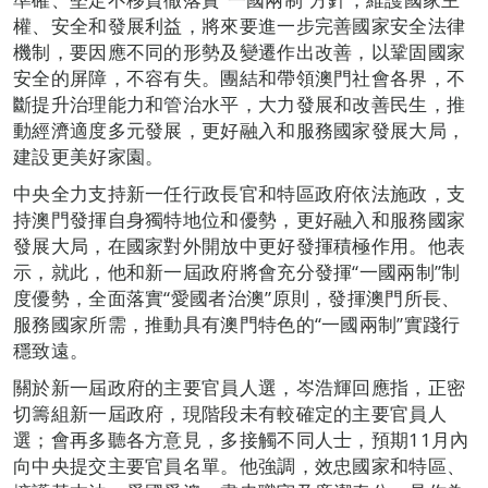
權、安全和發展利益，將來要進一步完善國家安全法律
機制，要因應不同的形勢及變遷作出改善，以鞏固國家
安全的屏障，不容有失。團結和帶領澳門社會各界，不
斷提升治理能力和管治水平，大力發展和改善民生，推
動經濟適度多元發展，更好融入和服務國家發展大局，
建設更美好家園。
中央全力支持新一任行政長官和特區政府依法施政，支
持澳門發揮自身獨特地位和優勢，更好融入和服務國家
發展大局，在國家對外開放中更好發揮積極作用。他表
示，就此，他和新一屆政府將會充分發揮“一國兩制”制
度優勢，全面落實“愛國者治澳”原則，發揮澳門所長、
服務國家所需，推動具有澳門特色的“一國兩制”實踐行
穩致遠。
關於新一屆政府的主要官員人選，岑浩輝回應指，正密
切籌組新一屆政府，現階段未有較確定的主要官員人
選；會再多聽各方意見，多接觸不同人士，預期11月內
向中央提交主要官員名單。他強調，效忠國家和特區、