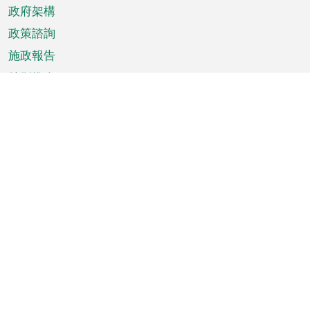
政府架構
政策諮詢
施政報告
特別推介
澳門資訊
天氣
交通
公眾假期
文娛康體
城市資訊
澳門便覽
統計數字