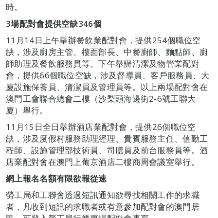
時。
3
場配對會提供空缺
346
個
11月14日上午舉辦餐飲業配對會，提供254個職位空
缺，涉及廚房主管、樓面部長、中餐廚師、麵點師、廚
師助理及餐飲服務員等。下午舉辦清潔及物管業配對
會，提供66個職位空缺，涉及督導員、客戶服務員、大
廈設施保養員、清潔員及管理員等。以上兩場配對會在
澳門工會聯合總會二樓（沙梨頭海邊街2-6號工聯大
廈）舉行。
11月15日全日舉辦酒店業配對會，提供26個職位空
缺，涉及度假村服務助理經理、貴賓服務主任、值勤工
程師、設施管理部技術員、司膳員及前台服務員等。酒
店業配對會在澳門上葡京酒店二樓商周會議室舉行。
網上報名名額有限欲報從速
勞工局和工聯會透過短訊通知欲尋找相關工作的求職
者，凡收到短訊的求職者或有意參加配對會的澳門居