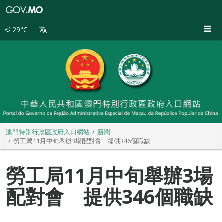
澳
門
特
29°C
別
行
政
區
政
府
入
口
網
站
澳門特別行政區政府入口網站
新聞
勞工局11月中旬舉辦3場配對會 提供346個職缺
勞工局11月中旬舉辦3場
配對會 提供346個職缺