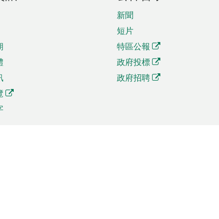
新聞
短片
期
特區公報
體
政府投標
訊
政府招聘
覽
字
及貿易
相關連結
資
手機應用程式目錄
貿會展
社交媒體目錄
商機和服務
專題網站目錄
訊
RSS訂閱目錄