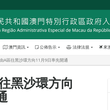
澳門資訊
公佈告示
法律法規
來
橋由A區往黑沙環方向11月9日率先開通
區往黑沙環方向
通