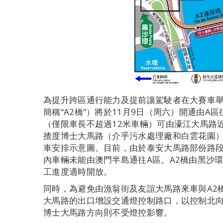
為提升跨區通行能力及提前讓駕駛者在大賽車舉
簡稱“A2橋”）將於11月9日（周六）開通由
（僅限車長不超過12米車輛）可由濠江大馬路
揸度博士大馬路（介乎污水處理廠和白雲花園
車安排示意圖。目前，由於泰安大馬路部份路
內車輛未能由澳門半島通往A區。A2橋由黑沙
工進度適時開放。
同時，為避免由漁翁街及友誼大馬路來車與A2
大馬路的出口增設交通燈控制路口，以控制北
博士大馬路方向則不受燈控影響。