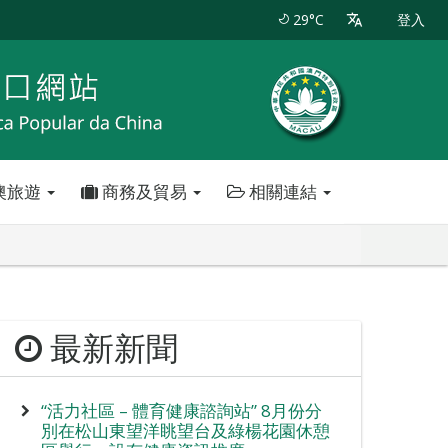
29°C
登入
澳旅遊
商務及貿易
相關連結
最新新聞
“活力社區 – 體育健康諮詢站” 8月份分
別在松山東望洋眺望台及綠楊花園休憩