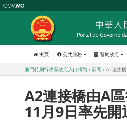
澳
門
特
別
行
政
區
政
府
入
口
網
站
主頁
公共服務
關於政府
澳門特別行政區政府入口網站
新聞
A2連接
A2連接橋由A
11月9日率先開