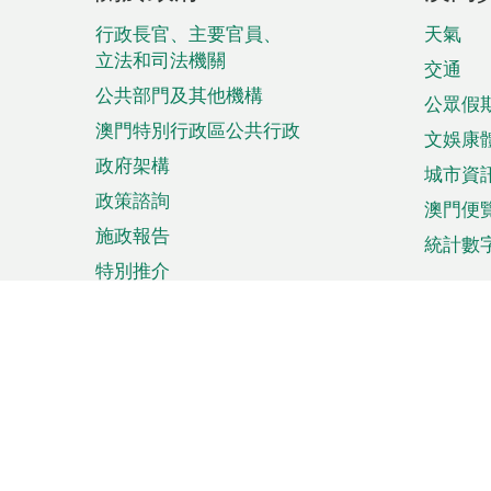
腳
菜
行政長官、主要官員、
天氣
立法和司法機關
單
交通
公共部門及其他機構
公眾假
澳門特別行政區公共行政
文娛康
政府架構
城市資
政策諮詢
澳門便
施政報告
統計數
特別推介
來澳旅遊
商務
計劃行程
貿易投
觀光
澳門經
娛樂消閒
中小企
購物
市場資