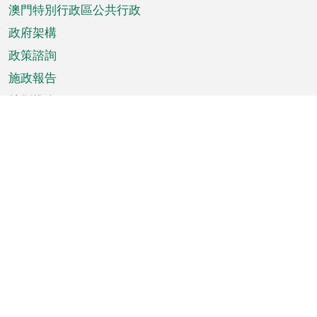
澳門特別行政區公共行政
政府架構
政策諮詢
施政報告
特別推介
澳門資訊
天氣
交通
公眾假期
文娛康體
城市資訊
澳門便覽
統計數字