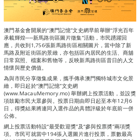
澳門基金會開展的“澳門記憶”文史網早前舉辦“浮光百年
承載輝煌──新馬路街區圖片徵集”活動，市民踴躍回
應，共收到1,756張新馬路街區相關圖片，當中除了新
馬路及附近街區的景緻，亦包括區內居民的生活、商舖
日常寫照、檔案和舊物等，反映新馬路街區昔日的人文
情懷與歷史價值。
為與市民分享徵集成果，攜手傳承澳門獨特城市文化景
緻，即日起於“澳門記憶”文史網
(www.MacauMemory.mo) 舉辦網上投票活動，並設獎
項鼓勵市民大眾參與。投票日期由即日起至本年12月6
日，得獎結果將連同入選作品的具體評級於年底前一併
公佈。
網上投票活動特設“最受歡迎獎”及“參與投票奬”兩項獎
項。市民可就當中194張入選圖片進行投票，票數最高