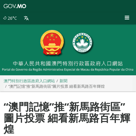
澳
門
特
26°C
別
行
政
區
政
府
入
口
網
站
澳門特別行政區政府入口網站
新聞
“澳門記憶”推“新馬路街區”圖片投票 細看新馬路百年輝煌
“澳門記憶”推“新馬路街區”
圖片投票 細看新馬路百年輝
煌