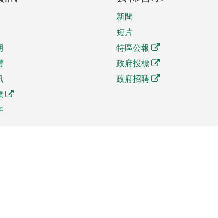
新聞
短片
期
特區公報
體
政府投標
訊
政府招聘
覽
字
及貿易
相關連結
資
手機應用程式目錄
貿會展
社交媒體目錄
商機和服務
專題網站目錄
訊
RSS訂閱目錄