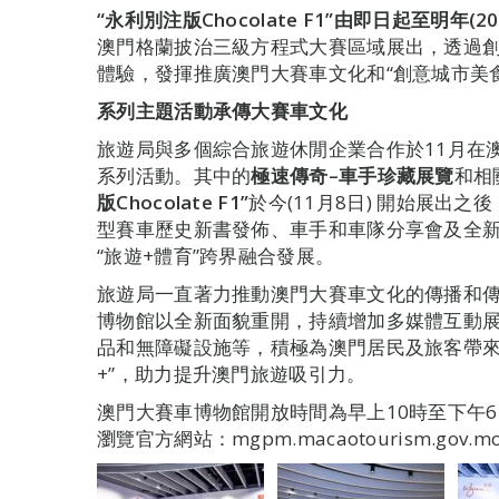
“
永利別注版
Chocolate F1”
由即日起至明年
(2
澳門格蘭披治三級方程式大賽區域展出，透過
體驗，發揮推廣澳門大賽車文化和“創意城市美
系列主題活動承傳大賽車文化
旅遊局與多個綜合旅遊休閒企業合作於11月在
系列活動。其中的
極速傳奇–車手珍藏展覽
和相
版
Chocolate F1
”
於今(11月8日) 開始展出
型賽車歷史新書發佈、車手和車隊分享會及全新
“旅遊+體育”跨界融合發展。
旅遊局一直著力推動澳門大賽車文化的傳播和傳
博物館以全新面貌重開，持續增加多媒體互動
品和無障礙設施等，積極為澳門居民及旅客帶來“
+”，助力提升澳門旅遊吸引力。
澳門大賽車博物館開放時間為早上10時至下午
瀏覽官方網站：mgpm.macaotourism.gov.m