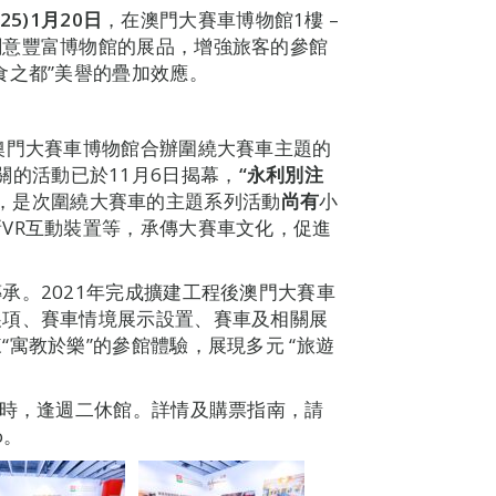
025)1
月
20
日
，在澳門大賽車博物館1樓 –
創意豐富博物館的展品，增強旅客的參館
食之都”美譽的疊加效應。
澳門大賽車博物館合辦圍繞大賽車主題的
關的活動已於11月6日揭幕，
“永利別注
之後，是次圍繞大賽車的主題系列活動
尚有
小
VR互動裝置等，承傳大賽車文化，促進
承。2021年完成擴建工程後澳門大賽車
展項、賽車情境展示設置、賽車及相關展
寓教於樂”的參館體驗，展現多元 “旅遊
6時，逢週二休館。詳情及購票指南，請
o。