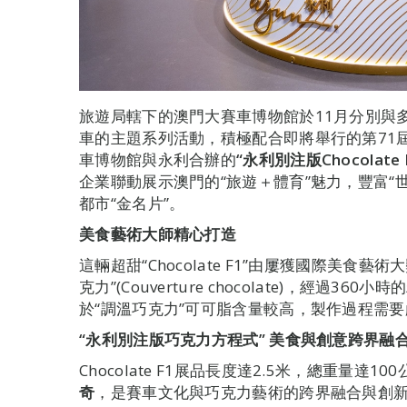
旅遊局轄下的澳門大賽車博物館於11月分別與
車的主題系列活動，積極配合即將舉行的第71
車博物館與永利合辦的
“
永利別注版
Chocolate
企業聯動展示澳門的“旅遊＋體育”魅力，豐富“
都市“金名片”。
美食藝術大師精心打造
這輛超甜“Chocolate F1”由屢獲國際美食藝術
克力”(Couverture chocolate)，經過
於“調溫巧克力”可可脂含量較高，製作過程需
“
永利別注版巧克力方程式
”
美食與創意跨界融
Chocolate F1展品長度達2.5米，總重量達
奇
，是賽車文化與巧克力藝術的跨界融合與創