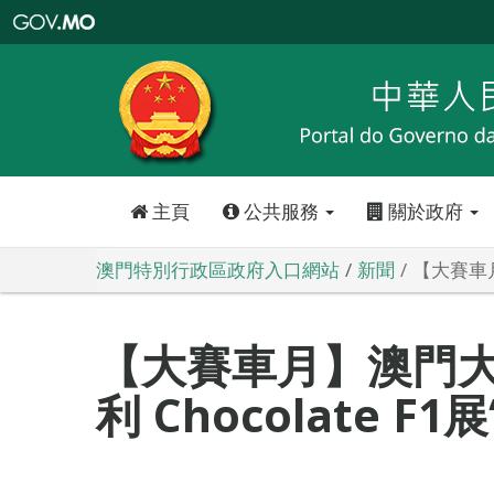
澳
門
特
別
行
政
區
政
府
入
口
網
站
主頁
公共服務
關於政府
澳門特別行政區政府入口網站
新聞
【大賽車月
【大賽車月】澳門大
利 Chocolate F