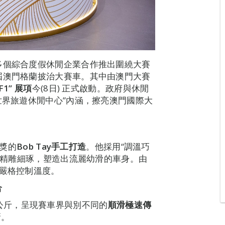
多個綜合度假休閒企業合作推出圍繞大賽
屆澳門格蘭披治大賽車。其中由澳門大賽
 F1”
展項
今(8日) 正式啟動。政府與休閒
世界旅遊休閒中心”內涵，擦亮澳門國際大
大獎的
Bob Tay
手工打造
。他採用“調溫巧
360小時的精雕細琢，塑造出流麗幼滑的車身。由
要嚴格控制溫度。
合
100公斤，呈現賽車界與別不同的
順滑極速傳
新。