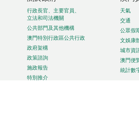
腳
菜
行政長官、主要官員、
天氣
立法和司法機關
單
交通
公共部門及其他機構
公眾假
澳門特別行政區公共行政
文娛康
政府架構
城市資
政策諮詢
澳門便
施政報告
統計數
特別推介
來澳旅遊
商務
計劃行程
貿易投
觀光
澳門經
娛樂消閒
中小企
購物
市場資