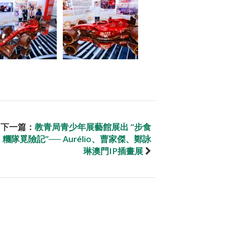
下一篇：
教青局青少年展藝館展出 “步食
糰隊覓險記”── Aurélio、曹家傑、鄭詠
琳澳門IP插畫展