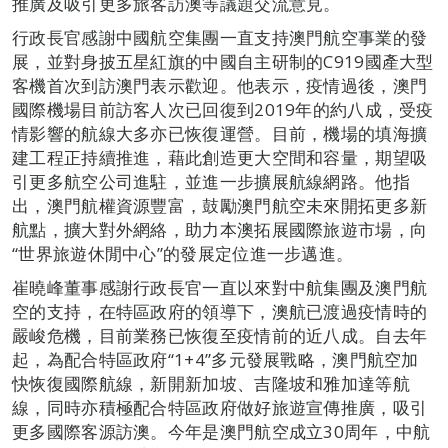
推廣及吸引更多旅客訪澳等議題交流意見。
行政長官感謝中國航空集團一直支持澳門航空事業的發
展，並對身披五星紅旗的中國自主研制的C919國產大型
客機首次到訪澳門表示歡迎。他表示，疫情過後，澳門
國際機場目前訪客人次已回復到2019年的約八成，受疫
情影響的航線大多亦已恢復運營。目前，機場的填海擴
建工程正持續推進，藉此創造更大空間和容量，期望吸
引更多航空公司進駐，並進一步擴展航線網路。他指
出，澳門航權資源豐富，鼓勵澳門航空未來開拓更多新
航點，擴大對外網絡，助力本澳拓展國際旅遊市場，向
“世界旅遊休閒中心”的發展定位進一步邁進。
崔曉峰董事感謝行政長官一直以來對中航集團及澳門航
空的支持，在特區政府的領導下，澳航已渡過疫情時的
嚴峻危機，目前業務已恢復至疫情前的近八成。自去年
起，為配合特區政府“1+4”多元發展戰略，澳門航空加
快恢復國際航線，新開新加坡、吉隆坡和雅加達等航
線，同時亦積極配合特區政府做好旅遊宣傳推廣，吸引
更多國際客源訪澳。今年是澳門航空成立30周年，中航