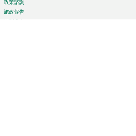
政策諮詢
施政報告
特別推介
澳門資訊
天氣
交通
公眾假期
文娛康體
城市資訊
澳門便覽
統計數字
公佈告示