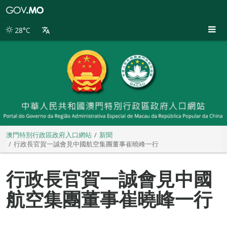
澳
門
特
28°C
別
行
政
區
政
府
入
口
網
站
澳門特別行政區政府入口網站
新聞
行政長官賀一誠會見中國航空集團董事崔曉峰一行
行政長官賀一誠會見中國
航空集團董事崔曉峰一行