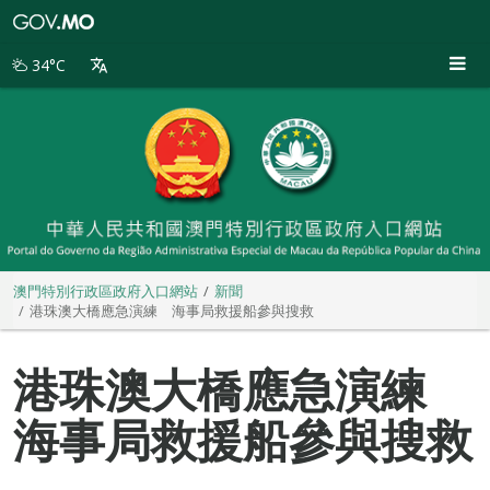
澳
門
特
34°C
別
行
政
區
政
府
入
口
網
站
澳門特別行政區政府入口網站
新聞
港珠澳大橋應急演練 海事局救援船參與搜救
港珠澳大橋應急演練
海事局救援船參與搜救