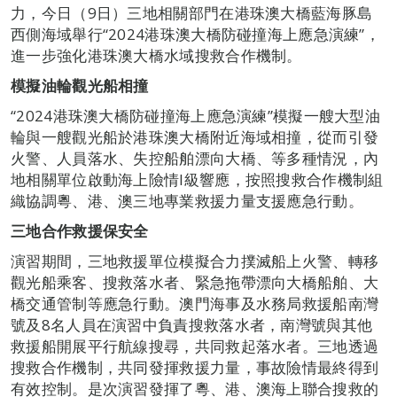
力，今日（9日）三地相關部門在港珠澳大橋藍海豚島
西側海域舉行“2024港珠澳大橋防碰撞海上應急演練”，
進一步強化港珠澳大橋水域搜救合作機制。
模擬油輪觀光船相撞
“2024港珠澳大橋防碰撞海上應急演練”模擬一艘大型油
輪與一艘觀光船於港珠澳大橋附近海域相撞，從而引發
火警、人員落水、失控船舶漂向大橋、等多種情況，內
地相關單位啟動海上險情I級響應，按照搜救合作機制組
織協調粵、港、澳三地專業救援力量支援應急行動。
三地合作救援保安全
演習期間，三地救援單位模擬合力撲滅船上火警、轉移
觀光船乘客、搜救落水者、緊急拖帶漂向大橋船舶、大
橋交通管制等應急行動。澳門海事及水務局救援船南灣
號及8名人員在演習中負責搜救落水者，南灣號與其他
救援船開展平行航線搜尋，共同救起落水者。三地透過
搜救合作機制，共同發揮救援力量，事故險情最終得到
有效控制。是次演習發揮了粵、港、澳海上聯合搜救的