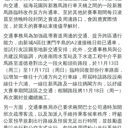
向交通、福海花園與新雅馬路行車天橋之間的一段新雅
馬路臨時改作反方向通車。至於其他於賽事期間每日凌
晨至傍晚時段封閉之賽道及周邊路口，會因應實際情
況，於當天的賽事結束後儘早解封。
交通事務局為加強疏導賽道周邊的交通、提升跨區通行
能力，由新城A區往澳門半島的A2連接橋日前已通車，
並試行友誼圓形地新交通安排；此外，交通事務局與公
共建設局協調，內港南雨水泵站及下水道工程中介乎新
馬路至道德巷對出之一段火船頭街路段，於11月13日
（周三）至11月17日（周日）臨時回復部份行車路面，
以增加一條往十六浦方向之行車線，即屆時該路段設兩
線往十六浦、一線往新馬路及一線往媽閣方向，以紓緩
大賽車期間該區之交通；相關路段將11月18日（周一）
再次圍封並繼續施工。
另一方面，交通事務局亦已要求兩間巴士公司適時加開
班次疏導客流，以及加派人手維持乘客候車秩序；呼籲
公眾預早規劃出行路線及預留充足出行時間，並鼓勵盡
量以步行和公交方式出行，包括使用環松山步行系統往