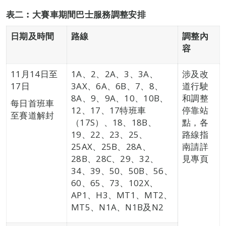
表二︰大賽車期間
巴士
服務調整安排
日期
及時間
路線
調整內
容
11月14日至
1A、2、2A、3、3A、
涉及改
17日
3AX、6A、6B、7、8、
道行駛
8A、9、9A、10、10B、
和調整
每日首班車
12、17、17特班車
停靠站
至賽道解封
（17S）、18、18B、
點，各
19、22、23、25、
路線指
25AX、25B、28A、
南請詳
28B、28C、29、32、
見專頁
34、39、50、50B、56、
60、65、73、102X、
AP1、H3、MT1、MT2、
MT5、N1A、N1B及N2