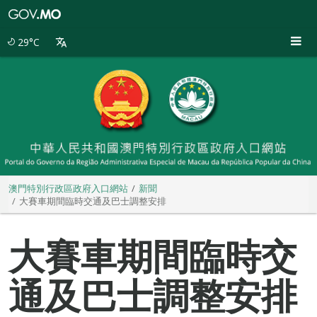
澳
門
特
29°C
別
行
政
區
政
府
入
口
網
站
澳門特別行政區政府入口網站
新聞
大賽車期間臨時交通及巴士調整安排
大賽車期間臨時交
通及巴士調整安排