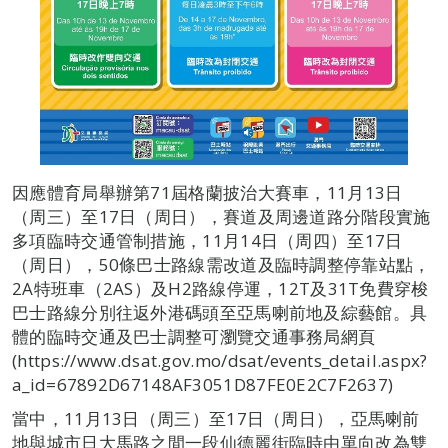
因應體育局舉辦第71屆格蘭披治大賽車，11月13日
（周三）至17日（周日），賽道及周邊道路分階段實施
多項臨時交通管制措施，11月14日（周四）至17日
（周日），50條巴士路線需改道及臨時調整停靠站點，
2A特班車（2AS）及H2路線停運，12T及31T免費穿梭
巴士路線分別往返外港碼頭至亞馬喇前地及綜藝館。具
體的臨時交通及巴士調整可瀏覽交通事務局網頁
(https://www.dsat.gov.mo/dsat/events_detail.aspx?
a_id=67892D67148AF3051D87FE0E2C7F2637)
當中，11月13日（周三）至17日（周日），亞馬喇前
地與城市日大馬路之間一段仙德麗街臨時由單向改為雙