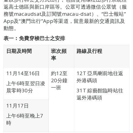
返高士德區與新口岸區等。公眾可透過微信公眾號（服
務號macaudsat及訂閱號macau-dsat）、“巴士報站”
App及“澳門出行”App等渠道，留意最新的交通資訊及
動態。
表一︰免費穿梭巴士之安排
日期及時間
班次頻
路線
及
行程
率
11月14至16日
約12至
12T 亞馬喇前地往返
20分鐘
外港碼頭
上午6時至翌日凌
一班
晨零時30分
31T 綜藝館臨時站往
返外港碼頭
11月17日
上午6時至晚上7
時