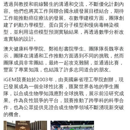
透過與教授和前線醫生的溝通和交流，不斷優化計劃內
容。他們也將其工作與聯合國永續發展目標結合，期待
工作能推動癌症療法的發展。在數學建模方面，團隊創
建了鈣動力學模型、蛋白質分子模型和慢病毒轉染模
型，並利用這些模型預測實驗結果，再透過數學分析改
進實驗的設計。
澳大健康科學學院、鄭裕彤書院學生、團隊隊長魏寧表
示，團隊在溝通和工作推動方面遇到不同的挑戰，然而
團隊成員非常團結，最終一起攻克難關，並通過比賽，
豐富了專業知識，也結識了許多志同道合的朋友。
iGEM競賽始於2003年，由美國麻省理工學院創辦，現
已發展成為一個全球性比賽，匯聚世界各地的學生團
隊，以合成生物學知識應對全球挑戰，展示前沿研究成
果。作為良性競爭的平台，競賽推動了跨學科的科學合
作，也為公眾提供見證合成生物學領域不斷湧現新突破
的機會。