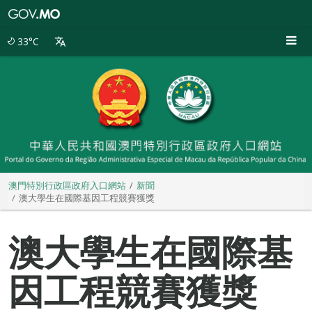
澳
門
特
33°C
別
行
政
區
政
府
入
口
網
站
澳門特別行政區政府入口網站
新聞
澳大學生在國際基因工程競賽獲獎
澳大學生在國際基
因工程競賽獲獎