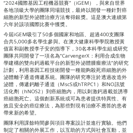
“2024國際基因工程機器競賽”（iGEM），與來自世界
各地頂級大學的團隊同場競技，最終以開發一種針對癌
細胞的新型外泌體治療方法奪得銀獎。這是澳大連續第
六年於該項國際比賽中獲獎。
今屆iGEM吸引了50多個國家和地區、超過400支團隊
合共5,000多名學生參與。在澳大健康科學學院教授黃
值富和副教授李子安的指導下，30名本科學生組成研究
團隊共同開發了一項名為“CarvengerX：利用合成生物
學建構的雙向鈣過載平台的新型外泌體腫瘤療法”的研究
計劃，利用基因工程技術開發一種能夠殺死癌細胞的外
泌體離子通道傳遞系統。團隊的研究專注於透過改造外
泌體，傳遞鈣離子通道（MscS或hTRPC1）和NO訊號
活化劑（hNOS2）到癌細胞內，用以刺激鈣過載並誘導
癌細胞死亡。這個創新系統或可為患者提供特異性、有
效且安全的癌症療法，為那些對現有治療不應答的患者
帶來新的希望。
團隊利用課餘時間參與項目專案設計並進行實驗。他們
制定了相關的外展工作，以互助的方式與社會互動，並