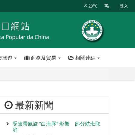
29°C
登入
澳旅遊
商務及貿易
相關連結
最新新聞
受熱帶氣旋 “白海豚” 影響 部分航班取
消