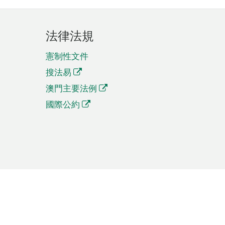
法律法規
憲制性文件
搜法易
澳門主要法例
國際公約