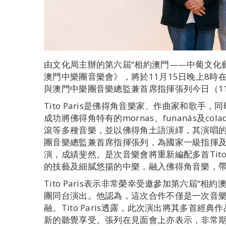
由文化局主辦的第六屆“相約澳門——中葡文化藝術節
澳門中樂團音樂會》，將於11月15日晚上8時在澳
與澳門中樂團音樂總監兼首席指揮張列今日（1
Tito Paris是佛得角音樂家、作曲家和歌
成功將佛得角特有的mornas、funanás及co
滾等多種音樂，並以佛得角土語演繹，其演唱
團音樂總監兼首席指揮張列，為國家一級指揮
演，成績斐然。是次音樂會將重新編配多首Tito
的技藝及細膩悠揚的中樂，融入佛得角音樂，
Tito Paris表示非常榮幸受邀參加第六屆“
團同台演出。他認為，這次合作不僅是一次音
融。Tito Paris透露，此次演出將其多首
新的聽覺享受。張列在見面會上亦表示，非常期待與