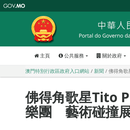
澳
門
特
別
行
政
區
政
府
入
口
網
站
主頁
公共服務
關於政府
澳門特別行政區政府入口網站
新聞
佛得角歌星
佛得角歌星Tito 
樂團 藝術碰撞