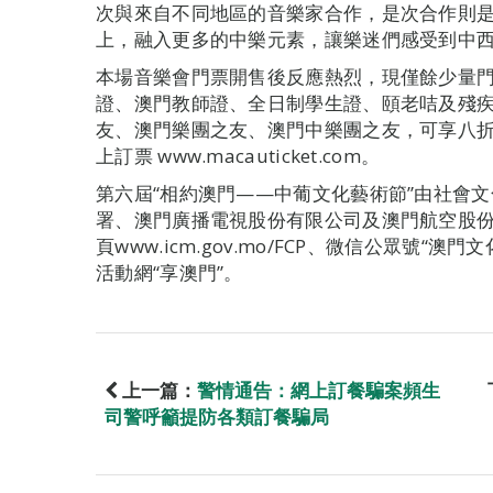
次與來自不同地區的音樂家合作，是次合作則
上，融入更多的中樂元素，讓樂迷們感受到中
本場音樂會門票開售後反應熱烈，現僅餘少量
證、澳門教師證、全日制學生證、頤老咭及殘疾
友、澳門樂團之友、澳門中樂團之友，可享八折優惠
上訂票 www.macauticket.com。
第六屆“相約澳門——中葡文化藝術節”由社會
署、澳門廣播電視股份有限公司及澳門航空股
頁www.icm.gov.mo/FCP、微信公眾號“澳門文
活動網“享澳門”。
上一篇：
警情通告：網上訂餐騙案頻生
司警呼籲提防各類訂餐騙局