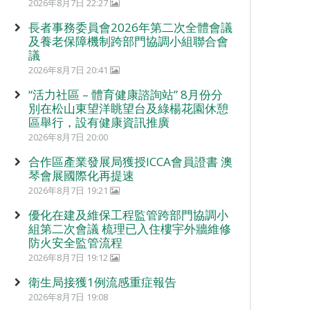
2026年8月7日 22:27
長者事務委員會2026年第二次全體會議
及養老保障機制跨部門協調小組聯合會
議
2026年8月7日 20:41
“活力社區 – 體育健康諮詢站” 8月份分
別在松山東望洋眺望台及綠楊花園休憩
區舉行，設有健康資訊推廣
2026年8月7日 20:00
合作區產業發展局獲授ICCA會員證書 澳
琴會展國際化再提速
2026年8月7日 19:21
優化在建及維保工程監管跨部門協調小
組第二次會議 梳理已入住樓宇外牆維修
防火安全監管流程
2026年8月7日 19:12
衛生局接獲1例流感重症報告
2026年8月7日 19:08