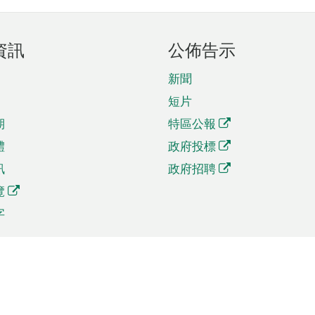
資訊
公佈告示
新聞
短片
期
特區公報
體
政府投標
訊
政府招聘
覽
字
及貿易
相關連結
資
手機應用程式目錄