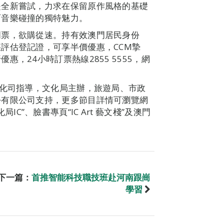
是全新嘗試，力求在保留原作風格的基礎
西音樂碰撞的獨特魅力。
門票，欲購從速。持有效澳門居民身份
評估登記證，可享半價優惠，CCM摯
，24小時訂票熱線2855 5555，網
文化司指導，文化局主辦，旅遊局、市政
份有限公司支持，更多節目詳情可瀏覽網
化局IC”、臉書專頁“IC Art 藝文棧”及澳門
下一篇：
首推智能科技職技班赴河南跟崗
學習