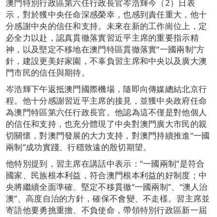
澳門特別行政區第六任行政長官岑浩輝今（2）日表
示，對於獲中央任命深感榮幸，也感到責任重大，他十
分感謝中央的信任和支持。未來在新的工作崗位上，定
必全力以赴，認真貫徹落實習近平主席的重要指示精
神，以及堅定不移地在澳門特區貫徹落實“一國兩制”方
針，建設更美好家園，不辜負習主席和中央以及廣大澳
門市民的信任與期待。
岑浩輝下午返抵澳門國際機場，隨即向傳媒總結北京行
程。他十分感謝習近平主席的接見，並獲中央政府任命
為澳門特區第六任行政長官。他認為這不僅是對他個人
的信任和支持，也充分體現了中央對澳門廣大市民的親
切關懷，對澳門發展的大力支持，對澳門持續推進“一國
兩制”成功實踐、行穩致遠的殷切期望。
他特別提到，習主席在講話中表示：“一國兩制”是符合
國家、民族根本利益，符合澳門根本利益的好制度；中
央將繼續全面準確、堅定不移貫徹“一國兩制”、“澳人治
澳”、高度自治的方針，確保不會變、不走樣。習主席並
寄語他要勇挑重擔、不負使命，帶領特別行政區新一屆