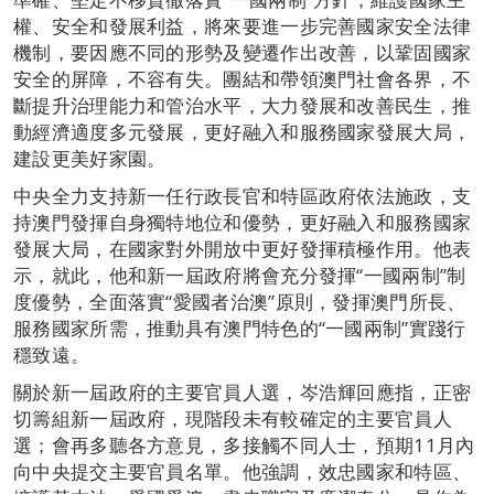
權、安全和發展利益，將來要進一步完善國家安全法律
機制，要因應不同的形勢及變遷作出改善，以鞏固國家
安全的屏障，不容有失。團結和帶領澳門社會各界，不
斷提升治理能力和管治水平，大力發展和改善民生，推
動經濟適度多元發展，更好融入和服務國家發展大局，
建設更美好家園。
中央全力支持新一任行政長官和特區政府依法施政，支
持澳門發揮自身獨特地位和優勢，更好融入和服務國家
發展大局，在國家對外開放中更好發揮積極作用。他表
示，就此，他和新一屆政府將會充分發揮“一國兩制”制
度優勢，全面落實“愛國者治澳”原則，發揮澳門所長、
服務國家所需，推動具有澳門特色的“一國兩制”實踐行
穩致遠。
關於新一屆政府的主要官員人選，岑浩輝回應指，正密
切籌組新一屆政府，現階段未有較確定的主要官員人
選；會再多聽各方意見，多接觸不同人士，預期11月內
向中央提交主要官員名單。他強調，效忠國家和特區、