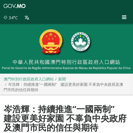
澳
門
特
34°C
別
行
政
區
政
府
入
口
網
站
澳門特別行政區政府入口網站
新聞
岑浩輝：持續推進“一國兩制” 建設更美好家園 不辜負中央政府及澳
門市民的信任與期待
岑浩輝：持續推進“一國兩制”
建設更美好家園 不辜負中央政府
及澳門市民的信任與期待