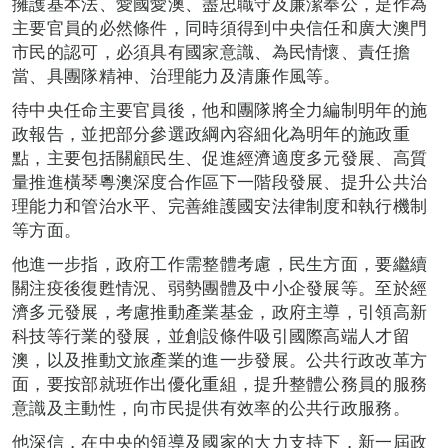
擁護基本法、愛國愛澳、盡忠職守及廉潔奉公，是作為
主要官員的必然條件，同時須得到中央信任和廣大澳門
市民的認可，必須具有國家意識、為民情懷、責任擔
當、具團隊精神
、
治理能力及清廉作風等。
待中央任命主要官員後，他和團隊將全力編制明年的施
政報告，並把部分參選政綱內容細化為明年的施政重
點，主要包括關顧民生、促進經濟適度多元發展、高質
量推進橫琴粵澳深度合作區下一階段發展、提升公共治
理能力和管治水平、完善維護國安法律制度和執行機制
等方面。
他進一步指，政府工作需整體考慮，民生方面，要繼續
關注疫後復甦情況、弱勢團體及中小企發展等。至於經
濟多元發展，考慮推動產業基金，政府主導，引領高新
科技等行業的發展，並創設條件吸引國際高端人才留
澳，以及推動文旅產業的進一步發展。公共行政改革方
面，要按部就班作出優化重組，提升整體公務員的服務
意識及主動性，向市民提供有效率的公共行政服務。
他深信，在中央的領導及國家的大力支持下，新一屆政