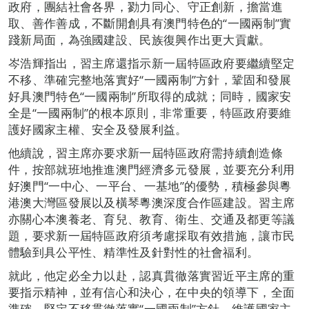
政府，團結社會各界，勠力同心、守正創新，擔當進
取、善作善成，不斷開創具有澳門特色的“一國兩制”實
踐新局面，為強國建設、民族復興作出更大貢獻。
岑浩輝指出，習主席還指示新一屆特區政府要繼續堅定
不移、準確完整地落實好“一國兩制”方針，鞏固和發展
好具澳門特色“一國兩制”所取得的成就；同時，國家安
全是“一國兩制”的根本原則，非常重要，特區政府要維
護好國家主權、安全及發展利益。
他續說，習主席亦要求新一屆特區政府需持續創造條
件，按部就班地推進澳門經濟多元發展，並要充分利用
好澳門“一中心、一平台、一基地”的優勢，積極參與粵
港澳大灣區發展以及橫琴粵澳深度合作區建設。習主席
亦關心本澳養老、育兒、教育、衛生、交通及都更等議
題，要求新一屆特區政府須考慮採取有效措施，讓市民
體驗到具公平性、精準性及針對性的社會福利。
就此，他定必全力以赴，認真貫徹落實習近平主席的重
要指示精神，並有信心和決心，在中央的領導下，全面
準確、堅定不移貫徹落實“一國兩制”方針，維護國家主