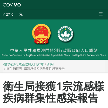
澳
門
特
27°C
別
行
政
區
政
府
入
口
網
站
澳門特別行政區政府入口網站
新聞
衛生局接獲1宗流感樣疾病群集性感染報告
衛生局接獲1宗流感樣
疾病群集性感染報告