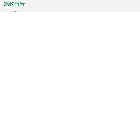
施政報告
特別推介
澳門資訊
天氣
交通
公眾假期
文娛康體
城市資訊
澳門便覽
統計數字
公佈告示
新聞