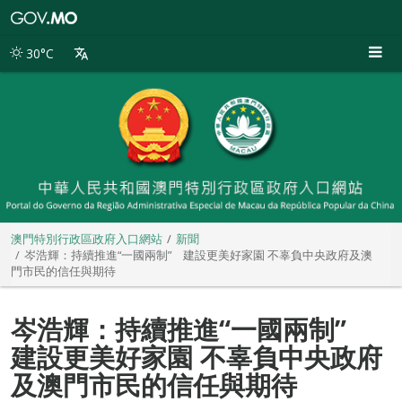
澳
門
特
30°C
別
行
政
區
政
府
入
口
網
站
澳門特別行政區政府入口網站
新聞
岑浩輝：持續推進“一國兩制” 建設更美好家園 不辜負中央政府及澳
門市民的信任與期待
岑浩輝：持續推進“一國兩制”
建設更美好家園 不辜負中央政府
及澳門市民的信任與期待