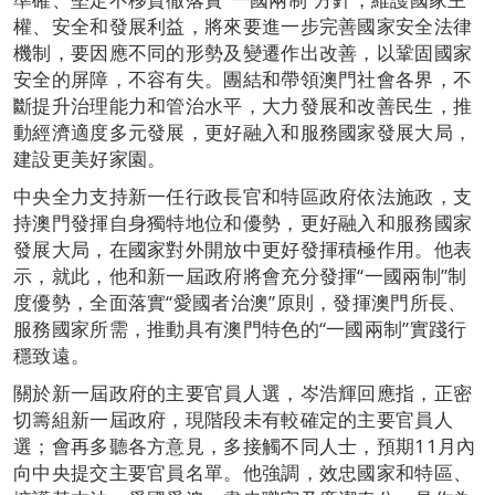
權、安全和發展利益，將來要進一步完善國家安全法律
機制，要因應不同的形勢及變遷作出改善，以鞏固國家
安全的屏障，不容有失。團結和帶領澳門社會各界，不
斷提升治理能力和管治水平，大力發展和改善民生，推
動經濟適度多元發展，更好融入和服務國家發展大局，
建設更美好家園。
中央全力支持新一任行政長官和特區政府依法施政，支
持澳門發揮自身獨特地位和優勢，更好融入和服務國家
發展大局，在國家對外開放中更好發揮積極作用。他表
示，就此，他和新一屆政府將會充分發揮“一國兩制”制
度優勢，全面落實“愛國者治澳”原則，發揮澳門所長、
服務國家所需，推動具有澳門特色的“一國兩制”實踐行
穩致遠。
關於新一屆政府的主要官員人選，岑浩輝回應指，正密
切籌組新一屆政府，現階段未有較確定的主要官員人
選；會再多聽各方意見，多接觸不同人士，預期11月內
向中央提交主要官員名單。他強調，效忠國家和特區、