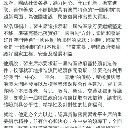
政府，團結社會各界，勠力同心、守正創新，擔當進
取、善作善成，不斷開創具有澳門特色的“一國兩制”實
踐新局面，為強國建設、民族復興作出更大貢獻。
岑浩輝指出，習主席還指示新一屆特區政府要繼續堅定
不移、準確完整地落實好“一國兩制”方針，鞏固和發展
好具澳門特色“一國兩制”所取得的成就；同時，國家安
全是“一國兩制”的根本原則，非常重要，特區政府要維
護好國家主權、安全及發展利益。
他續說，習主席亦要求新一屆特區政府需持續創造條
件，按部就班地推進澳門經濟多元發展，並要充分利用
好澳門“一中心、一平台、一基地”的優勢，積極參與粵
港澳大灣區發展以及橫琴粵澳深度合作區建設。習主席
亦關心本澳養老、育兒、教育、衛生、交通及都更等議
題，要求新一屆特區政府須考慮採取有效措施，讓市民
體驗到具公平性、精準性及針對性的社會福利。
就此，他定必全力以赴，認真貫徹落實習近平主席的重
要指示精神，並有信心和決心，在中央的領導下，全面
準確、堅定不移貫徹落實“一國兩制”方針，維護國家主