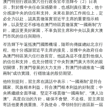
澳門特別行政區第六任行政長官岑浩輝今（2）日表
示，對於獲中央任命深感榮幸，也感到責任重大，他十
分感謝中央的信任和支持。未來在新的工作崗位上，定
必全力以赴，認真貫徹落實習近平主席的重要指示精
神，以及堅定不移地在澳門特區貫徹落實“一國兩制”方
針，建設更美好家園，不辜負習主席和中央以及廣大澳
門市民的信任與期待。
岑浩輝下午返抵澳門國際機場，隨即向傳媒總結北京行
程。他十分感謝習近平主席的接見，並獲中央政府任命
為澳門特區第六任行政長官。他認為這不僅是對他個人
的信任和支持，也充分體現了中央對澳門廣大市民的親
切關懷，對澳門發展的大力支持，對澳門持續推進“一國
兩制”成功實踐、行穩致遠的殷切期望。
他特別提到，習主席在講話中表示：“一國兩制”是符合
國家、民族根本利益，符合澳門根本利益的好制度；中
央將繼續全面準確、堅定不移貫徹“一國兩制”、“澳人治
澳”、高度自治的方針，確保不會變、不走樣。習主席並
寄語他要勇挑重擔、不負使命，帶領特別行政區新一屆