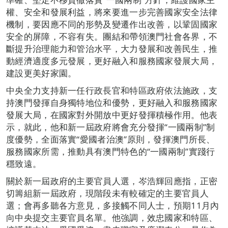
權、安全和發展利益，將來要進一步完善國家安全法律
機制，要因應不同的形勢及變遷作出改善，以鞏固國家
安全的屏障，不容有失。團結和帶領澳門社會各界，不
斷提升治理能力和管治水平，大力發展和改善民生，推
動經濟適度多元發展，更好融入和服務國家發展大局，
建設更美好家園。
中央全力支持新一任行政長官和特區政府依法施政，支
持澳門發揮自身獨特地位和優勢，更好融入和服務國家
發展大局，在國家對外開放中更好發揮積極作用。他表
示，就此，他和新一屆政府將會充分發揮“一國兩制”制
度優勢，全面落實“愛國者治澳”原則，發揮澳門所長、
服務國家所需，推動具有澳門特色的“一國兩制”實踐行
穩致遠。
關於新一屆政府的主要官員人選，岑浩輝回應指，正密
切籌組新一屆政府，現階段未有較確定的主要官員人
選；會再多聽各方意見，多接觸不同人士，預期11月內
向中央提交主要官員名單。他強調，效忠國家和特區、