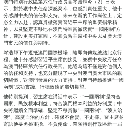
澳門特別行政區第六任行政長官岑浩輝今（2）日表
示，對於獲中央任命深感榮幸，也感到責任重大，他十
分感謝中央的信任和支持。未來在新的工作崗位上，定
必全力以赴，認真貫徹落實習近平主席的重要指示精
神，以及堅定不移地在澳門特區貫徹落實“一國兩制”方
針，建設更美好家園，不辜負習主席和中央以及廣大澳
門市民的信任與期待。
岑浩輝下午返抵澳門國際機場，隨即向傳媒總結北京行
程。他十分感謝習近平主席的接見，並獲中央政府任命
為澳門特區第六任行政長官。他認為這不僅是對他個人
的信任和支持，也充分體現了中央對澳門廣大市民的親
切關懷，對澳門發展的大力支持，對澳門持續推進“一國
兩制”成功實踐、行穩致遠的殷切期望。
他特別提到，習主席在講話中表示：“一國兩制”是符合
國家、民族根本利益，符合澳門根本利益的好制度；中
央將繼續全面準確、堅定不移貫徹“一國兩制”、“澳人治
澳”、高度自治的方針，確保不會變、不走樣。習主席並
寄語他要勇挑重擔、不負使命，帶領特別行政區新一屆