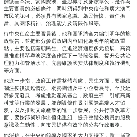
擁護基本法、愛國愛澳、盡忠職守及廉潔奉公，是作為
主要官員的必然條件，同時須得到中央信任和廣大澳門
市民的認可，必須具有國家意識、為民情懷、責任擔
當、具團隊精神
、
治理能力及清廉作風等。
待中央任命主要官員後，他和團隊將全力編制明年的施
政報告，並把部分參選政綱內容細化為明年的施政重
點，主要包括關顧民生、促進經濟適度多元發展、高質
量推進橫琴粵澳深度合作區下一階段發展、提升公共治
理能力和管治水平、完善維護國安法律制度和執行機制
等方面。
他進一步指，政府工作需整體考慮，民生方面，要繼續
關注疫後復甦情況、弱勢團體及中小企發展等。至於經
濟多元發展，考慮推動產業基金，政府主導，引領高新
科技等行業的發展，並創設條件吸引國際高端人才留
澳，以及推動文旅產業的進一步發展。公共行政改革方
面，要按部就班作出優化重組，提升整體公務員的服務
意識及主動性，向市民提供有效率的公共行政服務。
他深信，在中央的領導及國家的大力支持下，新一屆政