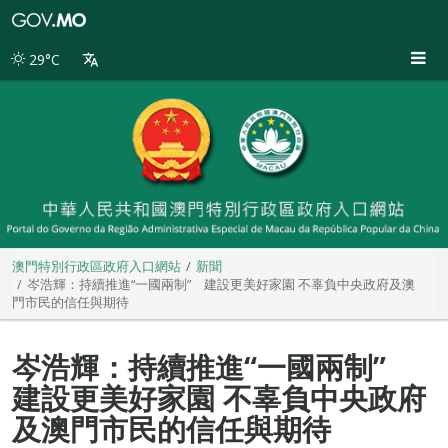
澳
門
特
29°C
別
行
政
區
政
府
入
口
網
站
澳門特別行政區政府入口網站
新聞
岑浩輝：持續推進“一國兩制” 建設更美好家園 不辜負中央政府及澳
門市民的信任與期待
岑浩輝：持續推進“一國兩制”
建設更美好家園 不辜負中央政府
及澳門市民的信任與期待