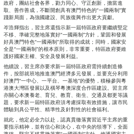
政府，團結社會各界，勠力同心、守正創新，擔當進
取、善作善成，不斷開創具有澳門特色的“一國兩制”實
踐新局面，為強國建設、民族復興作出更大貢獻。
岑浩輝指出，習主席還指示新一屆特區政府要繼續堅定
不移、準確完整地落實好“一國兩制”方針，鞏固和發展
好具澳門特色“一國兩制”所取得的成就；同時，國家安
全是“一國兩制”的根本原則，非常重要，特區政府要維
護好國家主權、安全及發展利益。
他續說，習主席亦要求新一屆特區政府需持續創造條
件，按部就班地推進澳門經濟多元發展，並要充分利用
好澳門“一中心、一平台、一基地”的優勢，積極參與粵
港澳大灣區發展以及橫琴粵澳深度合作區建設。習主席
亦關心本澳養老、育兒、教育、衛生、交通及都更等議
題，要求新一屆特區政府須考慮採取有效措施，讓市民
體驗到具公平性、精準性及針對性的社會福利。
就此，他定必全力以赴，認真貫徹落實習近平主席的重
要指示精神，並有信心和決心，在中央的領導下，全面
準確、堅定不移貫徹落實“一國兩制”方針，維護國家主