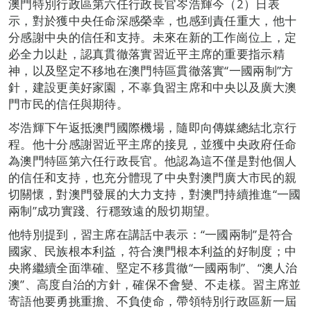
澳門特別行政區第六任行政長官岑浩輝今（2）日表
示，對於獲中央任命深感榮幸，也感到責任重大，他十
分感謝中央的信任和支持。未來在新的工作崗位上，定
必全力以赴，認真貫徹落實習近平主席的重要指示精
神，以及堅定不移地在澳門特區貫徹落實“一國兩制”方
針，建設更美好家園，不辜負習主席和中央以及廣大澳
門市民的信任與期待。
岑浩輝下午返抵澳門國際機場，隨即向傳媒總結北京行
程。他十分感謝習近平主席的接見，並獲中央政府任命
為澳門特區第六任行政長官。他認為這不僅是對他個人
的信任和支持，也充分體現了中央對澳門廣大市民的親
切關懷，對澳門發展的大力支持，對澳門持續推進“一國
兩制”成功實踐、行穩致遠的殷切期望。
他特別提到，習主席在講話中表示：“一國兩制”是符合
國家、民族根本利益，符合澳門根本利益的好制度；中
央將繼續全面準確、堅定不移貫徹“一國兩制”、“澳人治
澳”、高度自治的方針，確保不會變、不走樣。習主席並
寄語他要勇挑重擔、不負使命，帶領特別行政區新一屆