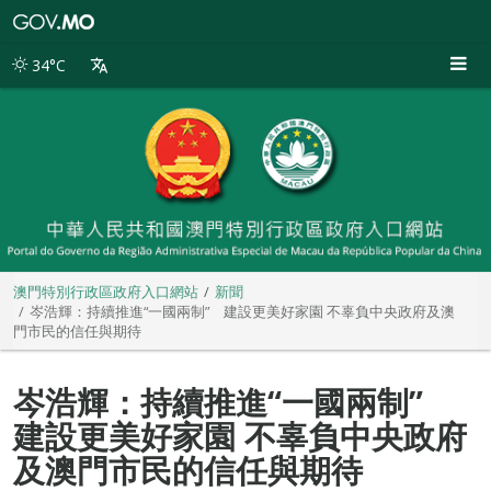
澳
門
特
34°C
別
行
政
區
政
府
入
口
網
站
澳門特別行政區政府入口網站
新聞
岑浩輝：持續推進“一國兩制” 建設更美好家園 不辜負中央政府及澳
門市民的信任與期待
岑浩輝：持續推進“一國兩制”
建設更美好家園 不辜負中央政府
及澳門市民的信任與期待