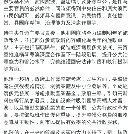
擁護基本法、愛國愛澳、盡忠職守及廉潔奉公，是作為
主要官員的必然條件，同時須得到中央信任和廣大澳門
市民的認可，必須具有國家意識、為民情懷、責任擔
當、具團隊精神
、
治理能力及清廉作風等。
待中央任命主要官員後，他和團隊將全力編制明年的施
政報告，並把部分參選政綱內容細化為明年的施政重
點，主要包括關顧民生、促進經濟適度多元發展、高質
量推進橫琴粵澳深度合作區下一階段發展、提升公共治
理能力和管治水平、完善維護國安法律制度和執行機制
等方面。
他進一步指，政府工作需整體考慮，民生方面，要繼續
關注疫後復甦情況、弱勢團體及中小企發展等。至於經
濟多元發展，考慮推動產業基金，政府主導，引領高新
科技等行業的發展，並創設條件吸引國際高端人才留
澳，以及推動文旅產業的進一步發展。公共行政改革方
面，要按部就班作出優化重組，提升整體公務員的服務
意識及主動性，向市民提供有效率的公共行政服務。
他深信，在中央的領導及國家的大力支持下，新一屆政