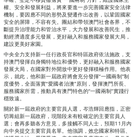
權、安全和發展利益，將來要進一步完善國家安全法律
機制，要因應不同的形勢及變遷作出改善，以鞏固國家
安全的屏障，不容有失。團結和帶領澳門社會各界，不
斷提升治理能力和管治水平，大力發展和改善民生，推
動經濟適度多元發展，更好融入和服務國家發展大局，
建設更美好家園。
中央全力支持新一任行政長官和特區政府依法施政，支
持澳門發揮自身獨特地位和優勢，更好融入和服務國家
發展大局，在國家對外開放中更好發揮積極作用。他表
示，就此，他和新一屆政府將會充分發揮“一國兩制”制
度優勢，全面落實“愛國者治澳”原則，發揮澳門所長、
服務國家所需，推動具有澳門特色的“一國兩制”實踐行
穩致遠。
關於新一屆政府的主要官員人選，岑浩輝回應指，正密
切籌組新一屆政府，現階段未有較確定的主要官員人
選；會再多聽各方意見，多接觸不同人士，預期11月內
向中央提交主要官員名單。他強調，效忠國家和特區、