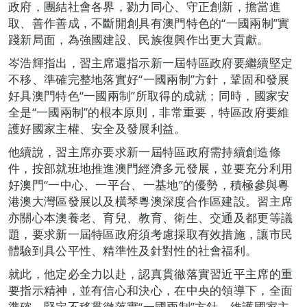
政府，團結社會各界，勠力同心、守正創新，擔當進
取、善作善成，不斷開創具有澳門特色的“一國兩制”實
踐新局面，為強國建設、民族復興作出更大貢獻。
岑浩輝指出，習主席還指示新一屆特區政府要繼續堅定
不移、準確完整地落實好“一國兩制”方針，鞏固和發展
好具澳門特色“一國兩制”所取得的成就；同時，國家安
全是“一國兩制”的根本原則，非常重要，特區政府要維
護好國家主權、安全及發展利益。
他續說，習主席亦要求新一屆特區政府需持續創造條
件，按部就班地推進澳門經濟多元發展，並要充分利用
好澳門“一中心、一平台、一基地”的優勢，積極參與粵
港澳大灣區發展以及橫琴粵澳深度合作區建設。習主席
亦關心本澳養老、育兒、教育、衛生、交通及都更等議
題，要求新一屆特區政府須考慮採取有效措施，讓市民
體驗到具公平性、精準性及針對性的社會福利。
就此，他定必全力以赴，認真貫徹落實習近平主席的重
要指示精神，並有信心和決心，在中央的領導下，全面
準確、堅定不移貫徹落實“一國兩制”方針，維護國家主