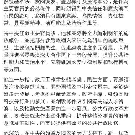
擁護基本法、愛國愛澳、盡忠職守及廉潔奉公，是作為
主要官員的必然條件，同時須得到中央信任和廣大澳門
市民的認可，必須具有國家意識、為民情懷、責任擔
當、具團隊精神
、
治理能力及清廉作風等。
待中央任命主要官員後，他和團隊將全力編制明年的施
政報告，並把部分參選政綱內容細化為明年的施政重
點，主要包括關顧民生、促進經濟適度多元發展、高質
量推進橫琴粵澳深度合作區下一階段發展、提升公共治
理能力和管治水平、完善維護國安法律制度和執行機制
等方面。
他進一步指，政府工作需整體考慮，民生方面，要繼續
關注疫後復甦情況、弱勢團體及中小企發展等。至於經
濟多元發展，考慮推動產業基金，政府主導，引領高新
科技等行業的發展，並創設條件吸引國際高端人才留
澳，以及推動文旅產業的進一步發展。公共行政改革方
面，要按部就班作出優化重組，提升整體公務員的服務
意識及主動性，向市民提供有效率的公共行政服務。
他深信，在中央的領導及國家的大力支持下，新一屆政