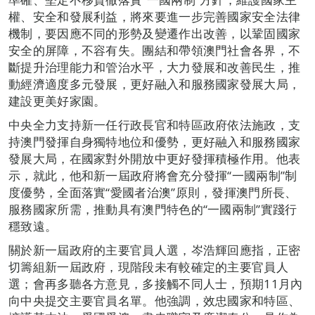
權、安全和發展利益，將來要進一步完善國家安全法律
機制，要因應不同的形勢及變遷作出改善，以鞏固國家
安全的屏障，不容有失。團結和帶領澳門社會各界，不
斷提升治理能力和管治水平，大力發展和改善民生，推
動經濟適度多元發展，更好融入和服務國家發展大局，
建設更美好家園。
中央全力支持新一任行政長官和特區政府依法施政，支
持澳門發揮自身獨特地位和優勢，更好融入和服務國家
發展大局，在國家對外開放中更好發揮積極作用。他表
示，就此，他和新一屆政府將會充分發揮“一國兩制”制
度優勢，全面落實“愛國者治澳”原則，發揮澳門所長、
服務國家所需，推動具有澳門特色的“一國兩制”實踐行
穩致遠。
關於新一屆政府的主要官員人選，岑浩輝回應指，正密
切籌組新一屆政府，現階段未有較確定的主要官員人
選；會再多聽各方意見，多接觸不同人士，預期11月內
向中央提交主要官員名單。他強調，效忠國家和特區、