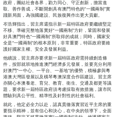
政府，團結社會各界，勠力同心、守正創新，擔當進
取、善作善成，不斷開創具有澳門特色的“一國兩制”實
踐新局面，為強國建設、民族復興作出更大貢獻。
岑浩輝指出，習主席還指示新一屆特區政府要繼續堅定
不移、準確完整地落實好“一國兩制”方針，鞏固和發展
好具澳門特色“一國兩制”所取得的成就；同時，國家安
全是“一國兩制”的根本原則，非常重要，特區政府要維
護好國家主權、安全及發展利益。
他續說，習主席亦要求新一屆特區政府需持續創造條
件，按部就班地推進澳門經濟多元發展，並要充分利用
好澳門“一中心、一平台、一基地”的優勢，積極參與粵
港澳大灣區發展以及橫琴粵澳深度合作區建設。習主席
亦關心本澳養老、育兒、教育、衛生、交通及都更等議
題，要求新一屆特區政府須考慮採取有效措施，讓市民
體驗到具公平性、精準性及針對性的社會福利。
就此，他定必全力以赴，認真貫徹落實習近平主席的重
要指示精神，並有信心和決心，在中央的領導下，全面
準確、堅定不移貫徹落實“一國兩制”方針，維護國家主