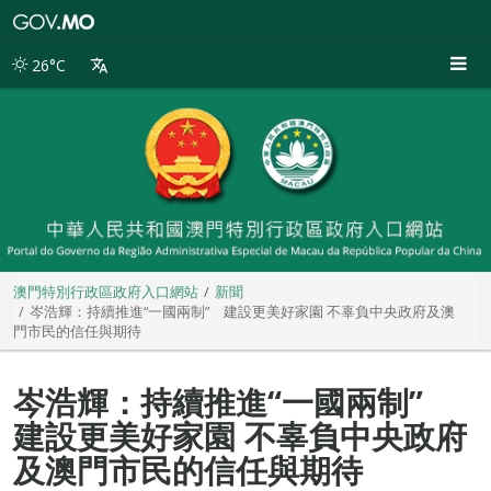
澳
門
特
26°C
別
行
政
區
政
府
入
口
網
站
澳門特別行政區政府入口網站
新聞
岑浩輝：持續推進“一國兩制” 建設更美好家園 不辜負中央政府及澳
門市民的信任與期待
岑浩輝：持續推進“一國兩制”
建設更美好家園 不辜負中央政府
及澳門市民的信任與期待