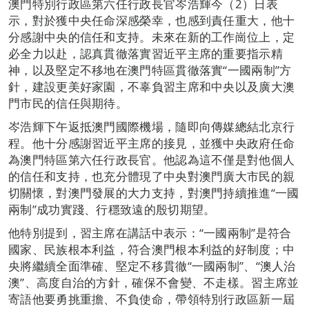
澳門特別行政區第六任行政長官岑浩輝今（2）日表
示，對於獲中央任命深感榮幸，也感到責任重大，他十
分感謝中央的信任和支持。未來在新的工作崗位上，定
必全力以赴，認真貫徹落實習近平主席的重要指示精
神，以及堅定不移地在澳門特區貫徹落實“一國兩制”方
針，建設更美好家園，不辜負習主席和中央以及廣大澳
門市民的信任與期待。
岑浩輝下午返抵澳門國際機場，隨即向傳媒總結北京行
程。他十分感謝習近平主席的接見，並獲中央政府任命
為澳門特區第六任行政長官。他認為這不僅是對他個人
的信任和支持，也充分體現了中央對澳門廣大市民的親
切關懷，對澳門發展的大力支持，對澳門持續推進“一國
兩制”成功實踐、行穩致遠的殷切期望。
他特別提到，習主席在講話中表示：“一國兩制”是符合
國家、民族根本利益，符合澳門根本利益的好制度；中
央將繼續全面準確、堅定不移貫徹“一國兩制”、“澳人治
澳”、高度自治的方針，確保不會變、不走樣。習主席並
寄語他要勇挑重擔、不負使命，帶領特別行政區新一屆