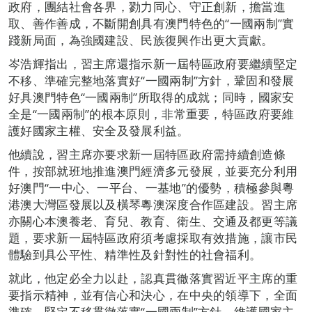
政府，團結社會各界，勠力同心、守正創新，擔當進
取、善作善成，不斷開創具有澳門特色的“一國兩制”實
踐新局面，為強國建設、民族復興作出更大貢獻。
岑浩輝指出，習主席還指示新一屆特區政府要繼續堅定
不移、準確完整地落實好“一國兩制”方針，鞏固和發展
好具澳門特色“一國兩制”所取得的成就；同時，國家安
全是“一國兩制”的根本原則，非常重要，特區政府要維
護好國家主權、安全及發展利益。
他續說，習主席亦要求新一屆特區政府需持續創造條
件，按部就班地推進澳門經濟多元發展，並要充分利用
好澳門“一中心、一平台、一基地”的優勢，積極參與粵
港澳大灣區發展以及橫琴粵澳深度合作區建設。習主席
亦關心本澳養老、育兒、教育、衛生、交通及都更等議
題，要求新一屆特區政府須考慮採取有效措施，讓市民
體驗到具公平性、精準性及針對性的社會福利。
就此，他定必全力以赴，認真貫徹落實習近平主席的重
要指示精神，並有信心和決心，在中央的領導下，全面
準確、堅定不移貫徹落實“一國兩制”方針，維護國家主