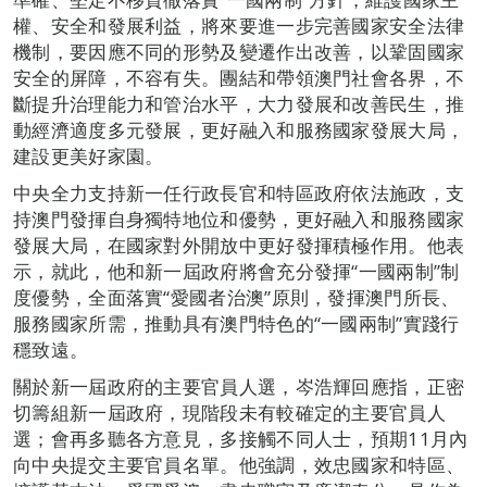
權、安全和發展利益，將來要進一步完善國家安全法律
機制，要因應不同的形勢及變遷作出改善，以鞏固國家
安全的屏障，不容有失。團結和帶領澳門社會各界，不
斷提升治理能力和管治水平，大力發展和改善民生，推
動經濟適度多元發展，更好融入和服務國家發展大局，
建設更美好家園。
中央全力支持新一任行政長官和特區政府依法施政，支
持澳門發揮自身獨特地位和優勢，更好融入和服務國家
發展大局，在國家對外開放中更好發揮積極作用。他表
示，就此，他和新一屆政府將會充分發揮“一國兩制”制
度優勢，全面落實“愛國者治澳”原則，發揮澳門所長、
服務國家所需，推動具有澳門特色的“一國兩制”實踐行
穩致遠。
關於新一屆政府的主要官員人選，岑浩輝回應指，正密
切籌組新一屆政府，現階段未有較確定的主要官員人
選；會再多聽各方意見，多接觸不同人士，預期11月內
向中央提交主要官員名單。他強調，效忠國家和特區、