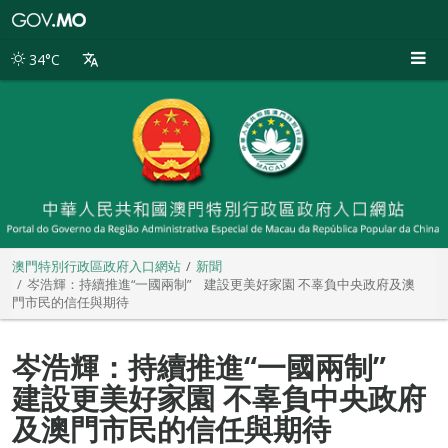
澳
門
特
34°C
別
行
政
區
政
府
入
口
網
站
澳門特別行政區政府入口網站
新聞
岑浩輝：持續推進“一國兩制” 建設更美好家園 不辜負中央政府及澳
門市民的信任與期待
岑浩輝：持續推進“一國兩制”
建設更美好家園 不辜負中央政府
及澳門市民的信任與期待