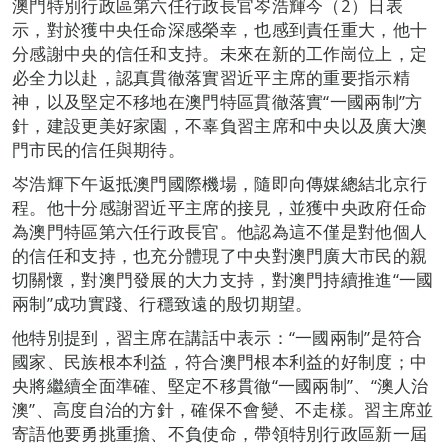
澳門特別行政區第六任行政長官岑浩輝今（2）日表
示，對於獲中央任命深感榮幸，也感到責任重大，他十
分感謝中央的信任和支持。未來在新的工作崗位上，定
必全力以赴，認真貫徹落實習近平主席的重要指示精
神，以及堅定不移地在澳門特區貫徹落實“一國兩制”方
針，建設更美好家園，不辜負習主席和中央以及廣大澳
門市民的信任與期待。
岑浩輝下午返抵澳門國際機場，隨即向傳媒總結北京行
程。他十分感謝習近平主席的接見，並獲中央政府任命
為澳門特區第六任行政長官。他認為這不僅是對他個人
的信任和支持，也充分體現了中央對澳門廣大市民的親
切關懷，對澳門發展的大力支持，對澳門持續推進“一國
兩制”成功實踐、行穩致遠的殷切期望。
他特別提到，習主席在講話中表示：“一國兩制”是符合
國家、民族根本利益，符合澳門根本利益的好制度；中
央將繼續全面準確、堅定不移貫徹“一國兩制”、“澳人治
澳”、高度自治的方針，確保不會變、不走樣。習主席並
寄語他要勇挑重擔、不負使命，帶領特別行政區新一屆