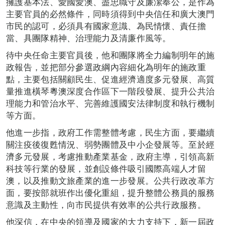
擁護基本法、愛國愛澳、盡忠職守及廉潔奉公，是作為
主要官員的必然條件，同時須得到中央信任和廣大澳門
市民的認可，必須具有國家意識、為民情懷、責任擔
當、具團隊精神
、
治理能力及清廉作風等。
待中央任命主要官員後，他和團隊將全力編制明年的施
政報告，並把部分參選政綱內容細化為明年的施政重
點，主要包括關顧民生、促進經濟適度多元發展、高質
量推進橫琴粵澳深度合作區下一階段發展、提升公共治
理能力和管治水平、完善維護國安法律制度和執行機制
等方面。
他進一步指，政府工作需整體考慮，民生方面，要繼續
關注疫後復甦情況、弱勢團體及中小企發展等。至於經
濟多元發展，考慮推動產業基金，政府主導，引領高新
科技等行業的發展，並創設條件吸引國際高端人才留
澳，以及推動文旅產業的進一步發展。公共行政改革方
面，要按部就班作出優化重組，提升整體公務員的服務
意識及主動性，向市民提供有效率的公共行政服務。
他深信，在中央的領導及國家的大力支持下，新一屆政