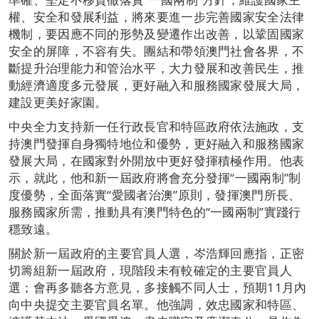
權、安全和發展利益，將來要進一步完善國家安全法律
機制，要因應不同的形勢及變遷作出改善，以鞏固國家
安全的屏障，不容有失。團結和帶領澳門社會各界，不
斷提升治理能力和管治水平，大力發展和改善民生，推
動經濟適度多元發展，更好融入和服務國家發展大局，
建設更美好家園。
中央全力支持新一任行政長官和特區政府依法施政，支
持澳門發揮自身獨特地位和優勢，更好融入和服務國家
發展大局，在國家對外開放中更好發揮積極作用。他表
示，就此，他和新一屆政府將會充分發揮“一國兩制”制
度優勢，全面落實“愛國者治澳”原則，發揮澳門所長、
服務國家所需，推動具有澳門特色的“一國兩制”實踐行
穩致遠。
關於新一屆政府的主要官員人選，岑浩輝回應指，正密
切籌組新一屆政府，現階段未有較確定的主要官員人
選；會再多聽各方意見，多接觸不同人士，預期11月內
向中央提交主要官員名單。他強調，效忠國家和特區、