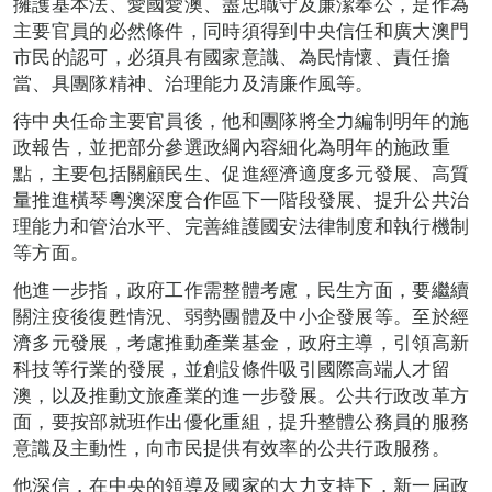
擁護基本法、愛國愛澳、盡忠職守及廉潔奉公，是作為
主要官員的必然條件，同時須得到中央信任和廣大澳門
市民的認可，必須具有國家意識、為民情懷、責任擔
當、具團隊精神
、
治理能力及清廉作風等。
待中央任命主要官員後，他和團隊將全力編制明年的施
政報告，並把部分參選政綱內容細化為明年的施政重
點，主要包括關顧民生、促進經濟適度多元發展、高質
量推進橫琴粵澳深度合作區下一階段發展、提升公共治
理能力和管治水平、完善維護國安法律制度和執行機制
等方面。
他進一步指，政府工作需整體考慮，民生方面，要繼續
關注疫後復甦情況、弱勢團體及中小企發展等。至於經
濟多元發展，考慮推動產業基金，政府主導，引領高新
科技等行業的發展，並創設條件吸引國際高端人才留
澳，以及推動文旅產業的進一步發展。公共行政改革方
面，要按部就班作出優化重組，提升整體公務員的服務
意識及主動性，向市民提供有效率的公共行政服務。
他深信，在中央的領導及國家的大力支持下，新一屆政