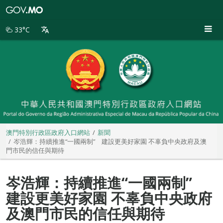
澳
門
特
33°C
別
行
政
區
政
府
入
口
網
站
澳門特別行政區政府入口網站
新聞
岑浩輝：持續推進“一國兩制” 建設更美好家園 不辜負中央政府及澳
門市民的信任與期待
岑浩輝：持續推進“一國兩制”
建設更美好家園 不辜負中央政府
及澳門市民的信任與期待