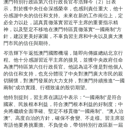
澳門特別行政區第六任行政長官岑浩輝今（2）日表
示，對於獲中央任命深感榮幸，也感到責任重大，他十
分感謝中央的信任和支持。未來在新的工作崗位上，定
必全力以赴，認真貫徹落實習近平主席的重要指示精
神，以及堅定不移地在澳門特區貫徹落實“一國兩制”方
針，建設更美好家園，不辜負習主席和中央以及廣大澳
門市民的信任與期待。
岑浩輝下午返抵澳門國際機場，隨即向傳媒總結北京行
程。他十分感謝習近平主席的接見，並獲中央政府任命
為澳門特區第六任行政長官。他認為這不僅是對他個人
的信任和支持，也充分體現了中央對澳門廣大市民的親
切關懷，對澳門發展的大力支持，對澳門持續推進“一國
兩制”成功實踐、行穩致遠的殷切期望。
他特別提到，習主席在講話中表示：“一國兩制”是符合
國家、民族根本利益，符合澳門根本利益的好制度；中
央將繼續全面準確、堅定不移貫徹“一國兩制”、“澳人治
澳”、高度自治的方針，確保不會變、不走樣。習主席並
寄語他要勇挑重擔、不負使命，帶領特別行政區新一屆