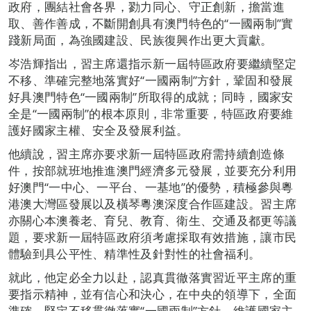
政府，團結社會各界，勠力同心、守正創新，擔當進
取、善作善成，不斷開創具有澳門特色的“一國兩制”實
踐新局面，為強國建設、民族復興作出更大貢獻。
岑浩輝指出，習主席還指示新一屆特區政府要繼續堅定
不移、準確完整地落實好“一國兩制”方針，鞏固和發展
好具澳門特色“一國兩制”所取得的成就；同時，國家安
全是“一國兩制”的根本原則，非常重要，特區政府要維
護好國家主權、安全及發展利益。
他續說，習主席亦要求新一屆特區政府需持續創造條
件，按部就班地推進澳門經濟多元發展，並要充分利用
好澳門“一中心、一平台、一基地”的優勢，積極參與粵
港澳大灣區發展以及橫琴粵澳深度合作區建設。習主席
亦關心本澳養老、育兒、教育、衛生、交通及都更等議
題，要求新一屆特區政府須考慮採取有效措施，讓市民
體驗到具公平性、精準性及針對性的社會福利。
就此，他定必全力以赴，認真貫徹落實習近平主席的重
要指示精神，並有信心和決心，在中央的領導下，全面
準確、堅定不移貫徹落實“一國兩制”方針，維護國家主