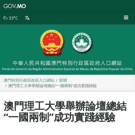
澳
門
特
33°C
別
行
政
區
政
府
入
口
網
站
澳門特別行政區政府入口網站
新聞
澳門理工大學舉辦論壇總結“一國兩制”成功實踐經驗
澳門理工大學舉辦論壇總結
“一國兩制”成功實踐經驗