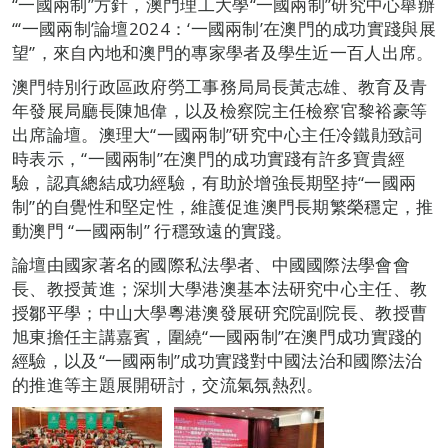
“一國兩制”方針，澳門理工大學“一國兩制”研究中心舉辦
“‘一國兩制’論壇2024：‘一國兩制’在澳門的成功實踐與展
望”，來自內地和澳門的專家學者及學生近一百人出席。
澳門特別行政區政府勞工事務局局長黃志雄、教育及青
年發展局廳長陳旭偉，以及檢察院主任檢察官黎裕豪等
出席論壇。澳理大“一國兩制”研究中心主任冷鐵勛致詞
時表示，“一國兩制”在澳門的成功實踐有許多寶貴經
驗，認真總結成功經驗，有助於增強長期堅持“一國兩
制”的自覺性和堅定性，維護促進澳門長期繁榮穩定，推
動澳門 “一國兩制” 行穩致遠的實踐。
論壇由國家著名的國際私法學者、中國國際法學會會
長、教授黃進；深圳大學港澳基本法研究中心主任、教
授鄒平學；中山大學粵港澳發展研究院副院長、教授曹
旭東擔任主講嘉賓，圍繞“一國兩制”在澳門成功實踐的
經驗，以及“一國兩制”成功實踐對中國法治和國際法治
的推進等主題展開研討，交流氣氛熱烈。