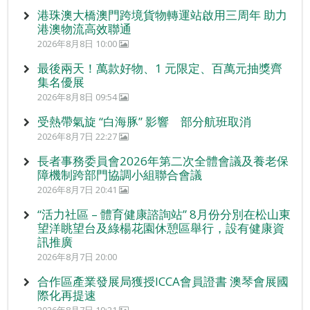
港珠澳大橋澳門跨境貨物轉運站啟用三周年 助力
港澳物流高效聯通
2026年8月8日 10:00
最後兩天！萬款好物、1 元限定、百萬元抽獎齊
集名優展
2026年8月8日 09:54
受熱帶氣旋 “白海豚” 影響 部分航班取消
2026年8月7日 22:27
長者事務委員會2026年第二次全體會議及養老保
障機制跨部門協調小組聯合會議
2026年8月7日 20:41
“活力社區 – 體育健康諮詢站” 8月份分別在松山東
望洋眺望台及綠楊花園休憩區舉行，設有健康資
訊推廣
2026年8月7日 20:00
合作區產業發展局獲授ICCA會員證書 澳琴會展國
際化再提速