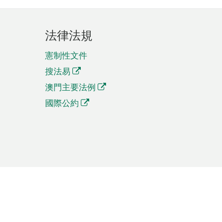
法律法規
憲制性文件
搜法易
澳門主要法例
國際公約