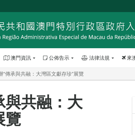
澳門資訊
公佈告示
法律法規
來
辦“傳承與共融：大灣區文獻存珍”展覽
承與共融：大
展覽