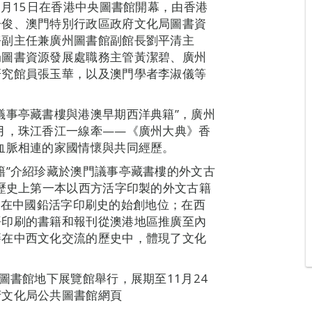
1月15日在香港中央圖書館開幕，由香港
子俊、澳門特別行政區政府文化局圖書資
務副主任兼廣州圖書館副館長劉平清主
局圖書資源發展處職務主管黃潔碧、廣州
研究館員張玉華，以及澳門學者李淑儀等
議事亭藏書樓與港澳早期西洋典籍”，廣州
月，珠江香江一線牽——《廣州大典》香
血脈相連的家國情懷與共同經歷。
籍”介紹珍藏於澳門議事亭藏書樓的外文古
國歷史上第一本以西方活字印製的外文古籍
，它奠定了澳門在中國鉛活字印刷史的始創地位；在西
語印刷的書籍和報刊從澳港地區推廣至內
籍在中西文化交流的歷史中，體現了文化
圖書館地下展覽館舉行，展期至11月24
府文化局公共圖書館網頁