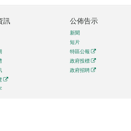
資訊
公佈告示
新聞
短片
期
特區公報
體
政府投標
訊
政府招聘
覽
字
及貿易
相關連結
資
手機應用程式目錄