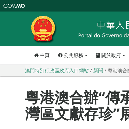
澳
門
特
別
行
政
區
政
府
入
口
網
站
主頁
公共服務
關於政府
澳門特別行政區政府入口網站
新聞
粵港澳合
粵港澳合辦“傳
灣區文獻存珍”