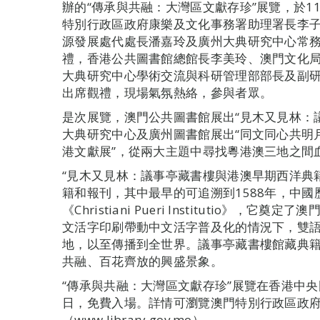
辦的“傳承與共融：大灣區文獻存珍”展覽，於1
特別行政區政府康樂及文化事務署助理署長李
源發展處代處長潘嘉玲及廣州大典研究中心常
禮，香港公共圖書館總館長李美玲、澳門文化
大典研究中心學術交流與科研管理部部長及副
出席觀禮，現場氣氛熱絡，參與者眾。
是次展覽，澳門公共圖書館展出“見木又見林：
大典研究中心及廣州圖書館展出“同文同心共明
港文獻展”，從兩大主題中尋找粵港澳三地之間
“見木又見林：議事亭藏書樓與港澳早期西洋典
籍和報刊，其中最早的可追溯到1588年，中
《Christiani Pueri Institutio》
文活字印刷帶動中文活字普及化的情況下，雙
地，以至傳播到全世界。議事亭藏書樓館藏典
共融、百花齊放的興盛景象。
“傳承與共融：大灣區文獻存珍”展覽在香港中央
日，免費入場。詳情可瀏覽澳門特別行政區政
（www.library.gov.mo）。