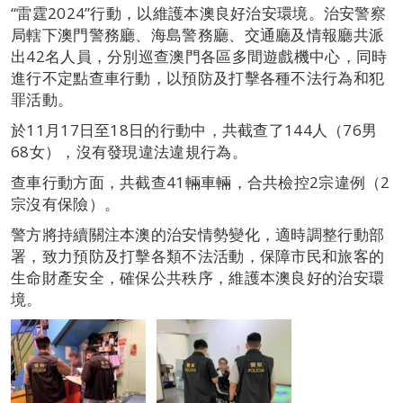
“雷霆2024”行動，以維護本澳良好治安環境。治安警察
局轄下澳門警務廳、海島警務廳、交通廳及情報廳共派
出42名人員，分別巡查澳門各區多間遊戲機中心，同時
進行不定點查車行動，以預防及打擊各種不法行為和犯
罪活動。
於11月17日至18日的行動中，共截查了144人（76男
68女），沒有發現違法違規行為。
查車行動方面，共截查41輛車輛，合共檢控2宗違例（2
宗沒有保險）。
警方將持續關注本澳的治安情勢變化，適時調整行動部
署，致力預防及打擊各類不法活動，保障市民和旅客的
生命財產安全，確保公共秩序，維護本澳良好的治安環
境。