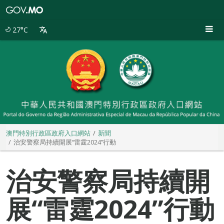
澳
門
特
27°C
別
行
政
區
政
府
入
口
網
站
澳門特別行政區政府入口網站
新聞
治安警察局持續開展“雷霆2024”行動
治安警察局持續開
展“雷霆2024”行動