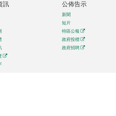
資訊
公佈告示
新聞
短片
期
特區公報
體
政府投標
訊
政府招聘
覽
字
及貿易
相關連結
資
手機應用程式目錄
貿會展
社交媒體目錄
商機和服務
專題網站目錄