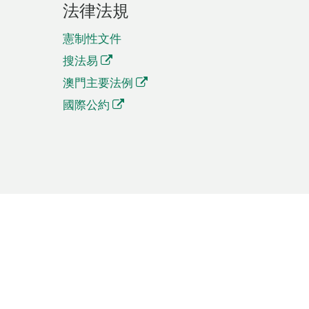
法律法規
憲制性文件
搜法易
澳門主要法例
國際公約