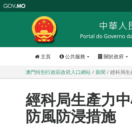
澳
門
特
別
行
政
區
政
府
入
口
網
站
主頁
公共服務
關於政府
澳門特別行政區政府入口網站
新聞
經科局生
經科局生產力中
防風防浸措施