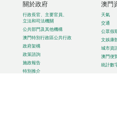
關於政府
澳門
腳
菜
行政長官、主要官員、
天氣
立法和司法機關
單
交通
公共部門及其他機構
公眾假
澳門特別行政區公共行政
文娛康
政府架構
城市資
政策諮詢
澳門便
施政報告
統計數
特別推介
來澳旅遊
商務
計劃行程
貿易投
觀光
澳門經
娛樂消閒
中小企