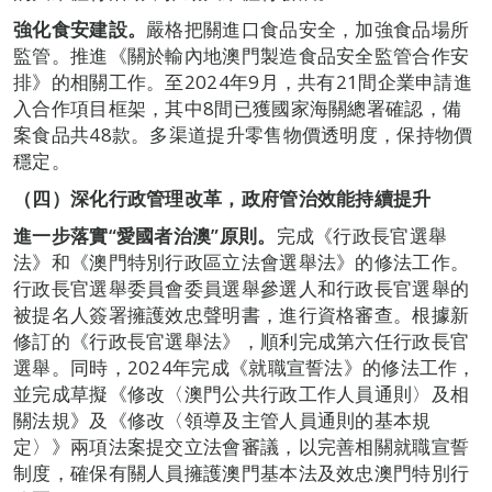
強化食安建設。
嚴格把關進口食品安全，加強食品場所
監管。推進《關於輸內地澳門製造食品安全監管合作安
排》的相關工作。至2024年9月，共有21間企業申請進
入合作項目框架，其中8間已獲國家海關總署確認，備
案食品共48款。多渠道提升零售物價透明度，保持物價
穩定。
（四）深化行政管理改革，政府管治效能持續提升
進一步落實“愛國者治澳”原則。
完成《行政長官選舉
法》和《澳門特別行政區立法會選舉法》的修法工作。
行政長官選舉委員會委員選舉參選人和行政長官選舉的
被提名人簽署擁護效忠聲明書，進行資格審查。根據新
修訂的《行政長官選舉法》，順利完成第六任行政長官
選舉。同時，2024年完成《就職宣誓法》的修法工作，
並完成草擬《修改〈澳門公共行政工作人員通則〉及相
關法規》及《修改〈領導及主管人員通則的基本規
定〉》兩項法案提交立法會審議，以完善相關就職宣誓
制度，確保有關人員擁護澳門基本法及效忠澳門特別行