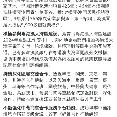
家基地，已累計孵化澳門項目428個；464個本澳團隊
進駐橫琴澳門青年創業谷。推出“橫琴‧澳門居民招聘專
區”，3年累計366家次企業參與線上線下招聘，為澳琴
居民提供5,900多個就業機會。
積極參與粵港澳大灣區建設。
落實《粵港澳大灣區建設
2024年重點工作安排》，與內地金融部門推動粵港澳大
灣區電子支付、跨境保險、跨境理財等民生金融互聯互
通。已有多家澳資銀行在粵港澳大灣區開設分支機構。
協助本澳培訓機構成功備案為內地認可的職業技能等級
認定社會培訓評價組織。
持續深化區域交流合作。
透過粵澳、閩澳、京澳、滬
澳、川澳等合作機制，以及與海南、重慶、廣西、廣
州、珠海等合作專班，圍繞旅遊、中醫藥大健康、現代
金融、高新技術、會展商貿等重點領域加強對接，深化
合作。持續推進支援江西省修水縣鄉村振興等工作。
不斷強化中葡商貿合作服務平台功能。
成功舉辦中葡論
壇第六屆部長級會議，簽署《經貿合作行動綱領