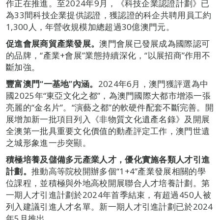
作正在推進。至2024年9月，《科技企業認證計劃》已
為33間科技企業提供認證，獲認證的科企共聘用員工約
1,300人，年營收規模加總超過30億澳門元。
促進會展商貿產業發展。
澳門會展已發展成為國際認可
的品牌，“產業+會展”業態持續深化，“以展招商”作用不
斷加強。
豐富澳門“一基地”內涵。
2024年6月，澳門獲評選為中
國2025年“東亞文化之都”，為澳門國際大都市增添一張
亮麗的“金名片”。“演藝之都”的軟硬件配套不斷完善。開
展增加新一批項目列入《非物質文化遺產名錄》及開展
全澳第一批具重要文化價值的動產評定工作，澳門世遺
之城形象進一步突顯。
積極培養及儲備多元產業人才，優化實施各類人才引進
計劃。
推動高等院校開辦多個“1+4”產業發展相關的學
位課程，並積極與外地高校開展聯合人才培養計劃。第
一期人才引進計劃於2024年首季結束，有超過450人被
列入建議引進人才名單。新一期人才引進計劃已於2024
年5月推出。