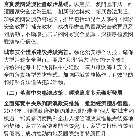
夯實愛國愛澳社會政治基礎。
以憲法、澳門基本法、維
護國家安全法為重點，創新普法模式，拓展普法渠道。
加強愛國愛澳教材建設，推出包括幼兒至大學的《國家
安全教育》補充教材。成功舉辦全民國家安全教育展系
列活動，不斷增強居民的國家安全意識，深耕厚植愛國
愛澳核心價值。
城市安全體系建設持續完善。
強化治安綜合防控，確保
大型活動安全舉行。開展“天眼”第六階段的研究規劃。
持續深化海上行動指揮中心建設，着力維護海上安全。
全面落實新型民防模式。加強區域警務協作，有效預防
和打擊各類違法犯罪活動。
（二）落實中央惠澳政策，經濟適度多元獲新發展
全面落實中央系列惠澳政策措施，推動經濟穩步復甦。
2024年，特區政府把握內地新增赴港澳“個人遊”城市的
機遇，抓緊多項便民利企出入境管理政策措施先後落地
的契機，多方位宣傳澳門旅遊資訊，多渠道推出旅遊消
費優惠，成功推動內地及國際旅客持續回升。