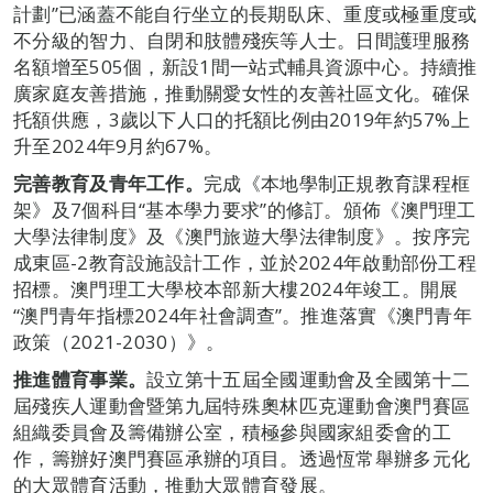
計劃”已涵蓋不能自行坐立的長期臥床、重度或極重度或
不分級的智力、自閉和肢體殘疾等人士。日間護理服務
名額增至505個，新設1間一站式輔具資源中心。持續推
廣家庭友善措施，推動關愛女性的友善社區文化。確保
托額供應，3歲以下人口的托額比例由2019年約57%上
升至2024年9月約67%。
完善教育及青年工作。
完成《本地學制正規教育課程框
架》及7個科目“基本學力要求”的修訂。頒佈《澳門理工
大學法律制度》及《澳門旅遊大學法律制度》。按序完
成東區-2教育設施設計工作，並於2024年啟動部份工程
招標。澳門理工大學校本部新大樓2024年竣工。開展
“澳門青年指標2024年社會調查”。推進落實《澳門青年
政策（2021-2030）》。
推進體育事業。
設立第十五屆全國運動會及全國第十二
屆殘疾人運動會暨第九屆特殊奧林匹克運動會澳門賽區
組織委員會及籌備辦公室，積極參與國家組委會的工
作，籌辦好澳門賽區承辦的項目。透過恆常舉辦多元化
的大眾體育活動，推動大眾體育發展。