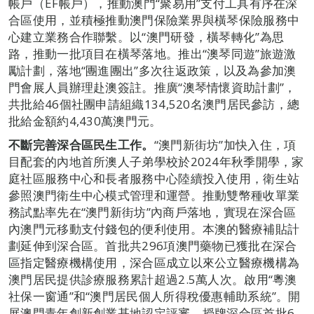
帳戶（EF帳戶），推動澳門“聚易用”支付工具有序在深
合區使用，並積極推動澳門保險業界與橫琴保險服務中
心建立業務合作聯繫。以“澳門研發，橫琴轉化”為思
路，推動一批項目在橫琴落地。推出“澳琴同遊”旅遊激
勵計劃，落地“團進團出”多次往返政策，以及為參加澳
門會展人員辦理赴澳簽註。推廣“澳琴情懷資助計劃”，
共批給46個社團申請組織134,520名澳門居民參訪，總
批給金額約4,430萬澳門元。
不斷完善深合區民生工作。
“澳門新街坊”加快入住，項
目配套的內地首所澳人子弟學校於2024年秋季開學，家
庭社區服務中心和長者服務中心陸續投入使用，衛生站
參照澳門衛生中心模式管理和運營。推動雙幣種收單業
務試點率先在“澳門新街坊”內商戶落地，實現在深合區
內澳門元移動支付錢包的便利使用。本澳的醫療補貼計
劃延伸到深合區。首批共296項澳門藥物已獲批在深合
區指定醫療機構使用，深合區成立以來公立醫療機構為
澳門居民提供診療服務累計超過2.5萬人次。啟用“粵澳
社保一窗通”和“澳門居民個人所得稅優惠輔助系統”。開
展澳門青年創新創業基地認定評審，授牌深合區首批6