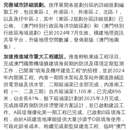
完善城市詳細規劃。
按序展開各規劃分區的詳細規劃編
製工作，包括東區-2、外港區-1、外港區-2、北區-1，
以及氹仔中區-2，其中《東區-2規劃分區詳細規劃》已
公佈。《澳門特別行政區海洋功能區劃》和《澳門特別
行政區海域規劃》已於2024年7月生效。構建地理資訊
共享平台，升級地理空間數據，發佈新版《澳門地圖
集》。
加速推進城市重大工程建設。
推進輕軌東線工程項目。
完成澳門國際機場擴建填海前期的防洪及環境定期監測
工作，已開展“填海及機坪建造工程”的招標，並於2024
年內開展工程。內港一期雨水泵站及泵站外圍道路鋪設
供電管線及供水管、二期箱涵渠已全部完成，內港南工
程（一、二及三期）合共箱涵渠1,105米，已完成896
米，佔全長81%，餘下箱涵渠計劃於2025年3月完成。
完成路環西側防洪排澇雙湖方案設計，並已啟動建設工
作。A區堤堰優化第一期工程已完成。已啟動D區填海工
程，由於A區建造地庫能提供大量沙源予D區填海使用，
可藉此節省成本。相繼完成新監獄建造工程、臨時“澳門