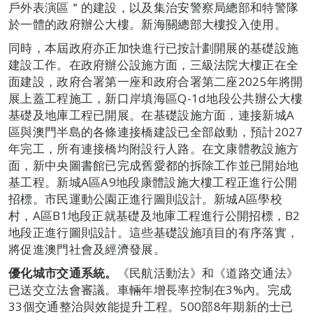
戶外表演區＂的建設，以及集治安警察局總部和特警隊
於一體的政府辦公大樓。新海關總部大樓投入使用。
同時，本屆政府亦正加快進行已按計劃開展的基礎設施
建設工作。在政府辦公設施方面，三級法院大樓正在全
面建設，政府合署第一座和政府合署第二座2025年將開
展上蓋工程施工，新口岸填海區Q-1d地段公共辦公大樓
基礎及地庫工程已開展。在基礎設施方面，連接新城A
區與澳門半島的各條連接橋建設已全部啟動，預計2027
年完工，所有連接橋均附設行人路。在文康體教設施方
面，新中央圖書館已完成舊愛都的拆除工作並已開始地
基工程。新城A區A9地段康體設施大樓工程正進行公開
招標。市民運動公園正進行圖則設計。新城A區學校
村，A區B1地段正就基礎及地庫工程進行公開招標，B2
地段正進行圖則設計。這些基礎設施項目的有序落實，
將促進澳門社會及經濟發展。
優化城市交通系統。
《民航活動法》和《道路交通法》
已送交立法會審議。車輛年增長率控制在3%內。完成
33個交通整治與效能提升工程。500部8年期新的士已