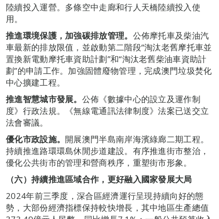
陸續投入運營。多條空中走廊和行人天橋陸續投入使
用。
推進環境保護，加強碳排放管理。
公佈摩托車及柴油汽
車最新的排放限值，並啟動第二階段“淘汰老舊摩托車並
置換新電動摩托車資助計劃”和“淘汰老舊柴油車資助計
劃”的申請工作。加強固體廢物管理，完成澳門垃圾焚化
中心擴建工程。
推進智慧城市發展。
公佈《數據中心的設立及運作制
度》行政法規。《無線電通訊法律制度》法案已送交立
法會審議。
優化市政設施。
開展澳門半島南岸海濱綠廊二期工程。
持續推進路環環島休閒步道建設。有序推進街市整治，
優化公共街市的管理和營商秩序，重塑街市形象。
（六）持續推進區域合作，更好融入國家發展大局
2024年前三季度，深合區經濟運行呈現持續向好的態
勢，大部份經濟指標保持較快增長，其中地區生產總值