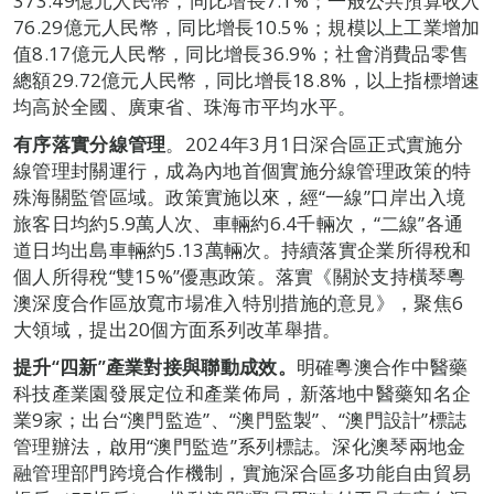
373.49億元人民幣，同比增長7.1%；一般公共預算收入
76.29億元人民幣，同比增長10.5%；規模以上工業增加
值8.17億元人民幣，同比增長36.9%；社會消費品零售
總額29.72億元人民幣，同比增長18.8%，以上指標增速
均高於全國、廣東省、珠海市平均水平。
有序落實分線管理
。2024年3月1日深合區正式實施分
線管理封關運行，成為內地首個實施分線管理政策的特
殊海關監管區域。政策實施以來，經“一線”口岸出入境
旅客日均約5.9萬人次、車輛約6.4千輛次，“二線”各通
道日均出島車輛約5.13萬輛次。持續落實企業所得稅和
個人所得稅“雙15%”優惠政策。落實《關於支持橫琴粵
澳深度合作區放寬市場准入特別措施的意見》，聚焦6
大領域，提出20個方面系列改革舉措。
提升“四新”產業對接與聯動成效。
明確粵澳合作中醫藥
科技產業園發展定位和產業佈局，新落地中醫藥知名企
業9家；出台“澳門監造”、“澳門監製”、“澳門設計”標誌
管理辦法，啟用“澳門監造”系列標誌。深化澳琴兩地金
融管理部門跨境合作機制，實施深合區多功能自由貿易