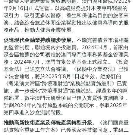
中醫藥大健康產業集聚效應明顯。澳門協和醫院於2024
年9月16日正式運營，以高端服務提升本澳專科醫療的
吸引力，吸引更多以醫療、養生和保健為目的的旅客來
澳，結合綜合旅遊休閒企業聯動推出以健康為導向的服
務產品，推動大健康產業發展。
促進現代金融業持續穩步發展。
不斷完善債券市場相關
的監管制度，聯通境內外投融資。2024年4月，首家由
深合區推薦的公司獲准於澳門專門從事私募基金管理業
務；2024年7月，澳門首隻公募基金正式設立。《投資
基金法》已送交立法會審議。《保險中介業務法》已獲
立法會通過，將於2025年8月1日起生效。經修訂的
《粵港澳大灣區“跨境理財通”業務試點實施細則》已實
施，進一步優化“跨境理財通”業務試點。經過多年的籌
備部署，數字澳門元研發項目已進入實質性實施階段，
計劃2024年內進行原型系統的公開演示，爭取2025年
第四季進入沙盒測試階段。
推動高新技術產業及傳統產業轉型升級。
《澳門國家重
點實驗室重組工作方案》已獲國家科技部同意，重組工