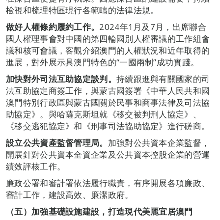
檢視和梳理特區現行各範疇的法律法規。
做好人權條約履約工作。
2024年1月及7月，出席聯合
國人權理事會對中國的第四輪國別人權審議的工作組會
議和核可會議，客觀介紹澳門的人權狀況和近年取得的
進展，對外展示具澳門特色的“一國兩制”成功實踐。
加快對外司法互助協定談判。
持續跟進與有關國家的司
法互助協定商簽工作，與蒙古國簽署《中華人民共和國
澳門特別行政區與蒙古國關於民事和商事法律及司法協
助協定》。與哈薩克斯坦就《移交被判刑人協定》、
《移交逃犯協定》和《刑事司法協助協定》進行磋商。
設立公共資產監督管理局。
加強對公共資本企業監督，
開展針對公共資本全資企業及公共資本控股企業的營運
績效評核工作。
廉政公署和審計署依法履行職責，有序開展各項廉政、
審計工作，建設高效、廉潔政府。
（五）加強基礎設施建設，打造現代美麗宜居澳門