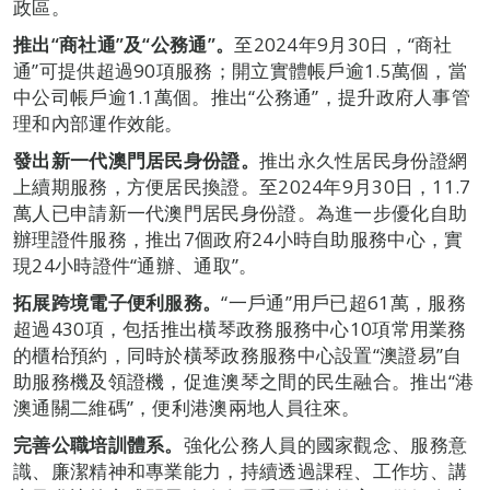
政區。
推出“商社通”及“公務通”。
至2024年9月30日，“商社
通”可提供超過90項服務；開立實體帳戶逾1.5萬個，當
中公司帳戶逾1.1萬個。推出“公務通”，提升政府人事管
理和內部運作效能。
發出新一代澳門居民身份證。
推出永久性居民身份證網
上續期服務，方便居民換證。至2024年9月30日，11.7
萬人已申請新一代澳門居民身份證。為進一步優化自助
辦理證件服務，推出7個政府24小時自助服務中心，實
現24小時證件“通辦、通取”。
拓展跨境電子便利服務。
“一戶通”用戶已超61萬，服務
超過430項，包括推出橫琴政務服務中心10項常用業務
的櫃枱預約，同時於橫琴政務服務中心設置“澳證易”自
助服務機及領證機，促進澳琴之間的民生融合。推出“港
澳通關二維碼”，便利港澳兩地人員往來。
完善公職培訓體系。
強化公務人員的國家觀念、服務意
識、廉潔精神和專業能力，持續透過課程、工作坊、講