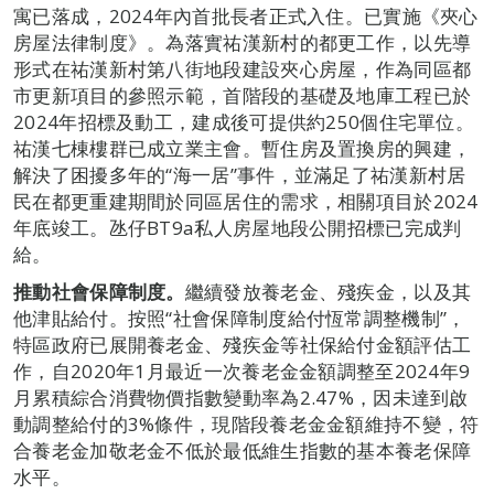
寓已落成，2024年內首批長者正式入住。已實施《夾心
房屋法律制度》。為落實祐漢新村的都更工作，以先導
形式在祐漢新村第八街地段建設夾心房屋，作為同區都
市更新項目的參照示範，首階段的基礎及地庫工程已於
2024年招標及動工，建成後可提供約250個住宅單位。
祐漢七棟樓群已成立業主會。暫住房及置換房的興建，
解決了困擾多年的“海一居”事件，並滿足了祐漢新村居
民在都更重建期間於同區居住的需求，相關項目於2024
年底竣工。氹仔BT9a私人房屋地段公開招標已完成判
給。
推動社會保障制度。
繼續發放養老金、殘疾金，以及其
他津貼給付。按照“社會保障制度給付恆常調整機制”，
特區政府已展開養老金、殘疾金等社保給付金額評估工
作，自2020年1月最近一次養老金金額調整至2024年9
月累積綜合消費物價指數變動率為2.47%，因未達到啟
動調整給付的3%條件，現階段養老金金額維持不變，符
合養老金加敬老金不低於最低維生指數的基本養老保障
水平。