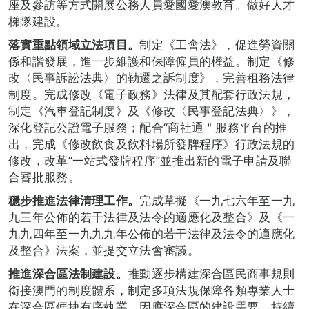
座及參訪等方式開展公務人員愛國愛澳教育。做好人才
梯隊建設。
落實重點領域立法項目。
制定《工會法》，促進勞資關
係和諧發展，進一步維護和保障僱員的權益。制定《修
改〈民事訴訟法典〉的勒遷之訴制度》，完善租務法律
制度。完成修改《電子政務》法律及其配套行政法規，
制定《汽車登記制度》及《修改〈民事登記法典〉》，
深化登記公證電子服務；配合“商社通＂服務平台的推
出，完成《修改飲食及飲料場所發牌程序》行政法規的
修改，改革“一站式發牌程序”並推出新的電子申請及聯
合審批服務。
穩步推進法律清理工作
。
完成草擬《一九七六年至一九
九三年公佈的若干法律及法令的適應化及整合》及《一
九九四年至一九九九年公佈的若干法律及法令的適應化
及整合》法案，並提交立法會審議。
推進深合區法制建設。
推動逐步構建深合區民商事規則
銜接澳門的制度體系，制定多項法規保障各類專業人士
在深合區便捷有序執業。因應深合區的建設需要，持續