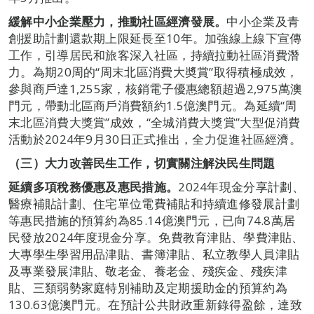
緩解中小企業壓力，推動社區經濟發展。
中小企業及青
創援助計劃還款期上限延長至10年。加強線上線下宣傳
工作，引導居民和旅客深入社區，持續拉動社區消費潛
力。為期20周的“周末北區消費大奬賞”取得積極成效，
參與商戶達1,255家，核銷電子優惠總額超過2,975萬澳
門元，帶動北區商戶消費額約1.5億澳門元。為延續“周
末北區消費大獎賞”成效，“全城消費大獎賞”大型促消費
活動於2024年9月30日正式推出，全力促進社區經濟。
（三）大力改善民生工作，切實關注解決民生問題
延續多項稅務優惠及惠民措施。
2024年現金分享計劃、
醫療補貼計劃、住宅單位電費補貼和持續進修發展計劃
等惠民措施的預算約為85.14億澳門元，已向74.8萬居
民發放2024年度現金分享。免費教育津貼、學費津貼、
大專學生學習用品津貼、書簿津貼、私立教學人員津貼
及專業發展津貼、敬老金、養老金、殘疾金、殘疾津
貼、三類弱勢家庭特別補助及定期援助金的預算約為
130.63億澳門元。在預計公共財政重新錄得盈餘，達致