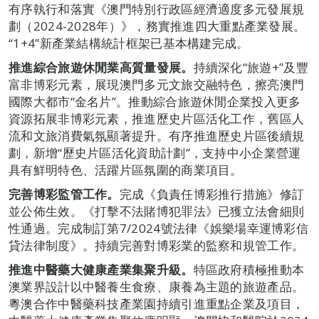
有序執行和落實《澳門特別行政區經濟適度多元發展規
劃（2024-2028年）》，務實推進四大重點產業發展。
“1+4”新產業結構統計框架已基本構建完成。
推進綜合旅遊休閒業高質量發展。
持續深化“旅遊+”及豐
富非博彩元素，展現澳門多元文旅交融特色，擦亮澳門
國際大都市“金名片”。推動綜合旅遊休閒企業投入更多
資源拓展非博彩元素，推進歷史片區活化工作，舊區人
流和文旅消費氣氛顯著提升。有序推進歷史片區後續規
劃，新增“歷史片區活化資助計劃”，支持中小企業營運
具有鮮明特色、活躍片區氛圍的商業項目。
完善博彩監管工作。
完成《負責任博彩推行措施》修訂
並公佈生效。《打擊不法賭博犯罪法》已獲立法會細則
性通過。完成制訂第7/2024號法律《娛樂場幸運博彩信
貸法律制度》。持續完善對博彩業的監察和規管工作。
推進中醫藥大健康產業集聚升級。
特區政府積極推動本
澳業界設計以中醫養生食療、康養為主題的旅遊產品。
粵澳合作中醫藥科技產業園持續引進重點企業及項目，