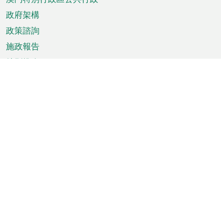
政府架構
政策諮詢
施政報告
特別推介
澳門資訊
天氣
交通
公眾假期
文娛康體
城市資訊
澳門便覽
統計數字