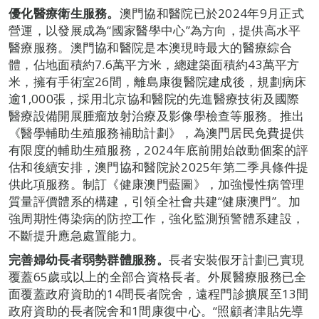
優化醫療衛生服務。
澳門協和醫院已於2024年9月正式
營運，以發展成為“國家醫學中心”為方向，提供高水平
醫療服務。澳門協和醫院是本澳現時最大的醫療綜合
體，佔地面積約7.6萬平方米，總建築面積約43萬平方
米，擁有手術室26間，離島康復醫院建成後，規劃病床
逾1,000張，採用北京協和醫院的先進醫療技術及國際
醫療設備開展腫瘤放射治療及影像學檢查等服務。推出
《醫學輔助生殖服務補助計劃》，為澳門居民免費提供
有限度的輔助生殖服務，2024年底前開始啟動個案的評
估和後續安排，澳門協和醫院於2025年第二季具條件提
供此項服務。制訂《健康澳門藍圖》，加強慢性病管理
質量評價體系的構建，引領全社會共建“健康澳門”。加
強周期性傳染病的防控工作，強化監測預警體系建設，
不斷提升應急處置能力。
完善婦幼長者弱勢群體服務。
長者安裝假牙計劃已實現
覆蓋65歲或以上的全部合資格長者。外展醫療服務已全
面覆蓋政府資助的14間長者院舍，遠程門診擴展至13間
政府資助的長者院舍和1間康復中心。“照顧者津貼先導