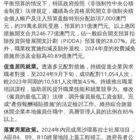
平衡預算的情況下，特區政府按照《非強制性中央公積
金制度》法律規定，繼續為合資格居民開立非強制央積
金個人帳戶及注入預算盈餘特別分配款項7,000澳門
元，約39萬名居民受惠，預算約31億澳門元。以上惠民
措施開支合共246.77億澳門元，佔一般綜合開支預算扣
除投資與發展開支計劃（PIDDA）預算後的28.07%。此
外，職業稅實施扣減及額外退稅，2024年度的稅費減免
措施所涉及金額為40.89億澳門元。
促進居民就業。
透過多元配對措施，持續促進企業與求
職者對接，至2024年9月下旬，成功配對11,054人次，
較2023年同期的10,581人次增加4.5%。持續推出職業
培訓課程，協助居民提升職業技能和就業競爭力。修改
《僱員的最低工資》法律，調升僱員最低工資金額。完
成“產假報酬補貼措施”的法定檢討工作。維持綜合旅遊
休閒企業本地僱員任職中、高層管理人員的比例在85%
以上。
落實房屋政策。
2024年內完成黑沙環慕拉士社屋項目，
A區B4、B9、B10經屋地段上蓋工程竣工。政府長者公