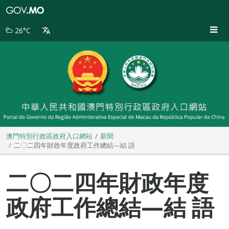
澳
門
特
26°C
別
行
政
區
政
府
入
口
網
站
澳門特別行政區政府入口網站
新聞
二〇二四年財政年度政府工作總結—結 語
二〇二四年財政年度
政府工作總結—結 語