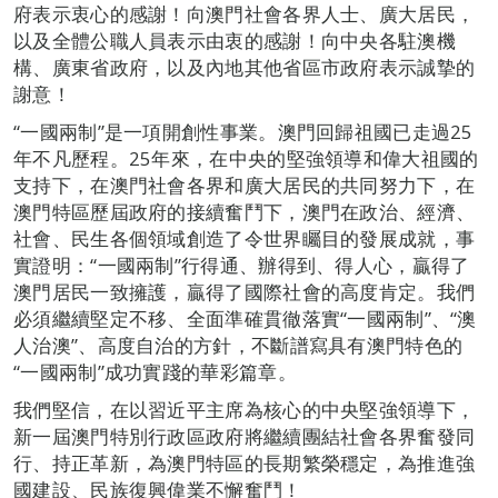
府表示衷心的感謝！向澳門社會各界人士、廣大居民，
以及全體公職人員表示由衷的感謝！向中央各駐澳機
構、廣東省政府，以及內地其他省區市政府表示誠摯的
謝意！
“一國兩制”是一項開創性事業。澳門回歸祖國已走過25
年不凡歷程。25年來，在中央的堅強領導和偉大祖國的
支持下，在澳門社會各界和廣大居民的共同努力下，在
澳門特區歷屆政府的接續奮鬥下，澳門在政治、經濟、
社會、民生各個領域創造了令世界矚目的發展成就，事
實證明：“一國兩制”行得通、辦得到、得人心，贏得了
澳門居民一致擁護，贏得了國際社會的高度肯定。我們
必須繼續堅定不移、全面準確貫徹落實“一國兩制”、“澳
人治澳”、高度自治的方針，不斷譜寫具有澳門特色的
“一國兩制”成功實踐的華彩篇章。
我們堅信，在以習近平主席為核心的中央堅強領導下，
新一屆澳門特別行政區政府將繼續團結社會各界奮發同
行、持正革新，為澳門特區的長期繁榮穩定，為推進強
國建設、民族復興偉業不懈奮鬥！