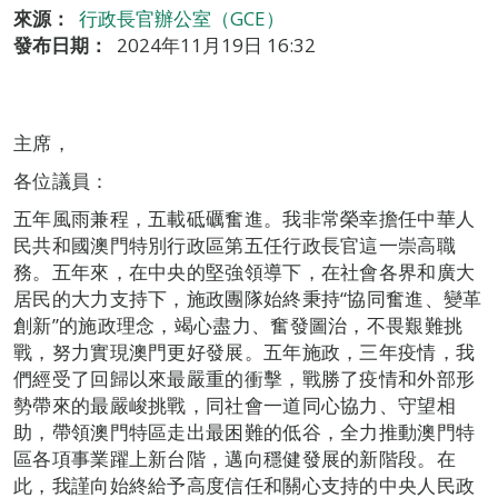
來源：
行政長官辦公室（GCE）
發布日期：
2024年11月19日 16:32
主席，
各位議員：
五年風雨兼程，五載砥礪奮進。我非常榮幸擔任中華人
民共和國澳門特別行政區第五任行政長官這一崇高職
務。五年來，在中央的堅強領導下，在社會各界和廣大
居民的大力支持下，施政團隊始終秉持“協同奮進、變革
創新”的施政理念，竭心盡力、奮發圖治，不畏艱難挑
戰，努力實現澳門更好發展。五年施政，三年疫情，我
們經受了回歸以來最嚴重的衝擊，戰勝了疫情和外部形
勢帶來的最嚴峻挑戰，同社會一道同心協力、守望相
助，帶領澳門特區走出最困難的低谷，全力推動澳門特
區各項事業躍上新台階，邁向穩健發展的新階段。在
此，我謹向始終給予高度信任和關心支持的中央人民政