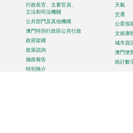
菜
行政長官、主要官員、
天氣
立法和司法機關
單
交通
公共部門及其他機構
公眾假
澳門特別行政區公共行政
文娛康
政府架構
城市資
政策諮詢
澳門便
施政報告
統計數
特別推介
來澳旅遊
商務
計劃行程
貿易投
觀光
澳門經
娛樂消閒
中小企
購物
市場資