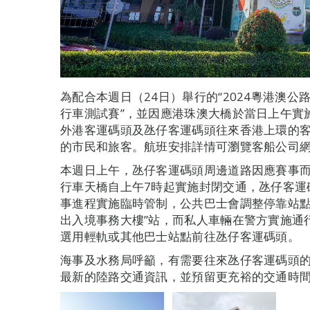
為配合本週日（24日）舉行的“2024粵港澳
行車測試賽”，並因應港珠澳大橋於當日上午實
外港客運碼頭及氹仔客運碼頭往來香港上環的
的市民和旅客。航班安排詳情可瀏覽客船公司
本週日上午，氹仔客運碼頭周邊道路因應賽事
行車天橋自上午7時起實施封閉交通，氹仔客運
事進程實施臨時管制，公共巴士會調整停靠站點
出入境事務大樓”站，而私人車輛在警方實施通
選用輕軌或其他巴士站點前往氹仔客運碼頭。
海事及水務局呼籲，有需要往來氹仔客運碼頭
最新的陸路交通資訊，並預留更充裕的交通時