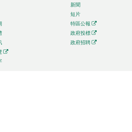
新聞
短片
期
特區公報
體
政府投標
訊
政府招聘
覽
字
及貿易
相關連結
資
手機應用程式目錄
貿會展
社交媒體目錄
商機和服務
專題網站目錄
訊
RSS訂閱目錄