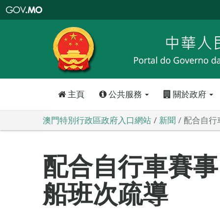
澳
門
特
別
行
政
區
政
府
入
口
網
站
主頁
公共服務
關於政府
澳門特別行政區政府入口網站
新聞
配合自行
配合自行車賽事
船班次疏導