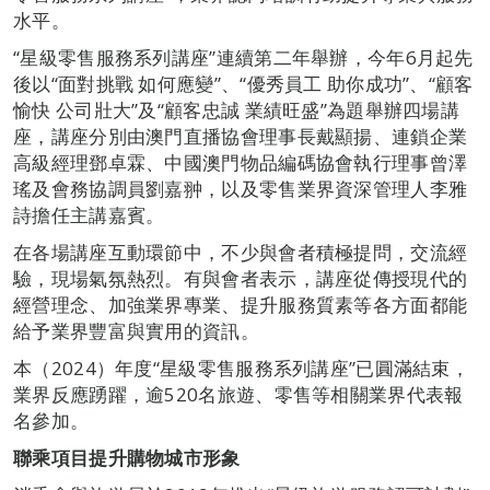
水平。
“星級零售服務系列講座”連續第二年舉辦，今年6月起先
後以“面對挑戰 如何應變”、“優秀員工 助你成功”、“顧客
愉快 公司壯大”及“顧客忠誠 業績旺盛”為題舉辦四場講
座，講座分別由澳門直播協會理事長戴顯揚、連鎖企業
高級經理鄧卓霖、中國澳門物品編碼協會執行理事曾澤
瑤及會務協調員劉嘉翀，以及零售業界資深管理人李雅
詩擔任主講嘉賓。
在各場講座互動環節中，不少與會者積極提問，交流經
驗，現場氣氛熱烈。有與會者表示，講座從傳授現代的
經營理念、加強業界專業、提升服務質素等各方面都能
給予業界豐富與實用的資訊。
本（2024）年度“星級零售服務系列講座”已圓滿結束，
業界反應踴躍，逾520名旅遊、零售等相關業界代表報
名參加。
聯乘項目提升購物城市形象