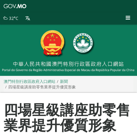
澳
門
特
32°C
別
行
政
區
政
府
入
口
網
站
澳門特別行政區政府入口網站
新聞
四場星級講座助零售業界提升優質形象
四場星級講座助零售
業界提升優質形象