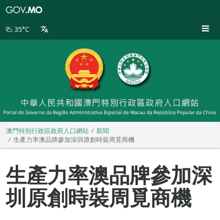
澳
門
特
35°C
別
行
政
區
政
府
入
口
網
站
澳門特別行政區政府入口網站
新聞
生產力率澳品牌參加深圳原創時裝周覓商機
生產力率澳品牌參加深
圳原創時裝周覓商機