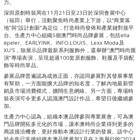
力。
深圳原創時裝周在11月21日至23日於深圳會展中心
（福田）舉行，活動聚焦時尚產業上下游，以“商業落
地”與“設計創新”為定位，打造時尚發佈和產業鏈對接平
台。生產力中心組織5個澳門時尚品牌參展，包括ella
épeler、EARLYINK、INFO.LOUIS、Lexx Moda及
XU’S，除展示品牌最新系列服飾外，還舉辦“澳門時尚匯
演”專場表演，呈現超過100套原創服飾、鞋履及手袋配
飾等時尚單品。
參展品牌普遍認為成效正面，亦認同參展對其發展事業
有幫助，一方面能擴大品牌的知名度，了解內地最新營
銷及市場消費模式，擴闊生意網絡。另一方面，專場時
裝表演可令更多人認識澳門設計作品，希望日後繼續參
加。
生產力中心認為，組織本澳品牌參與專業展會，可為澳
門品牌開拓多元化的市場，讓本澳時尚企業得到更多的
商談接洽機會，更好推動本澳設計行業的發展。該中心
於今年已先後組織本澳品牌參加3月在上海舉行的“2024