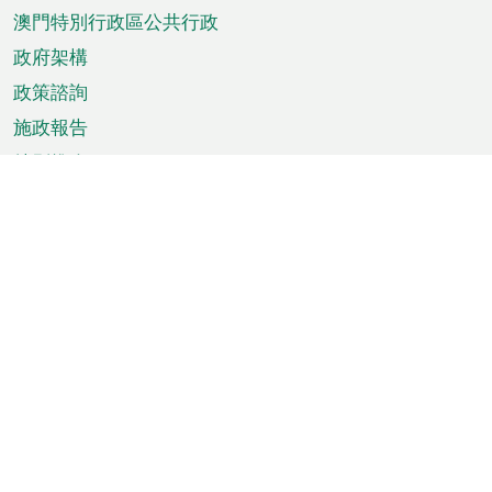
澳門特別行政區公共行政
政府架構
政策諮詢
施政報告
特別推介
澳門資訊
天氣
交通
公眾假期
文娛康體
城市資訊
澳門便覽
統計數字