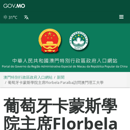
澳
門
特
31°C
別
行
政
區
政
府
入
口
網
站
澳門特別行政區政府入口網站
新聞
葡萄牙卡蒙斯學院主席Florbela Paraíba訪問澳門理工大學
葡萄牙卡蒙斯學
院主席Florbela