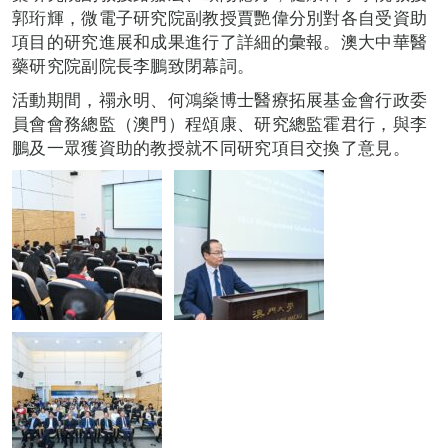
郭珩輝，微電子研究院副教授賈艷偉分別對各自受資助
項目的研究進展和成果進行了詳細的彙報。澳大中華醫
藥研究院副院長李鵬致閉幕詞。
活動期間，禤永明、何鴻燊博士醫療拓展基金會行政委
員會會務總監（澳門）程頌康、研究總監霍君行，與李
鵬及一眾獲資助的教授就不同研究項目交換了意見。