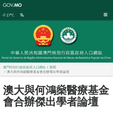
澳
門
特
27°C
別
行
政
區
政
府
入
口
網
站
澳門特別行政區政府入口網站
新聞
澳大與何鴻燊醫療基金會合辦傑出學者論壇
澳大與何鴻燊醫療基金
會合辦傑出學者論壇