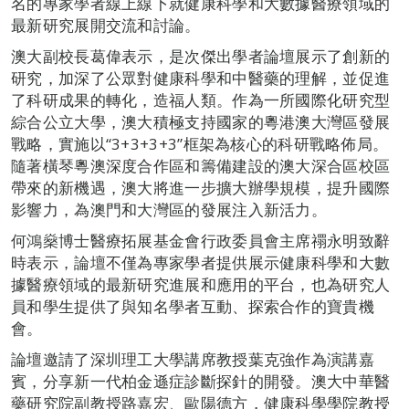
名的專家學者線上線下就健康科學和大數據醫療領域的
最新研究展開交流和討論。
澳大副校長葛偉表示，是次傑出學者論壇展示了創新的
研究，加深了公眾對健康科學和中醫藥的理解，並促進
了科研成果的轉化，造福人類。作為一所國際化研究型
綜合公立大學，澳大積極支持國家的粵港澳大灣區發展
戰略，實施以“3+3+3+3”框架為核心的科研戰略佈局。
隨著橫琴粵澳深度合作區和籌備建設的澳大深合區校區
帶來的新機遇，澳大將進一步擴大辦學規模，提升國際
影響力，為澳門和大灣區的發展注入新活力。
何鴻燊博士醫療拓展基金會行政委員會主席禤永明致辭
時表示，論壇不僅為專家學者提供展示健康科學和大數
據醫療領域的最新研究進展和應用的平台，也為研究人
員和學生提供了與知名學者互動、探索合作的寶貴機
會。
論壇邀請了深圳理工大學講席教授葉克強作為演講嘉
賓，分享新一代柏金遜症診斷探針的開發。澳大中華醫
藥研究院副教授路嘉宏、歐陽德方，健康科學學院教授