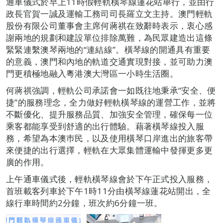
通車儀式於早上11時假輕軌橫琴線蓮花站舉行，並由行
政長官賀一誠及運輸工務司司長羅立文主持。澳門輕軌
股份有限公司董事會主席何蔣祺在致辭時表示，衷心感
謝兩地的規劃和建設單位排除萬難，為民眾建造出這條
緊緊連繫澳琴兩地的“連結線”。橫琴線的開通具有重要
的意義，澳門和內地的軌道交通實現對接，並可助力澳
門更積極地融入粵港澳大灣區一小時生活圈。
何蔣祺強調，輕軌公司承諾會一如既往地秉承“安全、便
捷”的服務理念，全力做好輕軌橫琴線的運營工作，並將
不斷優化、提升服務品質、加強安全管理，確保每一位
乘客都能享受到舒適的出行體驗。藉著橫琴線投入服
務，希望為本澳巿民，以及使用橫琴口岸進出的旅客帶
來便捷的出行選擇，輕軌在大眾集體運輸中發揮更多更
廣的作用。
上午通車儀式後，輕軌橫琴線會於下午正式投入服務，
首班載客列車於下午1時11分由橫琴線蓮花站開出，全
線行車時間約2分鐘，班次約6分鐘一班。