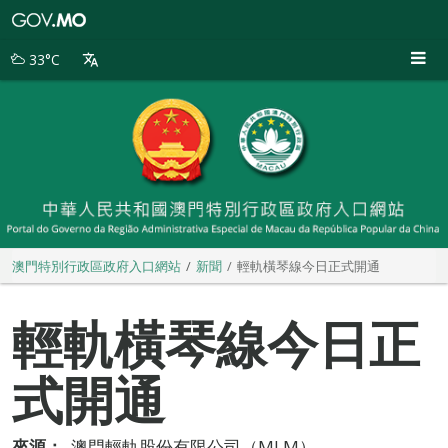
澳
門
特
33°C
別
行
政
區
政
府
入
口
網
站
澳門特別行政區政府入口網站
新聞
輕軌橫琴線今日正式開通
輕軌橫琴線今日正
式開通
來源：
澳門輕軌股份有限公司（MLM）