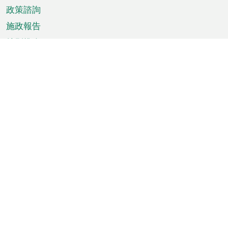
政策諮詢
施政報告
特別推介
澳門資訊
天氣
交通
公眾假期
文娛康體
城市資訊
澳門便覽
統計數字
公佈告示