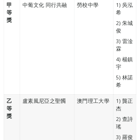
甲
中葡文化 同行共融
勞校中學
1) 吳泓
等
希
獎
2) 朱城
俊
3) 雷淦
霖
4) 楊鎮
宇
5) 林諾
希
乙
盧素風尼亞之聖髑
澳門理工大學
1) 龔正
等
杰
獎
2) 查詩
瑤
3) 羅俊