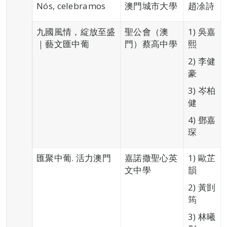
Nós, celebramos
澳門城市大學
趙凃詩
九國風情，綻放至盛
聖公會（澳
1) 吳嘉
｜藝文匯中葡
門）蔡高中學
熙
2) 李健
豪
3) 岑柏
健
4) 鄧嘉
琛
匯聚中葡. 活力澳門
嘉諾撒聖心英
1) 歐芷
文中學
韻
2) 黃剴
筠
3) 林曦