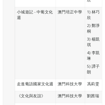
小城遊記 - 中葡文化
澳門培正中學
1) 林巧
週
欣
2) 鄭淨
桐
3) 楊凱
琪
4) 李凱
琳
5) 譚子
朗
走進葡語國家文化週
澳門科技大學
馮莉雯
《文化與友誼》
澳門科技大學
劉茜瑞