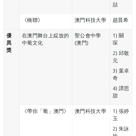
喆
《橋聯》
澳門科技大學
趙晨希
優
在澳門舞台上綻放的
聖公會中學
1) 關
異
中葡文化
(澳門)
琛
獎
2) 邱敬
元
3) 葉卓
奇
4) 譚思
甜
《帶你「葡」澳門》
澳門科技大學
1) 張婷
玉
2) 朱詠
欣