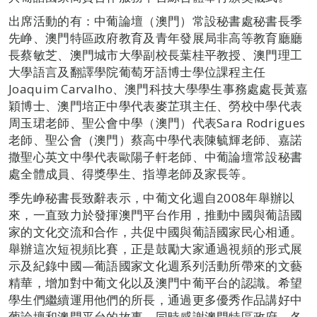
出席活動的有：中葡論壇（澳門）常設秘書處秘書長季
先峥、澳門特區政府教育及青年發展局非高等教育廳廳
長蔡敏芝、澳門城市大學副校長葉桂平教授、澳門理工
大學語言及翻譯學院葡萄牙語博士學位課程主任
Joaquim Carvalho、澳門科技大學學生事務處處長黃嘉
穎博士、澳門培正中學代表麥芷琪主任、勞校中學代表
周玉珺老師、聖公會中學（澳門）代表Sara Rodrigues
老師、聖公會（澳門）蔡高中學代表陳毓輝老師、嘉諾
撒聖心英文中學代表歐陽子軒老師、中葡論壇常設秘書
處全體成員、得獎學生、指導老師及家長等。
季先峥秘書長致辭表示，中葡文化週自2008年舉辦以
來，一直致力於發揮澳門平台作用，推動中國與葡語國
家的文化交流和合作，共促中國與葡語國家民心相通。
舉辦這次短視頻比賽，正是鼓勵大家通過視頻的形式展
示及紀錄中國—葡語國家文化週系列活動所帶來的文藝
精華，增加對中葡文化以及澳門中葡平台的認識。希望
學生們繼續運用他們的所長，通過更多優秀作品講好中
葡論壇和澳門平台的故事。同時感謝澳門特區政府、各