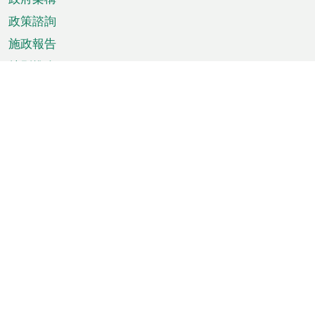
政策諮詢
施政報告
特別推介
澳門資訊
天氣
交通
公眾假期
文娛康體
城市資訊
澳門便覽
統計數字
公佈告示