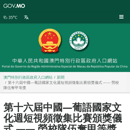
澳
門
特
35°C
別
行
政
區
政
府
入
口
網
站
澳門特別行政區政府入口網站
新聞
第十六屆中國—葡語國家文化週短視頻徵集比賽頒獎儀式 —— 勞校
隊伍奪甲等獎
第十六屆中國—葡語國家文
化週短視頻徵集比賽頒獎儀
式 —— 勞校隊伍奪甲等獎