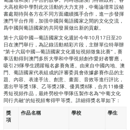
大高校和中學對此次活動的大力支持，中葡論壇常設秘
書處期待與各方在不同方面繼續攜手合作，進一步發揮
澳門平台作用，加强中國與葡語國家之間的文化交流，
爲中國與葡語國家的共同發展做出新的貢獻。
第十六屆中國—葡語國家文化週於今年10月17日至20
日在澳門舉行，為記錄活動精彩片段，主辦單位特舉辦
“第十六屆中國—葡語國家文化週短視頻徵集比賽”，賽
事活動得到澳門多所大學和中學視頻創作愛好者響應，
吸引29隊學生踴躍報名參賽角逐。由來自中國內地、澳
門、葡語國家代表組成的評審委員會依據參賽作品的主
題、內容、表達手法、創意、畫面、音效等進行評比，
選出甲等獎1隊、乙等獎2隊、優異獎8隊，合共11條優
秀短視頻作品，最終勞校中學隊伍製作名為“中葡文化
同行共融”的短視頻奪得甲等獎。詳細得獎名單如下：
獎
作品名稱
學校
學生
項