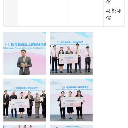
彤
4) 鄭翊
儒