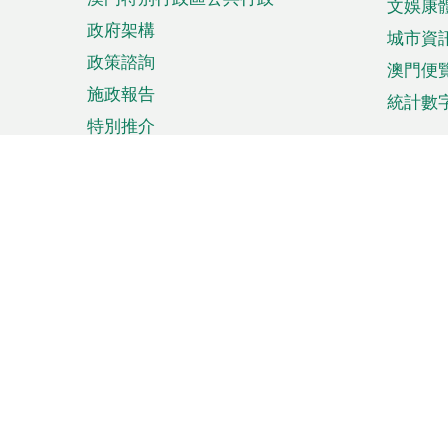
文娛康
政府架構
城市資
政策諮詢
澳門便
施政報告
統計數
特別推介
來澳旅遊
商務
計劃行程
貿易投
觀光
澳門經
娛樂消閒
中小企
購物
市場資
節日盛事
知識產
網
網
頁
使用條款
私隱聲明
協調機構：澳門特別行政區行
站
腳