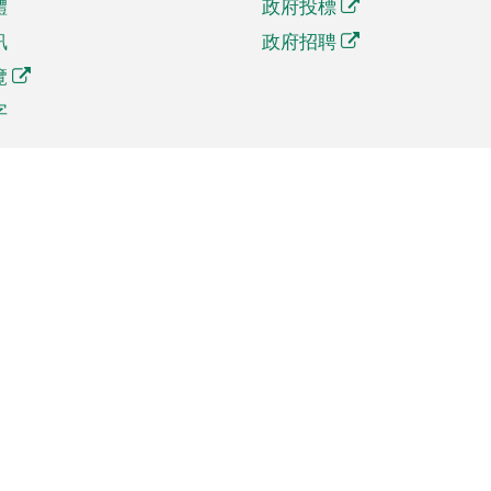
體
政府投標
訊
政府招聘
覽
字
及貿易
相關連結
資
手機應用程式目錄
貿會展
社交媒體目錄
商機和服務
專題網站目錄
訊
RSS訂閱目錄
權
表格下載
政公職局