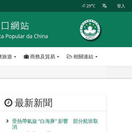
29°C
登入
澳旅遊
商務及貿易
相關連結
最新新聞
受熱帶氣旋 “白海豚” 影響 部分航班取
消