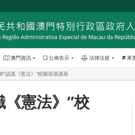
澳門資訊
公佈告示
法律法規
來
辦“認識《憲法》”校園巡迴講座
識《憲法》”校