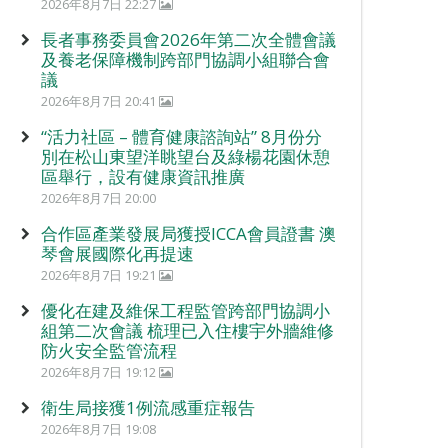
2026年8月7日 22:27
長者事務委員會2026年第二次全體會議
及養老保障機制跨部門協調小組聯合會
議
2026年8月7日 20:41
“活力社區 – 體育健康諮詢站” 8月份分
別在松山東望洋眺望台及綠楊花園休憩
區舉行，設有健康資訊推廣
2026年8月7日 20:00
合作區產業發展局獲授ICCA會員證書 澳
琴會展國際化再提速
2026年8月7日 19:21
優化在建及維保工程監管跨部門協調小
組第二次會議 梳理已入住樓宇外牆維修
防火安全監管流程
2026年8月7日 19:12
衛生局接獲1例流感重症報告
2026年8月7日 19:08