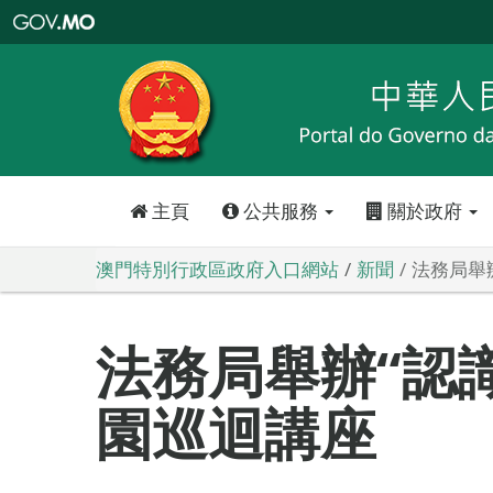
澳
門
特
別
行
政
區
政
府
入
口
網
站
主頁
公共服務
關於政府
澳門特別行政區政府入口網站
新聞
法務局舉
法務局舉辦“認
園巡迴講座