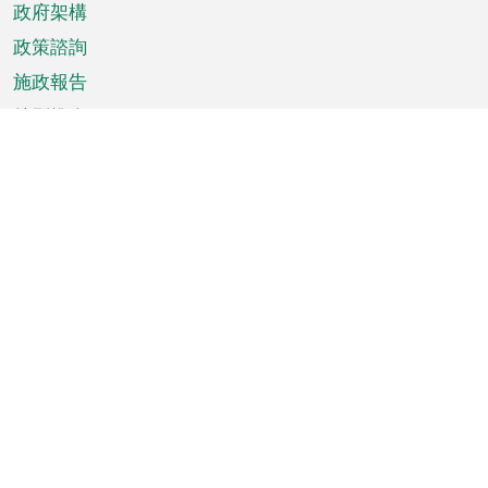
政府架構
政策諮詢
施政報告
特別推介
澳門資訊
天氣
交通
公眾假期
文娛康體
城市資訊
澳門便覽
統計數字
公佈告示