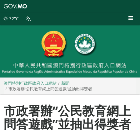
澳
門
特
32°C
別
行
政
區
政
府
入
口
網
站
澳門特別行政區政府入口網站
新聞
市政署辦“公民教育網上問答遊戲”並抽出得獎者
市政署辦“公民教育網上
問答遊戲”並抽出得獎者