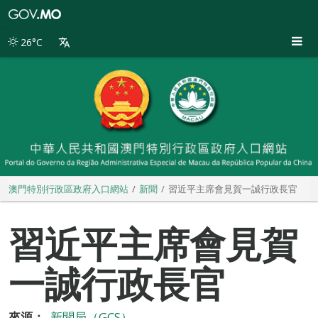
澳
門
特
26°C
別
行
政
區
政
府
入
口
網
站
澳門特別行政區政府入口網站
新聞
習近平主席會見賀一誠行政長官
習近平主席會見賀
一誠行政長官
來源：
新聞局（GCS）