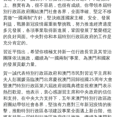
上、務實有為，很不容易，也很有成績。你帶領本屆特
別行政區政府團結澳門社會各界，全面準確、堅定不移
貫徹“一國兩制”方針，堅決維護國家主權、安全、發展
利益，戰勝新冠疫情嚴重衝擊挑戰，努力推進經濟適度
多元發展，各項事業取得新進展，鞏固發展了繁榮穩定
的良好局面。中央對你和本屆特別行政區政府的工作是
充分肯定的。
習近平指出，希望你積極支持新一任行政長官及其管治
團隊依法施政，繼續為“一國兩制”事業、為澳門和國家
的發展貢獻力量。
賀一誠代表特別行政區政府和澳門市民對習近平主席和
夫人彭麗媛蒞臨澳門出席慶祝澳門回歸祖國25周年大會
暨澳門特別行政區第六屆政府就職典禮並視察澳門表示
熱烈歡迎。他表示，衷心感謝習主席和中央政府的信任
和支持。在中央大力支持下，五年來澳門特別行政區政
府團結帶領社會各界，堅強有力應對三年新冠疫情的衝
擊，推動特別行政區各項建設事業全面邁上新台階。他
將支持新一屆特別行政區政府依法施政，繼續為澳門和