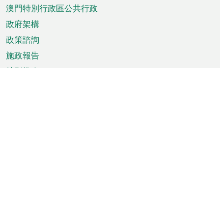
澳門特別行政區公共行政
政府架構
政策諮詢
施政報告
特別推介
澳門資訊
天氣
交通
公眾假期
文娛康體
城市資訊
澳門便覽
統計數字