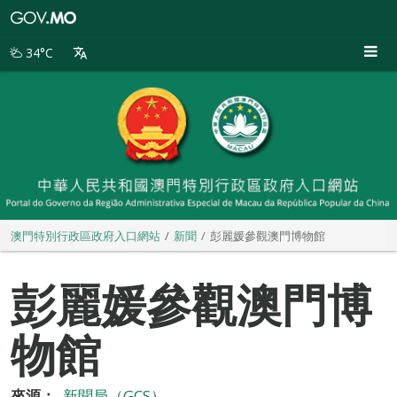
澳
門
特
34°C
別
行
政
區
政
府
入
口
網
站
澳門特別行政區政府入口網站
新聞
彭麗媛參觀澳門博物館
彭麗媛參觀澳門博
物館
來源：
新聞局（GCS）