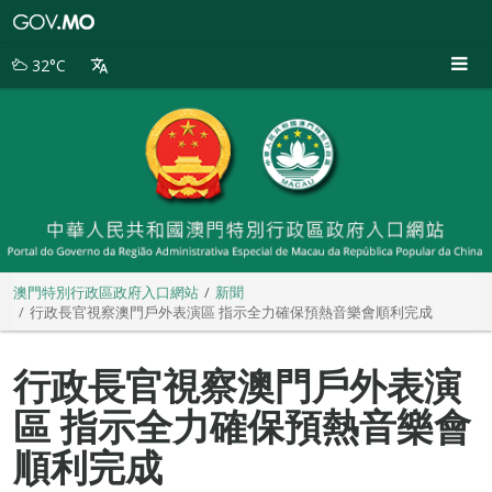
澳
門
特
32°C
別
行
政
區
政
府
入
口
網
站
澳門特別行政區政府入口網站
新聞
行政長官視察澳門戶外表演區 指示全力確保預熱音樂會順利完成
行政長官視察澳門戶外表演
區 指示全力確保預熱音樂會
順利完成