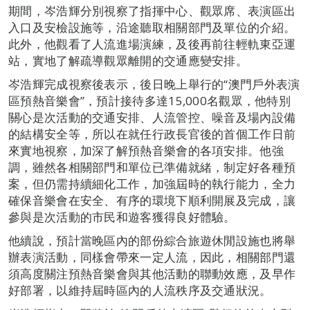
期間，岑浩輝分別視察了指揮中心、觀眾席、表演區出
入口及安檢設施等，沿途聽取相關部門及單位的介紹。
此外，他觀看了人流進場演練，及後再前往輕軌東亞運
站，實地了解疏導觀眾離開的交通應變安排。
岑浩輝完成視察後表示，後日晚上舉行的“澳門戶外表演
區預熱音樂會”，預計接待多達15,000名觀眾，他特別
關心是次活動的交通安排、人流管控、噪音及場內設備
的結構安全等，所以在就任行政長官後的首個工作日前
來實地視察，加深了解預熱音樂會的各項安排。他強
調，雖然各相關部門和單位已準備就緒，制定好各種預
案，但仍需持續細化工作，加強屆時的執行能力，全力
確保音樂會在安全、有序的環境下順利開展及完成，讓
參與是次活動的市民和遊客獲得良好體驗。
他續說，預計當晚區內的部份綜合旅遊休閒設施也將舉
辦表演活動，同樣會帶來一定人流，因此，相關部門還
須高度關注預熱音樂會與其他活動的聯動效應，及早作
好部署，以維持屆時區內的人流秩序及交通狀況。