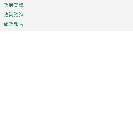
政府架構
政策諮詢
施政報告
特別推介
澳門資訊
天氣
交通
公眾假期
文娛康體
城市資訊
澳門便覽
統計數字