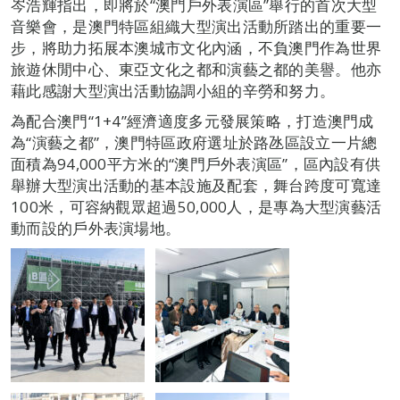
岑浩輝指出，即將於“澳門戶外表演區”舉行的首次大型
音樂會，是澳門特區組織大型演出活動所踏出的重要一
步，將助力拓展本澳城市文化內涵，不負澳門作為世界
旅遊休閒中心、東亞文化之都和演藝之都的美譽。他亦
藉此感謝大型演出活動協調小組的辛勞和努力。
為配合澳門“1+4”經濟適度多元發展策略，打造澳門成
為“演藝之都”，澳門特區政府選址於路氹區設立一片總
面積為94,000平方米的“澳門戶外表演區”，區內設有供
舉辦大型演出活動的基本設施及配套，舞台跨度可寬達
100米，可容納觀眾超過50,000人，是專為大型演藝活
動而設的戶外表演場地。