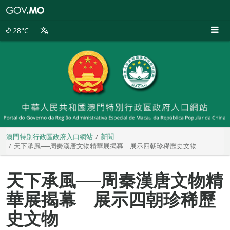
澳
門
特
28°C
別
行
政
區
政
府
入
口
網
站
澳門特別行政區政府入口網站
新聞
天下承風──周秦漢唐文物精華展揭幕 展示四朝珍稀歷史文物
天下承風──周秦漢唐文物精
華展揭幕 展示四朝珍稀歷
史文物