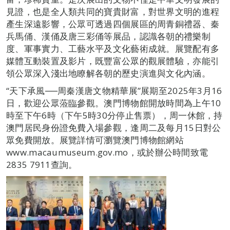
見證，也是全人類共同的寶貴財富，對世界文明的進程
產生深遠影響，公眾可透過四個展區的周青銅禮器、秦
兵馬俑、漢俑及唐三彩俑等展品，認識各朝的禮樂制
度、軍事實力、工藝水平及文化藝術成就。展覽配有多
媒體互動裝置及影片，既豐富公眾的觀展體驗，亦能引
領公眾深入淺出地瞭解各朝的歷史演進與文化內涵。
“天下承風──周秦漢唐文物精華展”展期至2025年3月16
日，歡迎公眾蒞臨參觀。澳門博物館開放時間為上午10
時至下午6時（下午5時30分停止售票），周一休館，持
澳門居民身份證免費入場參觀，逢周二及每月15日對公
眾免費開放。展覽詳情可瀏覽澳門博物館網站
www.macaumuseum.gov.mo，或於辦公時間致電
2835 7911查詢。