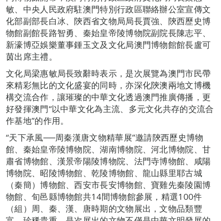
敏、中央人民政府駐澳門特別行政區聯絡辦公室宣傳文
化部副部長白冰、陝西省文物局局長賈強、陝西歷史博
物館副館長路智勇、秦始皇帝陵博物院副院長陳志平、
新濠博亞娛樂董事鍾玉文及文化局澳門博物館館長盧可
茵出席主禮。
文化局梁惠敏局長致辭時表示，是次展覽為澳門市民帶
來精彩無比的文化盛宴的同時，亦深化陝澳兩地文博機
構交流合作，讓璀璨的中華文化透過澳門推廣傳播，更
好發揮澳門“以中華文化為主流、多元文化共存的交流合
作基地”的作用。
“天下承風──周秦漢唐文物精華展”邀請陝西歷史博物
館、秦始皇帝陵博物院、湖南博物院、河北博物院、甘
肅省博物館、漢景帝陽陵博物院、法門寺博物館、咸陽
博物院、昭陵博物館、乾陵博物館、龍山縣里耶古城
（秦簡）博物館、西安市長安博物館、寶雞先秦陵園博
物館、旬邑縣博物館共14間博物館參展，精選100件
（組）周、秦、漢、唐時期的文物展出，文物品類豐
富，珍稀貴重。是次展出的文物不僅是中華文明發展的