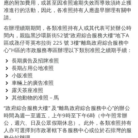
應的附加費用，或甚至因准照逾期失效而導致須終止獲
准進行的活動，因此，各准照持有人應盡早辦理有關申
請。
在辦理續期期間，各類准照持有人或其代表可於辦公時
間內，親臨黑沙環新街52號“政府綜合服務大樓”地下A
區或氹仔哥英布拉街 225 號 3樓“離島政府綜合服務中
心”H區的市政服務專區辦理以下類別准照之續期手續：
長期廣告及招牌准照
長期占用公地准照
小販准照
車輛上的廣告准照
露天茶座准照
其他動物的准照－馬
“政府綜合服務大樓” 及“離島政府綜合服務中心”的辦公
時間為週一至週五，上午9時至下午6時（中午照常辦
公，週六、日及公眾假期休息）。此外，各類准照持有
人亦可選擇到市政署轄下各服務中心或位於石排灣的服
務分站辦理。