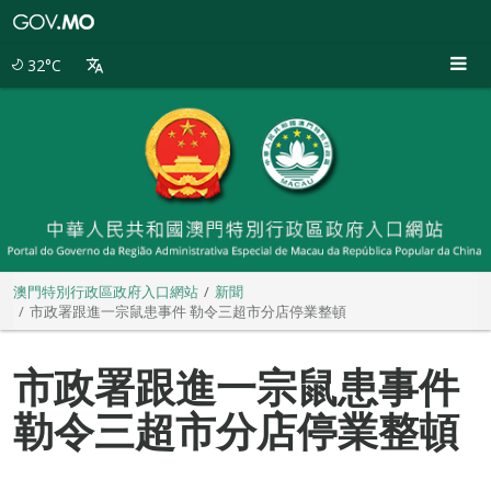
澳
門
特
32°C
別
行
政
區
政
府
入
口
網
站
澳門特別行政區政府入口網站
新聞
市政署跟進一宗鼠患事件 勒令三超市分店停業整頓
市政署跟進一宗鼠患事件
勒令三超市分店停業整頓