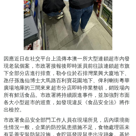
因應近日在社交平台上流傳本澳一所大型連鎖超市內發
現老鼠個案，市政署接報後即時派員前往該連鎖超市旗
下全部分店進行排查，勒令位於石排灣業興大廈地下、
氹仔孫逸仙博士大馬路百利寶花園地下、俾利喇街粵華
廣場地庫的三間來來超市分店即時停業整頓，銷毀場內
所有鮮活食品。市政署將持續跟進事件，並加強對市面
各大小型超市的巡查，如發現違反《食品安全法》將作
出檢控。
市政署食品安全部門工作人員在現場所見，店內環境衛
生情況一般，企業的防控鼠患措施不足，食物處理區未
有妥善安裝防鼠設施，倉貯區發現鼠患出沒跡象。基於