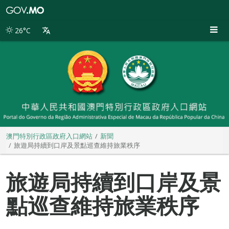
澳
門
特
26°C
別
行
政
區
政
府
入
口
網
站
澳門特別行政區政府入口網站
新聞
旅遊局持續到口岸及景點巡查維持旅業秩序
旅遊局持續到口岸及景
點巡查維持旅業秩序