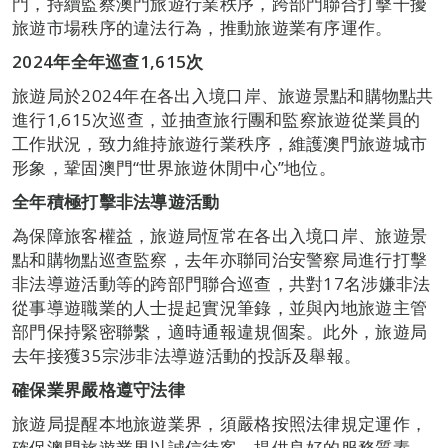
門，持續監察澳門旅遊行業秩序，跨部門聯合打擊干擾
旅遊市場秩序的違法行為，推動旅遊業有序運作。
2024
年全年巡查
1,615
次
旅遊局於2024年在各出入境口岸、旅遊景點和購物點共
進行1,615次巡查，並抽查旅行團和監察旅遊從業員的
工作狀況，致力維持旅遊行業秩序，維護澳門旅遊城市
形象，鞏固澳門“世界旅遊休閒中心”地位。
全年積極打擊非法導遊活動
為保障旅客權益，旅遊局恆常在各出入境口岸、旅遊景
點和購物點巡查監察，去年亦聯同治安警察局進行打擊
非法導遊活動等的跨部門聯合巡查，共對17名涉嫌非法
從事導遊職業的人士提起實況筆錄，並與內地旅遊主管
部門保持緊密聯繫，適時通報違規個案。此外，旅遊局
去年接獲35宗涉非法導遊活動的投訴及舉報。
確保業界嚴格遵守法律
旅遊局提醒本地旅遊業界，須嚴格按照法律規定運作，
確保澳門旅遊業界以誠信待客，提供良好的服務質素。