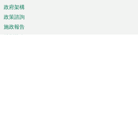
政府架構
政策諮詢
施政報告
特別推介
澳門資訊
天氣
交通
公眾假期
文娛康體
城市資訊
澳門便覽
統計數字