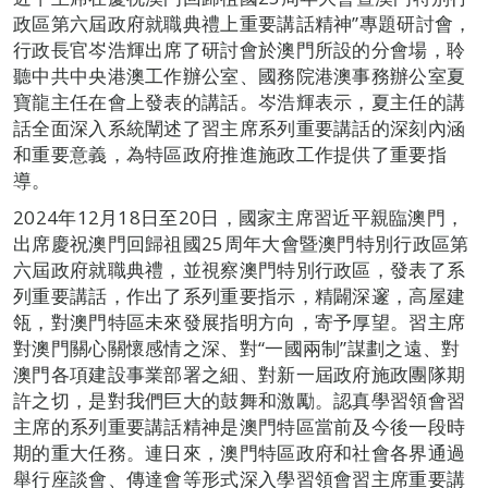
政區第六屆政府就職典禮上重要講話精神”專題研討會，
行政長官岑浩輝出席了研討會於澳門所設的分會場，聆
聽中共中央港澳工作辦公室、國務院港澳事務辦公室夏
寶龍主任在會上發表的講話。岑浩輝表示，夏主任的講
話全面深入系統闡述了習主席系列重要講話的深刻內涵
和重要意義，為特區政府推進施政工作提供了重要指
導。
2024年12月18日至20日，國家主席習近平親臨澳門，
出席慶祝澳門回歸祖國25周年大會暨澳門特別行政區第
六屆政府就職典禮，並視察澳門特別行政區，發表了系
列重要講話，作出了系列重要指示，精闢深邃，高屋建
瓴，對澳門特區未來發展指明方向，寄予厚望。習主席
對澳門關心關懷感情之深、對“一國兩制”謀劃之遠、對
澳門各項建設事業部署之細、對新一屆政府施政團隊期
許之切，是對我們巨大的鼓舞和激勵。認真學習領會習
主席的系列重要講話精神是澳門特區當前及今後一段時
期的重大任務。連日來，澳門特區政府和社會各界通過
舉行座談會、傳達會等形式深入學習領會習主席重要講