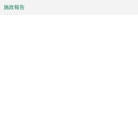
施政報告
特別推介
澳門資訊
天氣
交通
公眾假期
文娛康體
城市資訊
澳門便覽
統計數字
公佈告示
新聞