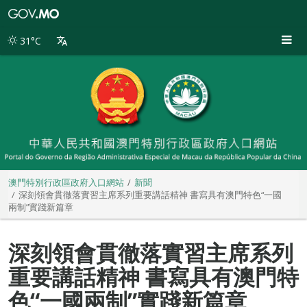
澳
門
特
31°C
別
行
政
區
政
府
入
口
網
站
澳門特別行政區政府入口網站
新聞
深刻領會貫徹落實習主席系列重要講話精神 書寫具有澳門特色“一國
兩制”實踐新篇章
深刻領會貫徹落實習主席系列
重要講話精神 書寫具有澳門特
色“一國兩制”實踐新篇章