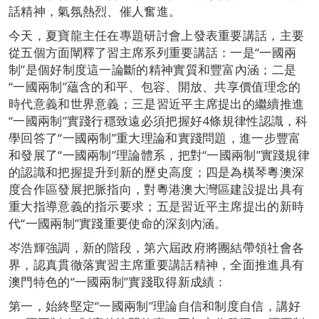
話精神，氣氛熱烈、催人奮進。
今天，夏寶龍主任在專題研討會上發表重要講話，主要
從五個方面闡釋了習主席系列重要講話：一是“一國兩
制”是個好制度這一論斷的精神實質和豐富內涵；二是
“一國兩制”蘊含的和平、包容、開放、共享價值理念的
時代意義和世界意義；三是習近平主席提出的繼續推進
“一國兩制”實踐行穩致遠必須把握好4條規律性認識，科
學回答了“一國兩制”重大理論和實踐問題，進一步豐富
和發展了“一國兩制”理論體系，把對“一國兩制”實踐規律
的認識和把握提升到新的歷史高度；四是為橫琴粵澳深
度合作區發展把脈指向，對粵港澳大灣區建設提出具有
重大指導意義的指示要求；五是習近平主席提出的新時
代“一國兩制”實踐重要使命的深刻內涵。
岑浩輝強調，新的階段，第六屆政府將團結帶領社會各
界，認真貫徹落實習主席重要講話精神，全面推進具有
澳門特色的“一國兩制”實踐取得新成績：
第一，始終堅定“一國兩制”理論自信和制度自信，講好