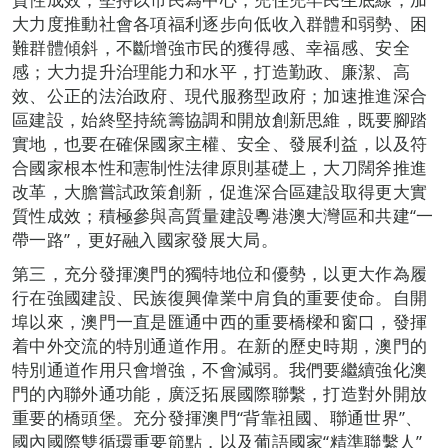
大力度推動社會各項福利逐步向低收入群體和弱勢、困
難群體傾斜，不斷增強市民的獲得感、幸福感、安全
感；大力提升治理能力和水平，打造勤政、廉潔、高
效、公正的法治政府、現代服務型政府；加速推進深合
區建設，始終堅持統籌協調和開放創新思維，既要腳踏
實地，也要在確保國家主權、安全、發展利益，以及符
合國家根本性和憲制性法律原則基礎上，大刀闊斧推進
改革，大膽嘗試政策創新，促進深合區建設取得更大實
質性成效；積極參與高質量建設粵港澳大灣區和共建“一
帶一路”，更好融入國家發展大局。
第三，充分發揮澳門的獨特地位和優勢，以更大作為履
行在強國建設、民族復興偉業中肩負的重要使命。自開
埠以來，澳門一直是匯通中西的重要橋樑和窗口，發揮
着中外交流的特別通道作用。在新的歷史時期，澳門的
特別通道作用只會增強，不會減弱。我們要繼續強化澳
門的內聯外通功能，廣泛拓展國際聯繫，打造對外開放
重要的橋頭堡。充分發揮澳門“背靠祖國、聯通世界”、
國內國際雙循環重要節點，以及葡語國家“精準聯繫人”