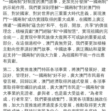
“一國兩制”好制度的澳門故事，更加充分發揮“一國兩制”
的示範作用。我們要深刻理解“一國兩制”對於澳門特
區、對於國家、對於世界的三重重大時代意義，展現澳
門“一國兩制”成功實踐取得的重大成果，在國際上廣泛
傳遞“一國兩制”蘊含的“和平、包容、開放、共享”的價值
理念，積極貢獻“澳門經驗”和“中國智慧”。實現祖國的完
全統一，是實現中華民族偉大復興不可或缺的重要組成
部分。在這個過程中，澳門責無旁貸。我們要更加積極
主動向世界講好澳門故事、中國故事，廣泛團結和凝聚
起支持“一國兩制”的強大力量，為祖國和平統一作出應
有貢獻。
第二，紮實推進澳門特區各項事業，將澳門發展好、建
設好、管理好。“一國兩制”好不好，廣大澳門市民最有
發言權。回歸以來，澳門經濟取得跨越式發展，各項事
業取得舉世矚目的成就，廣大澳門市民是“一國兩制”偉
大事業的見證者、參與者，也是最大受益者。“為者常
成，行者常至”。我們要接續奮鬥，落實各項重點施政任
務，加大力度推進經濟適度多元發展，推動取得更大實
質性成效；堅持以市民為中心，兜住兜牢民生底線，加