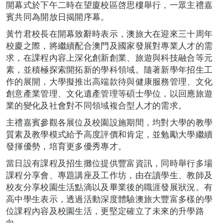
開幕式於下午二時在望廈校區啓思樓舉行，一眾主禮嘉
賓共同為開放日揭開序幕。
黃竹君校長在開幕致辭時表示，澳旅大在迎來三十周年
校慶之際，將繼續配合澳門及國家發展對專業人才的需
求，在課程內容上深化創新創業、旅遊與科技融合等元
素，並積極探索開拓新的學科領域。隨著新學年招生工
作的展開，大學擬推出高端款待與健康服務管理、文化
創意產業管理、文化遺產管理等碩士學位，以回應旅遊
業的變化及社會對不同領域複合型人才的需求。
主禮嘉賓參觀各展位及校園設施期間，均對大學的教學
質素及教學模式給予高度評價和肯定，並勉勵大學繼續
發揮優勢，培育更多優秀專才。
當日設有課程及招生攤位提供豐富資訊，同時舉行多場
課程分享會、專題講座及工作坊，由在讀學生、教師及
校友分享校園生活點滴以及畢業後的職涯發展狀況。有
高中學生表示，透過活動深度體驗澳旅大豐富多樣的學
位課程內容及校園生活，更堅定確立了未來的升學路
向。