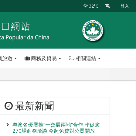
32°C
登入
澳旅遊
商務及貿易
相關連結
最新新聞
粵澳名優展推“一會展兩地”合作 昨促逾
270場商務洽談 今起免費對公眾開放