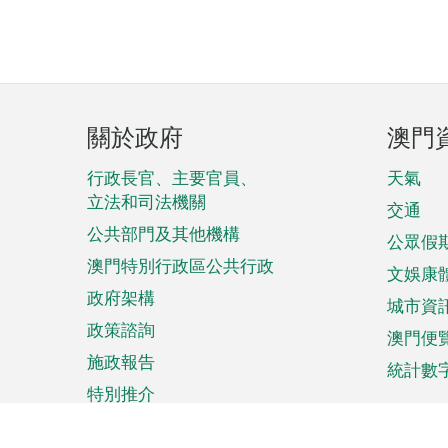
頁
關於政府
澳門
腳
菜
行政長官、主要官員、
天氣
立法和司法機關
單
交通
公共部門及其他機構
公眾假
澳門特別行政區公共行政
文娛康
政府架構
城市資
政策諮詢
澳門便
施政報告
統計數
特別推介
來澳旅遊
商務