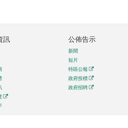
資訊
公佈告示
新聞
短片
期
特區公報
體
政府投標
訊
政府招聘
覽
字
及貿易
相關連結