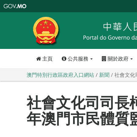
澳
門
特
別
行
政
區
政
府
入
口
網
站
主頁
公共服務
關於政府
澳門特別行政區政府入口網站
新聞
社會文化
社會文化司司長柯
年澳門市民體質監