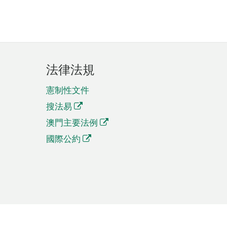
法律法規
憲制性文件
搜法易
澳門主要法例
國際公約